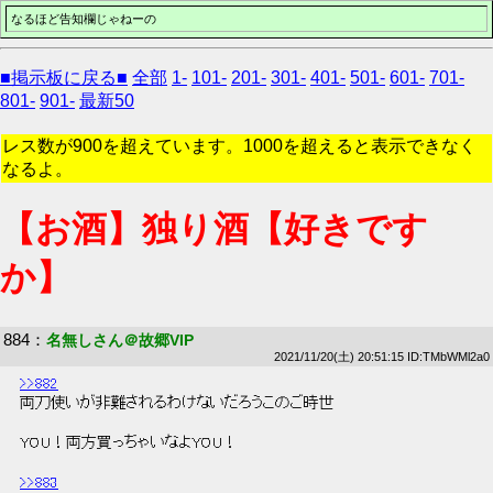
なるほど告知欄じゃねーの
■掲示板に戻る■
全部
1-
101-
201-
301-
401-
501-
601-
701-
801-
901-
最新50
レス数が900を超えています。1000を超えると表示できなく
なるよ。
【お酒】独り酒【好きです
か】
884
：
名無しさん＠故郷VIP
2021/11/20(土) 20:51:15 ID:TMbWMl2a0
>>882
 両刀使いが非難されるわけないだろうこのご時世 
 YOU！両方買っちゃいなよYOU！ 
>>883