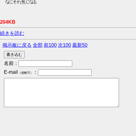
 なにそれ気になる 
204KB
続きを読む
掲示板に戻る
全部
前100
次100
最新50
名前：
E-mail
：
（省略可）