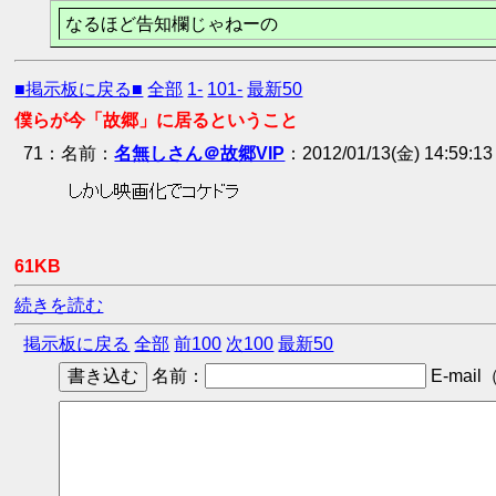
なるほど告知欄じゃねーの
■掲示板に戻る■
全部
1-
101-
最新50
僕らが今「故郷」に居るということ
71
：
名無しさん＠故郷VIP
2012/01/13(金) 14:59:1
 しかし映画化でコケドラ 
61KB
続きを読む
掲示板に戻る
全部
前100
次100
最新50
名前：
E-mail