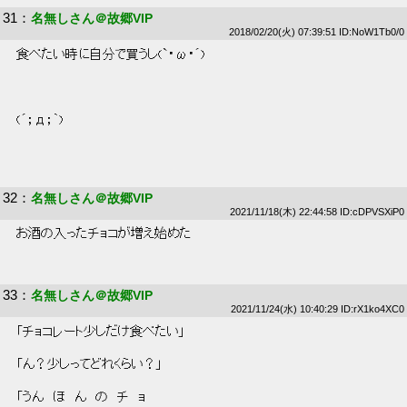
31
：
名無しさん＠故郷VIP
2018/02/20(火) 07:39:51 ID:NoW1Tb0/0
 食べたい時に自分で買うし(`・ω・´) 
 (´；д；｀) 
32
：
名無しさん＠故郷VIP
2021/11/18(木) 22:44:58 ID:cDPVSXiP0
 お酒の入ったチョコが増え始めた 
33
：
名無しさん＠故郷VIP
2021/11/24(水) 10:40:29 ID:rX1ko4XC0
 「チョコレート少しだけ食べたい」 
 「ん？少しってどれくらい？」 
 「うん　ほ　ん　の　チ　ョ 