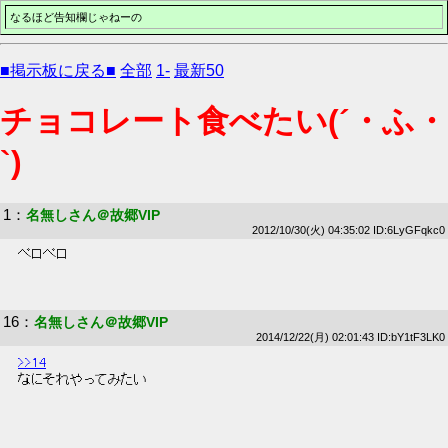
なるほど告知欄じゃねーの
■掲示板に戻る■
全部
1-
最新50
チョコレート食べたい(´・ふ・
`)
1
：
名無しさん＠故郷VIP
2012/10/30(火) 04:35:02 ID:6LyGFqkc0
 ペロペロ 
16
：
名無しさん＠故郷VIP
2014/12/22(月) 02:01:43 ID:bY1tF3LK0
>>14
 なにそれやってみたい 