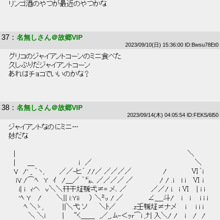
 リンゴ酒のやつが最近のやつかな 
37
：
名無しさん＠故郷VIP
2023/09/10(日) 15:36:00 ID:Bwsu78Et0
 グリコのジャイアントコーンのミニ食べた 
 久しぶりだジャイアントコーン 
 あれはチョコでいいのかな？ 
38
：
名無しさん＠故郷VIP
2023/09/14(木) 04:05:54 ID:FEKS/6l50
 ジャイアントなのにミニ… 
 妙だな 
 　|　　　　　　　　　　　　　　　　　　　　　　　　　　　　　　　　　　　＼ 
 　|　　 ＿　　　　　　　　　i　／　　　　　　　　　　　　　　　　　　　　　＼ 
 　V　/' _ ｀ヽ,　　　／／-ヒ´ //／ ／／／／　　　　　　 /　　　　　Ⅵ｀i 
 　 iV /⌒ﾍ　Y　ｲ　/＿／ ｀㌦、／／／／ ／　　　　　 / / .i　 l i　 Ⅵ i 
 　　i| i　ｨへ　v＼＼幵干㍽㍻弌≠= メ､ ／　　　　　／／/ i.　i Ⅵ　 | i i 
 　　'ﾍ Y　 /　　　＼|| i:Yii　　） ＼㍉ / ／　　　　　∠＿_斗/　 i 　i 　 i i i 
 　　　ﾍ ＼ゝ, 　 　　||＼弋 ソ 　　＼ﾄ／　　 　.z壬㍻㍽≠ナメ 　 i 　 i i i 
 　　　　＼ ＼i　 　　|　　~く＿＿　,／_,.ﾑ-＜ｯr⌒i ,ﾅ| 入＼/ / 　i　 /　/ 