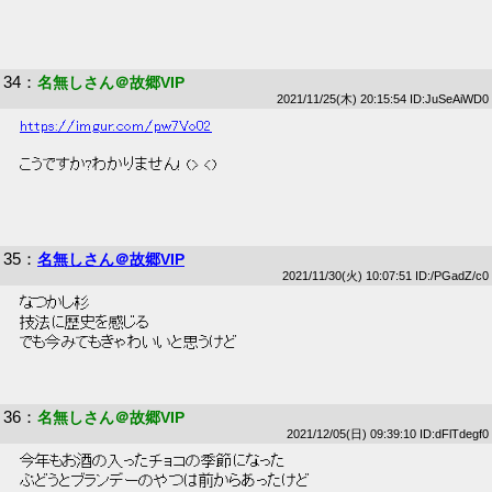
34
：
名無しさん＠故郷VIP
2021/11/25(木) 20:15:54 ID:JuSeAiWD0
https://imgur.com/pw7Vo02
 こうですか?わかりません! (> <) 
35
：
名無しさん＠故郷VIP
2021/11/30(火) 10:07:51 ID:/PGadZ/c0
 なつかし杉 
 技法に歴史を感じる 
 でも今みてもきゃわいいと思うけど 
36
：
名無しさん＠故郷VIP
2021/12/05(日) 09:39:10 ID:dFlTdegf0
 今年もお酒の入ったチョコの季節になった 
 ぶどうとブランデーのやつは前からあったけど 