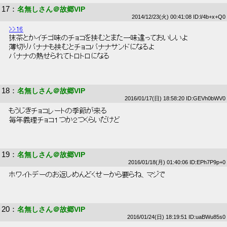
17
：
名無しさん＠故郷VIP
2014/12/23(火) 00:41:08 ID:l/4b+x+Q0
>>16
 抹茶とかイチゴ味のチョコを挟むとまた一味違っておいしいよ 
 薄切りバナナも挟むとチョコバナナサンドになるよ 
 バナナの熱せられてトロトロになる 
18
：
名無しさん＠故郷VIP
2016/01/17(日) 18:58:20 ID:GEVh0bWV0
 もうじきチョコレートの季節が来る 
 毎年義理チョコ１つか２つくらいだけど 
19
：
名無しさん＠故郷VIP
2016/01/18(月) 01:40:06 ID:EPh7P9p+0
 ホワイトデーのお返しめんどくせーから要らね、マジで 
20
：
名無しさん＠故郷VIP
2016/01/24(日) 18:19:51 ID:uaBWu85s0