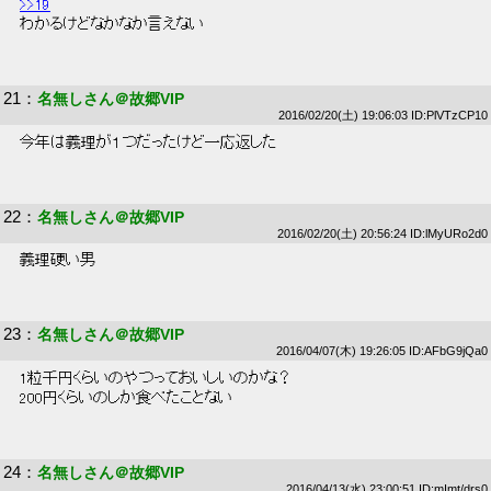
>>19
 わかるけどなかなか言えない 
21
：
名無しさん＠故郷VIP
2016/02/20(土) 19:06:03 ID:PlVTzCP10
 今年は義理が１つだったけど一応返した 
22
：
名無しさん＠故郷VIP
2016/02/20(土) 20:56:24 ID:lMyURo2d0
 義理硬い男 
23
：
名無しさん＠故郷VIP
2016/04/07(木) 19:26:05 ID:AFbG9jQa0
 1粒千円くらいのやつっておいしいのかな？ 
 200円くらいのしか食べたことない 
24
：
名無しさん＠故郷VIP
2016/04/13(水) 23:00:51 ID:mImt/drs0