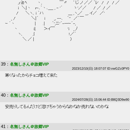
 　　　　 ,ｨ≧ﾍ　　 　丶,　　　　　　￣〃　　ﾞ じ ノ ／／ ｀ﾚ'　/　/　/ ／ 
 　 　　　i　＼|丶 　r-､｀丶､＿_ , - '´　　　　ゝ'／／　　 / ／ ./ ／ 
 　　 　 / 　　＼ヽ、i ｀ハ 　　　　　　　　＿ ,ヽ,／　__, イ／　／' 
 　　_ / 　　　　　＼|´　　i　　　_, --､　 ｀''　／´￣ 
 ｰ ´丶　 　　　　　 |　　 .|　　 ｀',ニ'´-―ｰ´-, 
 　　　丶　　　 　　i|.　 　＞イ￣　　　　 'i 　_丿 
 　　　　 ヽ、　　　,{　 　　　　　　　　　　 !／´ 
 　　　　　　＼ ／ |　　　　　　　　　　　　 ） 
39
：
名無しさん＠故郷VIP
2023/12/10(日) 18:07:07 ID:vwGZc0PY0
 寒くなったからチョコ増えて来た 
40
：
名無しさん＠故郷VIP
2024/07/28(日) 15:06:44 ID:B8Q3D9w90
 安売りしてるんだけど溶けちゃうからなかなか売れないのかな 
41
：
名無しさん＠故郷VIP