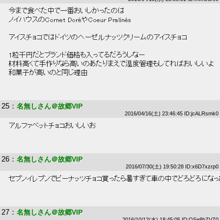
 今まで食べた中で一番おいしかったのは 
 ノイハウスのCornet DoréやCoeur Pralinés 
 アイスチョコではドイツのへーゼルナッツクリームのアイスチョコ 
 1粒千円だとブランド価格も入ってるだろうしなー 
 材料高くて手作りなら高いのあたりまえで温度管理もしてればおいしいよ 
 和菓子が高いのと同じ理由 
25
：
名無しさん＠故郷VIP
2016/04/16(土) 23:46:45 ID:jcALRsmk0
 アルファベットチョコおいしいお 
26
：
名無しさん＠故郷VIP
2016/07/30(土) 19:50:28 ID:x6D7xzrp0
 セブンイレブンでピーナッツチョコ買ったら暑すぎて車の中でどろどろになっ
27
：
名無しさん＠故郷VIP
2016/10/12(水) 18:45:05 ID:QSe8hZVZ0