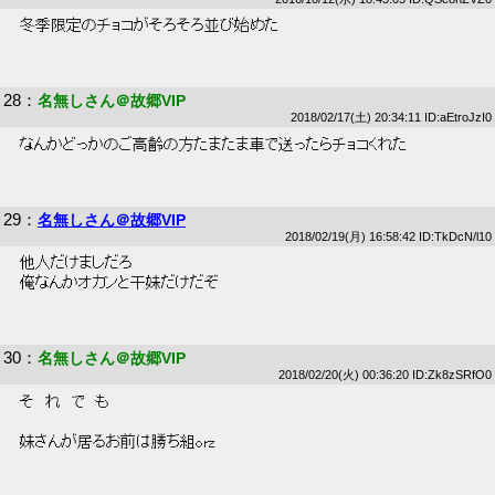
 冬季限定のチョコがそろそろ並び始めた 
28
：
名無しさん＠故郷VIP
2018/02/17(土) 20:34:11 ID:aEtroJzI0
 なんかどっかのご高齢の方たまたま車で送ったらチョコくれた 
29
：
名無しさん＠故郷VIP
2018/02/19(月) 16:58:42 ID:TkDcN/l10
 他人だけましだろ 
 俺なんかオカンと干妹だけだぞ 
30
：
名無しさん＠故郷VIP
2018/02/20(火) 00:36:20 ID:Zk8zSRfO0
 そ　れ　で　も 
 妹さんが居るお前は勝ち組orz 