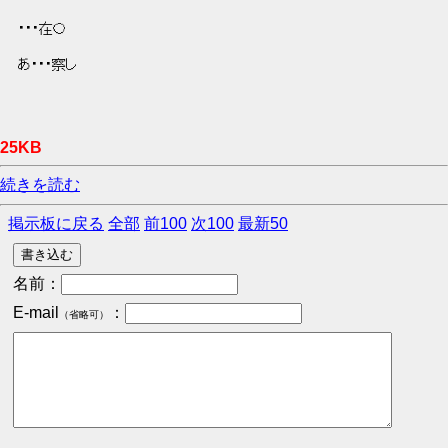
 ・・・在〇 
 あ・・・察し 
25KB
続きを読む
掲示板に戻る
全部
前100
次100
最新50
名前：
E-mail
：
（省略可）