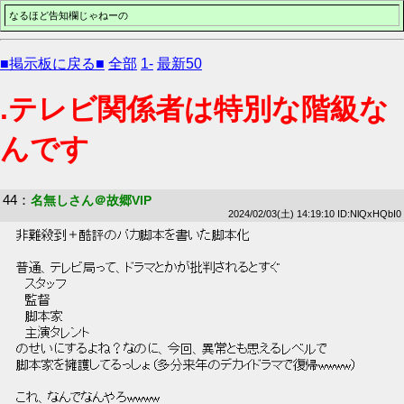
なるほど告知欄じゃねーの
■掲示板に戻る■
全部
1-
最新50
.テレビ関係者は特別な階級な
んです
44
：
名無しさん＠故郷VIP
2024/02/03(土) 14:19:10 ID:NlQxHQbI0
 非難殺到＋酷評のバカ脚本を書いた脚本化 
 普通、テレビ局って、ドラマとかが批判されるとすぐ 
 　スタッフ 
 　監督 
 　脚本家 
 　主演タレント 
 のせいにするよね？なのに、今回、異常とも思えるレベルで 
 脚本家を擁護してるっしょ（多分来年のデカイドラマで復帰wwww） 
 これ、なんでなんやろwwww 