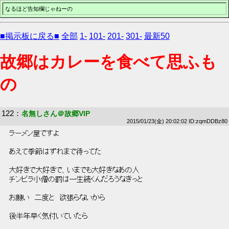
なるほど告知欄じゃねーの
■掲示板に戻る■
全部
1-
101-
201-
301-
最新50
故郷はカレーを食べて思ふも
の
122
：
名無しさん＠故郷VIP
2015/01/23(金) 20:02:02 ID:zqmDDBz80
 ラーメン屋ですよ 
 あえて季節はずれまで待ってた 
 大好きで大好きで、いまでも大好きなあの人 
 チンピラ小僧の罰は一生続くんだろうなきっと 
 お願い　二度と　欲張らないから　 
 後半年早く気付いていたら 