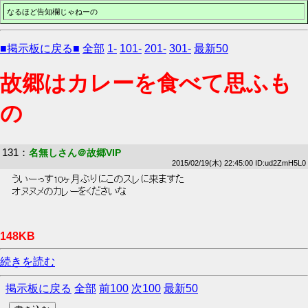
なるほど告知欄じゃねーの
■掲示板に戻る■
全部
1-
101-
201-
301-
最新50
故郷はカレーを食べて思ふも
の
131
：
名無しさん＠故郷VIP
2015/02/19(木) 22:45:00 ID:ud2ZmH5L0
 ういーっす10ヶ月ぶりにこのスレに来ますた 
 オヌヌメのカレーをくださいな 
148KB
続きを読む
掲示板に戻る
全部
前100
次100
最新50