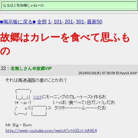
なるほど告知欄じゃねーの
■掲示板に戻る■
全部
1-
101-
201-
301-
最新50
故郷はカレーを食べて思ふも
の
22
：
名無しさん＠故郷VIP
2014/01/16(木) 07:36:09 ID:hyyULX/sP
 それは高速道路の星のことかお？ 
 　　　（⌒⌒⌒)　　　 
 　　　 |＿i＿i_|　
>>21
にモーニングのカレートースト作るお 
 　　　(*´-ω-）　　　　　　　いっぱい食べって1日ガンバレだお 
 　　　/　　 ｏ⊂|￣￣￣|⊃　タマホーーーームーーーだお 
 　　　しー-Ｊ　 |＿＿＿| 
 Mr. Big - Burn  
http://www.youtube.com/watch?v=rG3Jr_hA4S4