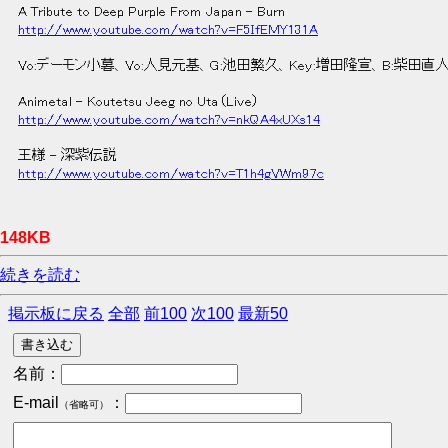
 A Tribute to Deep Purple From Japan - Burn 
http://www.youtube.com/watch?v=F5IfEMY131A
 Vo:デーモン小暮、Vo:人見元基、G:池田繁久、Key:増田隆宣、B:柴田直人
 Animetal - Koutetsu Jeeg no Uta（Live） 
http://www.youtube.com/watch?v=nkQA4xUXs14
 王様 - 深紫伝説  
http://www.youtube.com/watch?v=T1h4gVWm97c
148KB
続きを読む
掲示板に戻る
全部
前100
次100
最新50
名前：
E-mail
：
（省略可）