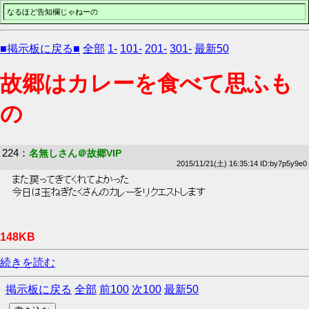
なるほど告知欄じゃねーの
■掲示板に戻る■
全部
1-
101-
201-
301-
最新50
故郷はカレーを食べて思ふも
の
224
：
名無しさん＠故郷VIP
2015/11/21(土) 16:35:14 ID:by7p5y9e0
 また戻ってきてくれてよかった 
 今日は玉ねぎたくさんのカレーをリクエストします 
148KB
続きを読む
掲示板に戻る
全部
前100
次100
最新50