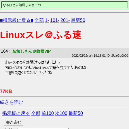
なるほど告知欄じゃねーの
■掲示板に戻る■
全部
1-
101-
201-
最新50
Linuxスレ＠ふる速
164
：
名無しさん＠故郷VIP
2022/02/22(火) 19:15:01 ID:t2UzGqOC0
 お古のPCを蓋開けっぱなしにして 
 750MBのHDDにVineLinuxで鯖を立ててたあの頃 
 平成は遠くになりにけりだね 
77KB
続きを読む
掲示板に戻る
全部
前100
次100
最新50