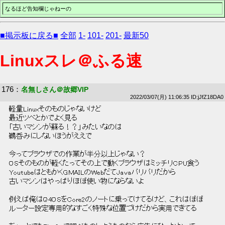
なるほど告知欄じゃねーの
■掲示板に戻る■
全部
1-
101-
201-
最新50
Linuxスレ＠ふる速
176
：
名無しさん＠故郷VIP
2022/03/07(月) 11:06:35 ID:jJfZ18DA0
 軽量Linuxそのものじゃないけど 
 最近ツベとかでよく見る 
 「古いマシンが蘇る！？」みたいなのは 
 鵜呑みにしないほうがええで 
 今ってブラウザでの作業が半分以上じゃない？ 
 OSそのものが軽くたってその上で動くブラウザはミッチリCPU食う 
 YoutubeはともかくGMAILのWebだてJavaバリバリだから 
 古いマシンはやっぱりほぼ使い物にならないよ 
 例えば俺はQ4OSをCore2のノートに乗ってけてるけど、これはぼぼ 
 ルーター設定専用的なすごく特殊な位置づけだから実用できてる 