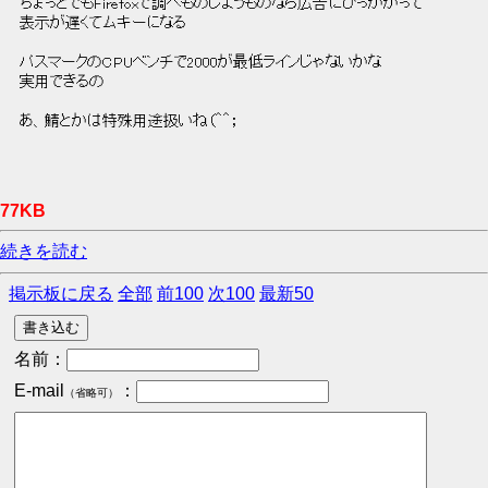
 ちょっとでもFirefoxで調べものしようものなら広告にひっかかって 
 表示が遅くてムキーになる 
 パスマークのCPUベンチで2000が最低ラインじゃないかな 
 実用できるの 
 あ、鯖とかは特殊用途扱いね（＾＾； 
77KB
続きを読む
掲示板に戻る
全部
前100
次100
最新50
名前：
E-mail
：
（省略可）