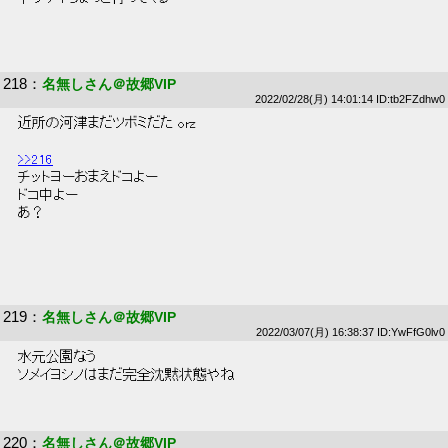
218
：
名無しさん＠故郷VIP
2022/02/28(月) 14:01:14 ID:tb2FZdhw0
 近所の河津まだツボミだた orz 
>>216
 チットヨーおまえドコよー 
 ドコ中よー 
 あ？ 
219
：
名無しさん＠故郷VIP
2022/03/07(月) 16:38:37 ID:YwFfG0lv0
 水元公園なう 
 ソメイヨシノはまだ完全沈黙状態やね 
220
：
名無しさん＠故郷VIP