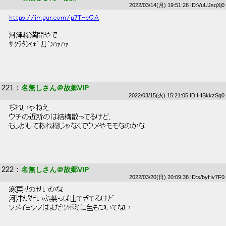
2022/03/14(月) 19:51:28 ID:VuUJsqXj0
https://imgur.com/p7THeOA
 河津桜満開やで 
 ｻｸﾗﾀﾝ(*´Д`)ﾊｧﾊｧ 
221
：
名無しさん＠故郷VIP
2022/03/15(火) 15:21:05 ID:HISkkzSg0
 ちれいやねえ 
 ウチの近所のは結構散ってるけど、 
 もしかしてあれ桜じゃなくてウメやモモなのかな 
222
：
名無しさん＠故郷VIP
2022/03/20(日) 20:09:38 ID:s/byHv7F0
 寒戻りのせいかな 
 河津がだいぶ葉っぱ出てきてるけど 
 ソメイヨシノはまだツボミに色もついてない 