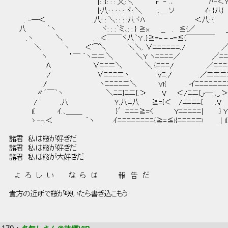
 　　　　　　　　　　 　 　 　 　 　 |: :{: : : 乂:＼　　　　 r　‐ .､　　　　　　　ﾊ-＜Y: : 
 　　　　　　　　　　 　 　 　 　 　 |:八: : : : : ヾ:.＼　　　､＿.ソ　　　　　　ｲ: {八{　
 　　　. -―＜　　　　　　 　 　 .八: : ＼: : : :八ヾﾊ　　　　　　　　 　 ＜八:.{　　　
 　　八　　　　｀ヽ　　　 　 　 　 　 ヾ: : :｀ミ､: : } ≧x　 　__　 .　≦{／　　　　　　
 　　 　.ヽ　　　　 ＼　　　　　　.　＜￣￣ヾ八｀Y .}≧=- - -=≦{￣￣￣￣　　　　
 　　　　　＼　　　　 ヽ　　　＜⌒＼　 　 　 ＼＼. ∨ﾆﾆﾆﾆﾆﾆ./　　　　　　　／
 　　　　　 　ヽ　　　　 ’￣ ｀ヽニニ.＼　　　　 ＼Y ヽﾆﾆﾆﾆ／　　　 　 　 ／ﾆ
 　　　　　　　∧　　　　　　　　∨ﾆﾆニ＼　　　　 ＼ {ﾆﾆﾆ/　　　　　　 ／ﾆﾆﾆ
 　　　　　　　 /　　　　　　　　　∨ﾆﾆﾆニヽ　　　　　 Vﾆ./　　 　 　 .／ニニニ
 　　　　　　 ./ 　 　 　 　 　 　 　 ヽﾆﾆﾆﾆニ＼　 　 　 Vl{　 　 　. イﾆﾆﾆﾆ
 　　　　　 〃´￣｀ヽ　　　　　　　　 ＼ﾆﾆ}ﾆニ{.＞　　　V　　＜/ﾆニ{_r―.､_.＞
 　　　 　 /　　　　 .八　　　 　 　 　 　 Ｙ.八ﾆ八　　 ≧={＜　 /ﾆﾆﾆﾆ{　 　.V　 ＿
 　　　　 l{　　　　 ｲ.､＿＿_　　 　 　 　 }′ﾆﾆﾆ≧=く　　　　Yﾆﾆﾆﾆﾆ|　 　 .} Y　　
 　　　 　ゝ--.＜　　　　　　 ｀ヽ　　 　.ｲﾆﾆﾆﾆﾆﾆﾆﾆ{≧=≦l{ﾆﾆﾆﾆニ!　 　 .| l{　　　
 諸君　私は桜が好きだ 
 諸君　私は桜が好きだ 
 諸君　私は桜が大好きだ 
 　よ　ろ　し　い　　　な　ら　ば　　　　報　告　だ 
 貴方の近所で桜が咲いたら書き込こもう 