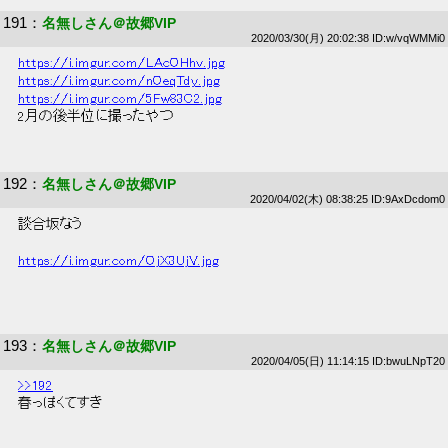
191
：
名無しさん＠故郷VIP
2020/03/30(月) 20:02:38 ID:w/vqWMMi0
https://i.imgur.com/LAcOHhv.jpg
https://i.imgur.com/nOeqTdy.jpg
https://i.imgur.com/5Fw83C2.jpg
 2月の後半位に撮ったやつ 
192
：
名無しさん＠故郷VIP
2020/04/02(木) 08:38:25 ID:9AxDcdom0
 談合坂なう 
https://i.imgur.com/OjX3UjV.jpg
193
：
名無しさん＠故郷VIP
2020/04/05(日) 11:14:15 ID:bwuLNpT20
>>192
 春っぽくてすき 