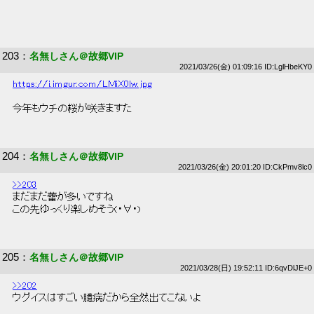
203
：
名無しさん＠故郷VIP
2021/03/26(金) 01:09:16 ID:LglHbeKY0
https://i.imgur.com/LMiX0lw.jpg
 今年もウチの桜が咲きますた 
204
：
名無しさん＠故郷VIP
2021/03/26(金) 20:01:20 ID:CkPmv8lc0
>>203
 まだまだ蕾が多いですね 
 この先ゆっくり楽しめそう(・∀・) 
205
：
名無しさん＠故郷VIP
2021/03/28(日) 19:52:11 ID:6qvDlJE+0
>>202
 ウグイスはすごい臆病だから全然出てこないよ 