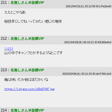
211
：
名無しさん＠故郷VIP
2021/04/13(火) 20:12:58 ID:LPa2ixki0
 ええとこやなあ 
 桜抜きにしてもいってみたい感じの場所 
212
：
名無しさん＠故郷VIP
2021/04/29(木) 06:19:21 ID:I0LW0wfs0
>>211
 山の中でキャンプとかするようなとこです 
213
：
名無しさん＠故郷VIP
2022/02/09(水) 20:21:33 ID:dmTXRx1k0
 梅は咲いたか桜はまだかいな 
https://i.imgur.com/zBsIPAF.jpg
214
：
名無しさん＠故郷VIP