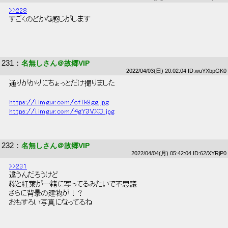
>>228
 すごくのどかな感じがします 
231
：
名無しさん＠故郷VIP
2022/04/03(日) 20:02:04 ID:wuYXbpGK0
 通りがかりにちょっとだけ撮りました 
https://i.imgur.com/cfTk9gg.jpg
https://i.imgur.com/4gY3VXC.jpg
232
：
名無しさん＠故郷VIP
2022/04/04(月) 05:42:04 ID:62/XYRjP0
>>231
 違うんだろうけど 
 桜と紅葉が一緒に写ってるみたいで不思議 
 さらに背景の建物が！？ 
 おもすろい写真になってるね 