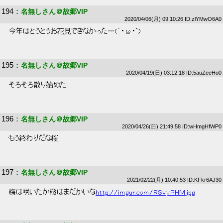
194
：
名無しさん＠故郷VIP
2020/04/06(月) 09:10:26 ID:zlYMwO6A0
 今年はとうとうお花見できなかった…(´・ω・`) 
195
：
名無しさん＠故郷VIP
2020/04/19(日) 03:12:18 ID:5auZeeHo0
 そろそろ散り始めた 
196
：
名無しさん＠故郷VIP
2020/04/26(日) 21:49:58 ID:wHmgHfWP0
 もう終わりだな桜 
197
：
名無しさん＠故郷VIP
2021/02/22(月) 10:40:53 ID:KFkr6AJ30
 梅は咲いたか桜はまだかいな
http://imgur.com/RSvyPHM.jpg