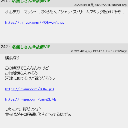
241
：
名無しさん＠故郷VIP
2022/04/11(月) 06:22:22 ID:sh1v/Faq0
 オルテガ！マッシュ！さくらたんにジェットストリームアタックをかけるぞ！ 
https://i.imgur.com/KOhwghN.jpg
242
：
名無しさん＠故郷VIP
2022/04/12(火) 19:14:11 ID:C5DmhS4g0
 横浜なう 
 この時期でこんなんやけど 
 これ種類なんやろう 
 河津に似てるけど違うだろうし 
https://imgur.com/80hOjrB
https://imgur.com/qms2LM2
 つかこれ、桜だよね？ 
 葉っぱがモロ桜餅だから合ってるはずｗ 