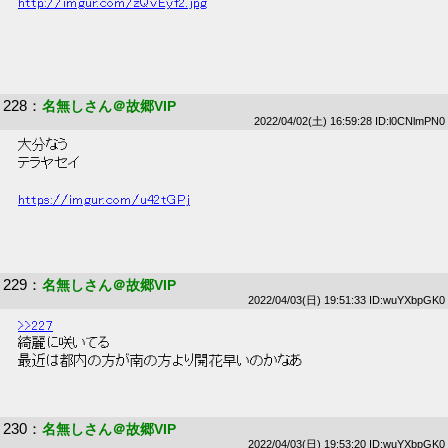
http://imgur.com/zQvEyf2.jpg
228
：
名無しさん＠故郷VIP
2022/04/02(土) 16:59:28 ID:l0CNlmPN0
 大分なう 
 テラヤセイ 
https://imgur.com/u42tGPj
229
：
名無しさん＠故郷VIP
2022/04/03(日) 19:51:33 ID:wuYXbpGK0
>>227
 綺麗に咲いてる 
 最近は都内の方が南の方より開花早いのかなあ 
230
：
名無しさん＠故郷VIP
2022/04/03(日) 19:53:20 ID:wuYXbpGK0