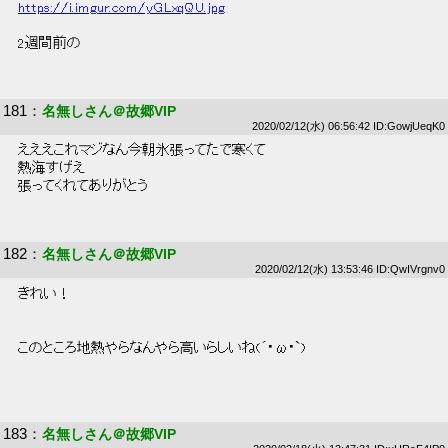
https://i.imgur.com/yGLxqQU.jpg
 2週間前の 
181
：
名無しさん＠故郷VIP
2020/02/12(水) 06:56:42 ID:GowjUeqK0
 えええこれマジなん今朝氷張ってたで寒くて 
 熱海すげえ 
 張ってくれてありがとう 
182
：
名無しさん＠故郷VIP
2020/02/12(水) 13:53:46 ID:QwIVrgnv0
 きれい！ 
 このところ地熱やらなんやら高いらしいね(´･ω･`) 
183
：
名無しさん＠故郷VIP