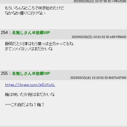
2023/02/26(日) 10:37:36 ID:+YlKU53t0
 もういろんなところで咲き始めたけど 
 なかなか撮りに行けない 
254
：
名無しさん＠故郷VIP
2023/02/26(日) 14:01:52 ID:x6KY99A20
 静岡だと川津はもう葉っぱ出ちゃってるね 
 さてソメイヨシノはまだかいな 
255
：
名無しさん＠故郷VIP
2023/03/15(水) 13:19:52 ID:6hDToXFW0
https://imgur.com/qDJKotL
 梅は咲いたか桜はまだかいな 
 ・・・これ桜だよね？梅？ 