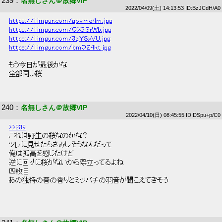
239
：
名無しさん＠故郷VIP
2022/04/09(土) 14:13:53 ID:BzJCdH/A0
https://i.imgur.com/qovme4m.jpg
https://i.imgur.com/OX9SrWb.jpg
https://i.imgur.com/3qYSxVU.jpg
https://i.imgur.com/bmQZ4kt.jpg
 もう今日が最後かな 
 全部同じ桜 
240
：
名無しさん＠故郷VIP
2022/04/10(日) 08:45:55 ID:DSpu+p/C0
>>239
 これは野生の桜なのかな？ 
 ツレに見せたらさみしそうなんだって 
 俺は孤高を感じたけど 
 逆に回りに桜がないから際立ってるよね 
 四枚目 
 あの独特の春の香りとミツバチの羽音が聞こえてきそう 