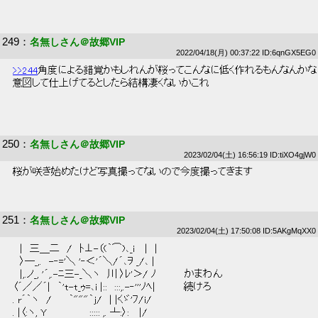
249
：
名無しさん＠故郷VIP
2022/04/18(月) 00:37:22 ID:6qnGX5EG0
>>244
角度による錯覚かもしれんが桜ってこんなに低く作れるもんなんかな
 意図して仕上げてるとしたら結構凄くないかこれ 
250
：
名無しさん＠故郷VIP
2023/02/04(土) 16:56:19 ID:tiXO4gjW0
 桜が咲き始めたけど写真撮ってないので今度撮ってきます 
251
：
名無しさん＠故郷VIP
2023/02/04(土) 17:50:08 ID:5AKgMqXX0
 　|　三＿二　/　ﾄ⊥-（(｀⌒)､_i　 |　| 
 　〉─_,.　-‐='＼ '‐＜'´＼/´､ｦ _/､ | 
 　|,.ノ_, '´,.-ﾆ三-_＼ヽ　川 〉ﾚ'＞/ ﾉ　　　　かまわん 
 〈´／／´|　｀'t-t_ｩ=､i |::　:::,.-‐'''ﾉﾍ|　　　　続けろ 
 . r´｀ヽ　/　　 ｀"""｀j/　| |くゞ'ﾌ/i/ 
 . |〈:ヽ, Y　　　　　　::::: ,. ┴:〉:　 |/ 