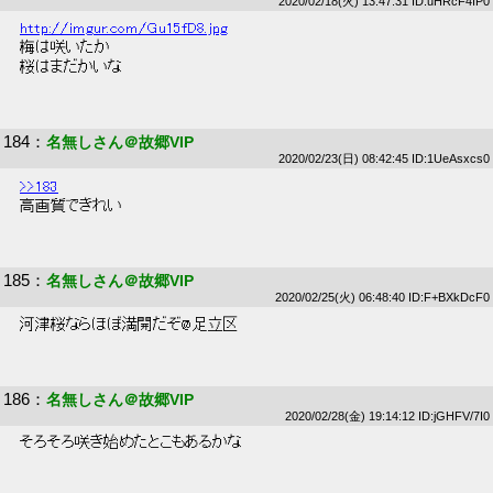
2020/02/18(火) 13:47:31 ID:uHRcF4IP0
http://imgur.com/Gu15fD8.jpg
 梅は咲いたか 
 桜はまだかいな 
184
：
名無しさん＠故郷VIP
2020/02/23(日) 08:42:45 ID:1UeAsxcs0
>>183
 高画質できれい 
185
：
名無しさん＠故郷VIP
2020/02/25(火) 06:48:40 ID:F+BXkDcF0
 河津桜ならほぼ満開だぞ@足立区 
186
：
名無しさん＠故郷VIP
2020/02/28(金) 19:14:12 ID:jGHFV/7I0
 そろそろ咲き始めたとこもあるかな 