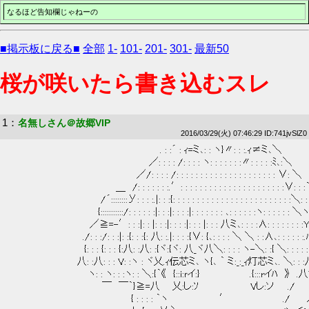
なるほど告知欄じゃねーの
■掲示板に戻る■
全部
1-
101-
201-
301-
最新50
桜が咲いたら書き込むスレ
1
：
名無しさん＠故郷VIP
2016/03/29(火) 07:46:29 ID:741jvSlZ0
 　　　　　　　　　　　　　　　　　　　　　 . : :´ : ｨ=ミ､: : ヽ}〃: : :.ｨ≠ミ､＼ 
 　　　　　　　　　　　　　　　　　　 　 ／: : : : /: : : : ヽ: : : : : : :〃: : : : :ﾐ､:＼ 
 　　　　　　　　　　　　 　 　 　 　 ／/: : : : /: : : : : : : : : : : : : : : : : : : : : ∨: ＼ 
 　　　　　　　　　　　　　　　＿　/: : : : : : :.′: : : : : : : : : : : : : : : : : : : : : :∨: : 
 　　　　　　　　　　　 　 /´::::::::У: : : :.|: : :{: : : : : : : : : : : : : : : : : : : : : : : : :＼: :
 　　　　　 　 　 　 　 　 {:::::::::::/: : : : : :|: : :|: : : :|: : : : : : : ､: : : : : :ヽ: : : : :
 　　　　　　　　 　 　 ／≧=-′: : :|: : |: : :|: : : :|: : : |: : : 八ミ､: : : :∧: : : : : : :
 　　　　　　　 　 　 ./: : :/: : :|: :{: : :{: 八: :.|: : : :{∨: {､: : : : ＼ ＼ : :∧､: : : : : :.
 　　　　　　　　　　 {: : : {: : : {:八: :八: :{ヾ:{ヾ: 八_ヾ八＼: : : : ヽ-＼: :{ ＼: : : : 
 　　 　 　 　 　 　 八: :八: : : V: :ヽ : ヾ乂.ｨ伝芯ミ､ ヽ{､ ｀ ミ:_:_ｨ灯芯ミ､. ＼: : :八: 
 　　　　　　　　　　　ヽ: : ヽ: : :ヽ: : ＼:{｀《　{::i:ｒイ:}　　　　 　 　 .{:::rイﾊ　》　.八Y
 　　　　　　　　　　　　　￣　￣｀}≧=八 　 乂:し:ｿ 　 　 　 　 　 Vし:ソ　　./　　Ｙ: 
 　　　　　　　 　 　 　 　 　 　 　 { : : : : ｀ヽ　　　　　　　 ′　　　　　　 　 ./　　 ﾉ: : }