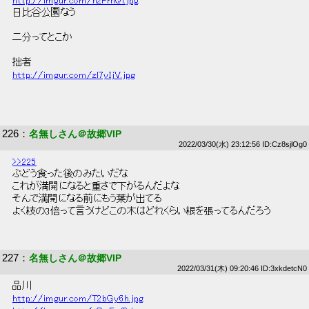
http://imgur.com/nzFrnQl.jpg
 日比谷公園なう 
 二分ってとこか 
 拙者 
http://imgur.com/zl7yIjV.jpg
226
：
名無しさん＠故郷VIP
2022/03/30(水) 23:12:56 ID:Cz8sjlOg0
>>225
 ぶどう食った後のみたいだな 
 これが満開になると重さで下がるんだよな 
 そんで満開になる前にもう葉が出てる 
 よく枝の3倍って言うけどこの木はどれくらい根を張ってるんだろう 
227
：
名無しさん＠故郷VIP
2022/03/31(木) 09:20:46 ID:3xkdetcN0
 品川 
http://imgur.com/T2bGy6h.jpg