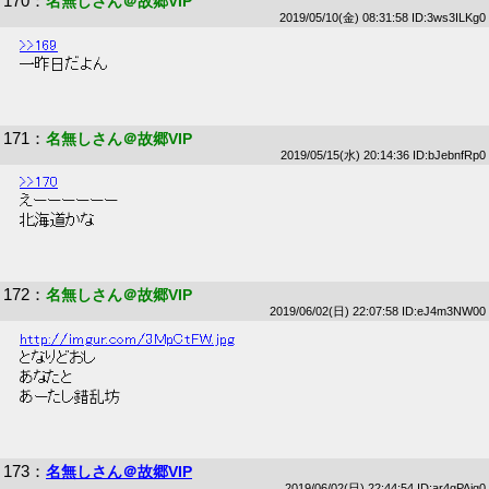
170
：
名無しさん＠故郷VIP
2019/05/10(金) 08:31:58 ID:3ws3ILKg0
>>169
 一昨日だよん 
171
：
名無しさん＠故郷VIP
2019/05/15(水) 20:14:36 ID:bJebnfRp0
>>170
 えーーーーーー 
 北海道かな 
172
：
名無しさん＠故郷VIP
2019/06/02(日) 22:07:58 ID:eJ4m3NW00
http://imgur.com/3MpCtFW.jpg
 となりどおし 
 あなたと 
 あーたし錯乱坊 
173
：
名無しさん＠故郷VIP
2019/06/02(日) 22:44:54 ID:ar4gPAiq0