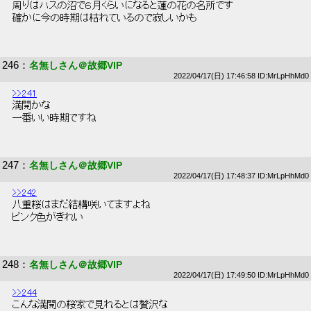
 周りはハスの沼で６月くらいになると蓮の花の名所です 
 確かに今の時期は枯れているので寂しいかも 
246
：
名無しさん＠故郷VIP
2022/04/17(日) 17:46:58 ID:MrLpHhMd0
>>241
 満開かな 
 一番いい時期ですね 
247
：
名無しさん＠故郷VIP
2022/04/17(日) 17:48:37 ID:MrLpHhMd0
>>242
 八重桜はまだ結構咲いてますよね 
 ピンク色がきれい 
248
：
名無しさん＠故郷VIP
2022/04/17(日) 17:49:50 ID:MrLpHhMd0
>>244
 こんな満開の桜家で見れるとは贅沢な 