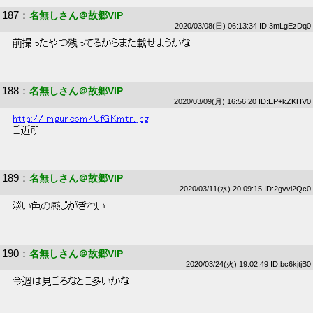
187
：
名無しさん＠故郷VIP
2020/03/08(日) 06:13:34 ID:3mLgEzDq0
 前撮ったやつ残ってるからまた載せようかな 
188
：
名無しさん＠故郷VIP
2020/03/09(月) 16:56:20 ID:EP+kZKHV0
http://imgur.com/UfGKmtn.jpg
 ご近所 
189
：
名無しさん＠故郷VIP
2020/03/11(水) 20:09:15 ID:2gvvi2Qc0
 淡い色の感じがきれい 
190
：
名無しさん＠故郷VIP
2020/03/24(火) 19:02:49 ID:bc6kjtjB0
 今週は見ごろなとこ多いかな 