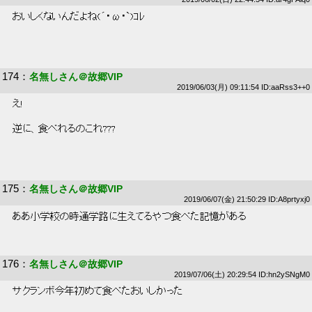
 おいしくないんだよね(´・ω・`)ｺﾚ 
174
：
名無しさん＠故郷VIP
2019/06/03(月) 09:11:54 ID:aaRss3++0
 え! 
 逆に、食べれるのこれ??? 
175
：
名無しさん＠故郷VIP
2019/06/07(金) 21:50:29 ID:A8prtyxj0
 ああ小学校の時通学路に生えてるやつ食べた記憶がある 
176
：
名無しさん＠故郷VIP
2019/07/06(土) 20:29:54 ID:hn2ySNgM0
 サクランボ今年初めて食べたおいしかった 