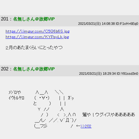
201
：
名無しさん＠故郷VIP
2021/03/21(日) 14:08:38 ID:F1xH+6Eq0
https://i.imgur.com/C5Q6b6S.jpg
https://i.imgur.com/KYPqxLk.jpg
 ２月のあたまくらいにとったやつ 
202
：
名無しさん＠故郷VIP
2021/03/21(日) 18:29:34 ID:Y81ssd3n0
 　ﾒｼﾞﾛや　　　　 Λ＿Λ　　＼＼ 
 　ｲｳﾄﾙﾔﾛ　　　（　・∀・）　　　|　|　ｶﾞｯ 
 　　　　　　　　　と　　　　）　 　 |　| 
 　　　　　　　　　　 Ｙ　/ノ　　　 人 
 　　　　　　　　　　　 /　）　 　 < 　>_Λ∩　　鶯や！ウグイスやあああああ 
 　　　　　　　　　 ＿/し'　／／. Ｖ｀Д´）/ 
 　　　　　　　　　（＿フ彡　　　　　 　　/　←
>>202