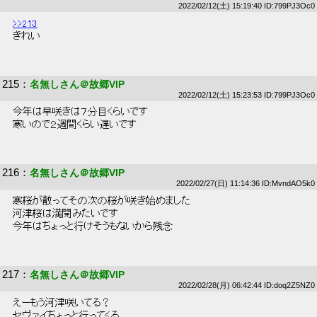
2022/02/12(土) 15:19:40 ID:799PJ3Oc0
>>213
 きれい 
215
：
名無しさん＠故郷VIP
2022/02/12(土) 15:23:53 ID:799PJ3Oc0
 今年は早咲きは７分目くらいです 
 寒いので２週間くらい遅いです 
216
：
名無しさん＠故郷VIP
2022/02/27(日) 11:14:36 ID:MvndAO5k0
 寒桜が散ってその次の桜が咲き始めました 
 河津桜は満開みたいです 
 今年はちょっと行けそうもないから残念 
217
：
名無しさん＠故郷VIP
2022/02/28(月) 06:42:44 ID:doq2Z5NZ0
 えーもう河津咲いてる？ 
 ヤヴァイちょっと行ってくる 