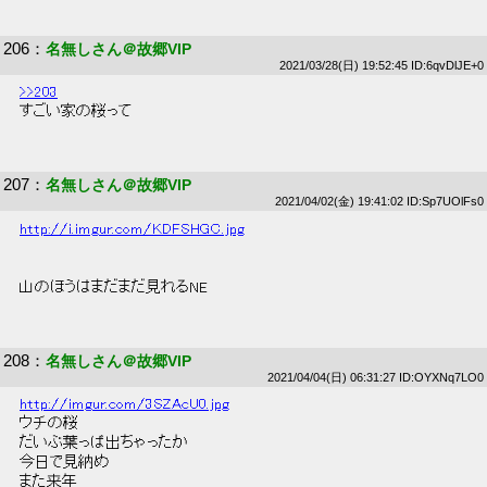
206
：
名無しさん＠故郷VIP
2021/03/28(日) 19:52:45 ID:6qvDlJE+0
>>203
 すごい家の桜って 
207
：
名無しさん＠故郷VIP
2021/04/02(金) 19:41:02 ID:Sp7UOlFs0
http://i.imgur.com/KDFSHGC.jpg
 山のほうはまだまだ見れるNE 
208
：
名無しさん＠故郷VIP
2021/04/04(日) 06:31:27 ID:OYXNq7LO0
http://imgur.com/3SZAcU0.jpg
 ウチの桜 
 だいぶ葉っぱ出ちゃったか 
 今日で見納め 
 また来年 