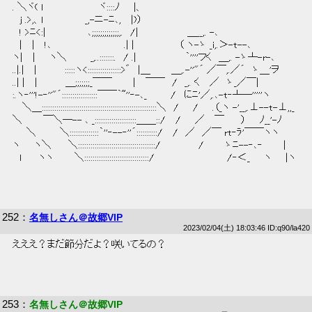
 . ＼ヾ( l　　　　　　　　ヾ::::ﾉ　　|、 
 　j .>,、l　　　　　　_,-ニ-ﾆ､,　 |)） 
 　! >ﾆ<:|　　　　　　､;;;;;;;;;;;;;,.　/|　　　　　　　＿__,. -､ 
 　|　 |　 !､　　　　　　　　　 　.| |　　　　　　 （ ヽ-ゝ _i,.＞-t--､ 
 ヽ|　 |　　ヽ＼　　 　_,..:::::::.　/ .|　　　　　　　｀''''フく　＿,. -ゝ┴-r-､ 
 ..|.|　 |　　　　:::::ヽ<::::::::::::::::>゛　|＿　　　＿,.-''"´ ／￣,.／´　ゝ＿'ヲ 
 ..| |　 |　　　　＿;;;;;;;_￣￣　　　|　 ￣￣　/　_,. く　 ／　ゝ_／￣| 
 :.ヽ‐'''!-‐''"´:::::::::::::::::￣￣｀~''‐-､_　　　 /　にﾆ'／,.､-t‐┴―'''''ヽ 
 　 ＼＿:::::::::::::::::::::::::::::::::::::::::::::::::::::::＼　/　　/　　.（_ヽ -'__,.⊥--t-⊥,,_ 
 ＼　　　￣＼―-- ､ _::::::::::::::::::::＿＿::/　 /　　／　 ￣　　 ）　　ﾉ__'-ﾉ 
 　　＼　　　 ＼::::::::::::::｀''‐--‐''´::::::::::/　 /　／　／￣ rt‐ﾗ'￣￣ヽヽ 
 ヽ　　ヽ＼　　 ＼:::::::::::::::::::::::::::::::::::::/　　　　　 /　　　ゝﾆ--‐､‐　　　| 
 　l 　　ヽヽ　　　＼:::::::::::::::::::::::::::::::/ 　　　　　　　　　　/‐＜_　　ヽ　　|ヽ 
252
：
名無しさん＠故郷VIP
2023/02/04(土) 18:03:46 ID:q90/la420
 えええ？まだ節分だよ？咲いてるの？ 
253
：
名無しさん＠故郷VIP