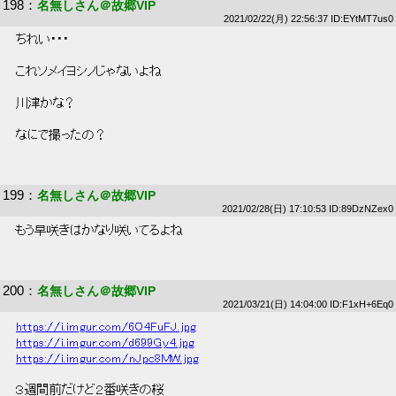
198
：
名無しさん＠故郷VIP
2021/02/22(月) 22:56:37 ID:EYtMT7us0
 ちれい・・・ 
 これソメイヨシノじゃないよね 
 川津かな？ 
 なにで撮ったの？ 
199
：
名無しさん＠故郷VIP
2021/02/28(日) 17:10:53 ID:89DzNZex0
 もう早咲きはかなり咲いてるよね 
200
：
名無しさん＠故郷VIP
2021/03/21(日) 14:04:00 ID:F1xH+6Eq0
https://i.imgur.com/6O4FuFJ.jpg
https://i.imgur.com/d699Gy4.jpg
https://i.imgur.com/nJpc8MW.jpg
 ３週間前だけど２番咲きの桜 