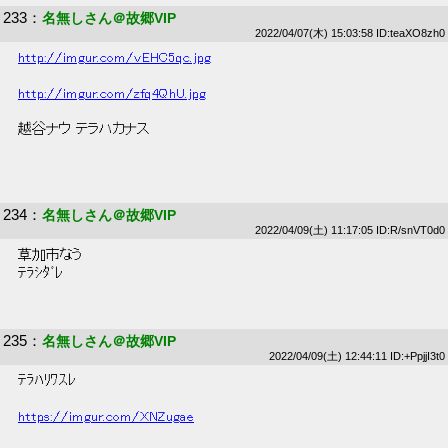
233
：
名無しさん＠故郷VIP
2022/04/07(木) 15:03:58 ID:teaXO8zh0
http://imgur.com/vEHC5qc.jpg
http://imgur.com/zfq4QhU.jpg
 越谷ナウ テラハカナス 
234
：
名無しさん＠故郷VIP
2022/04/09(土) 11:17:05 ID:R/snVT0d0
 草加市なう 
 ﾃﾗｼﾀﾞﾚ 
235
：
名無しさん＠故郷VIP
2022/04/09(土) 12:44:11 ID:+PpjjI3t0
 ﾃﾗﾊﾘﾜｽﾚ 
https://imgur.com/XNZugae