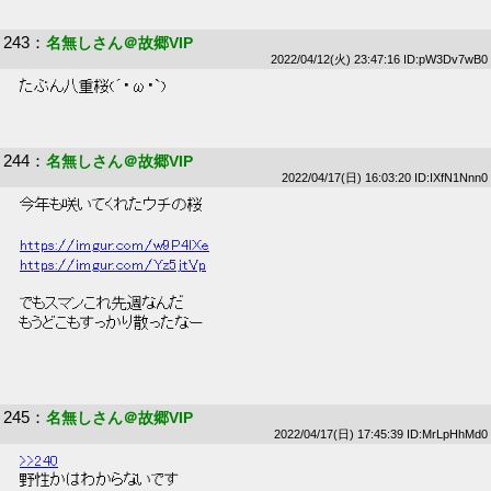
243
：
名無しさん＠故郷VIP
2022/04/12(火) 23:47:16 ID:pW3Dv7wB0
 たぶん八重桜(´・ω・`) 
244
：
名無しさん＠故郷VIP
2022/04/17(日) 16:03:20 ID:IXfN1Nnn0
 今年も咲いてくれたウチの桜 
https://imgur.com/w9P4lXe
https://imgur.com/Yz5jtVp
 でもスマンこれ先週なんだ 
 もうどこもすっかり散ったなー 
245
：
名無しさん＠故郷VIP
2022/04/17(日) 17:45:39 ID:MrLpHhMd0
>>240
 野性かはわからないです 