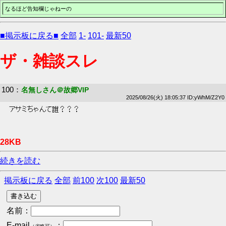
なるほど告知欄じゃねーの
■掲示板に戻る■
全部
1-
101-
最新50
ザ・雑談スレ
100
：
名無しさん＠故郷VIP
2025/08/26(火) 18:05:37 ID:yWhM/Z2Y0
 アサミちゃんて誰？？？ 
28KB
続きを読む
掲示板に戻る
全部
前100
次100
最新50
名前：
E-mail
：