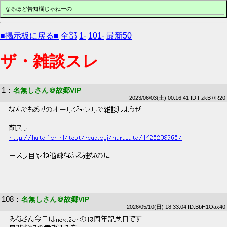
なるほど告知欄じゃねーの
■掲示板に戻る■
全部
1-
101-
最新50
ザ・雑談スレ
1
：
名無しさん＠故郷VIP
2023/06/03(土) 00:16:41 ID:FzkB+/R20
 なんでもありのオールジャンルで雑談しようぜ 
 前スレ 
http://hato.1ch.nl/test/read.cgi/hurusato/1425208965/
 三スレ目やね過疎なふる速なのに 
108
：
名無しさん＠故郷VIP
2026/05/10(日) 18:33:04 ID:BbH1Oax40
 みなさん今日はnext2chの13周年記念日です 