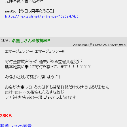
 是非お祝の書き込みを 
 next2ch【今日５周年だろここ】 
https://next2ch.net/entrance/1525947435
109
：
名無しさん＠故郷VIP
2026/08/02(日) 13:54:25 ID:dZi4Qiw90
 エマージェンシー! エマージェンシー!!! 
 寄付金詐欺を行った過去がある立憲共産党が 
 熊本地震に乗じて寄付を募っています！！！？？？ 
 みなさん決して騙されないように！ 
 お金が大事っていうのは何も貨幣価値だけの話ではありません 
 反社・反日への資金になるすなわち 
 アナタも加害者の一部になってしまうのです 
28KB
新着レスの表示