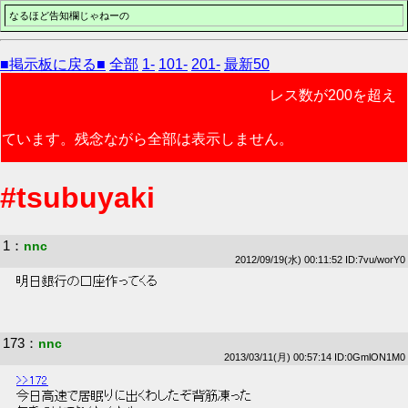
なるほど告知欄じゃねーの
■掲示板に戻る■
全部
1-
101-
201-
最新50
レス数が200を超え
ています。残念ながら全部は表示しません。
#tsubuyaki
1
：
nnc
2012/09/19(水) 00:11:52 ID:7vu/worY0
 明日銀行の口座作ってくる 
173
：
nnc
2013/03/11(月) 00:57:14 ID:0GmlON1M0
>>172
 今日高速で居眠りに出くわしたぞ背筋凍った 