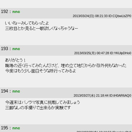
192
：
nnc
2013/03/24(日) 08:21:33 ID:CQbwLbZP0
 いいねーみしてもらったよ 
 三枚目とか見ると一眼欲しくなっちゃうなー 
193
：
nnc
2013/03/25(月) 00:47:28 ID:YKUlpDHo0
 ありがとう！ 
 職場の近く行ってみたんだけど、埋め立て地だからか存外何もなかった 
 今度はもう少し面白そうな所行ってみるよ 
194
：
nnc
2013/03/27(水) 21:18:44 ID:tH0AR6AQ0
 今週末はパノラマ写真に挑戦してみましょう 
 三脚なしの手撮りで出来るか実験です 
195
：
nnc