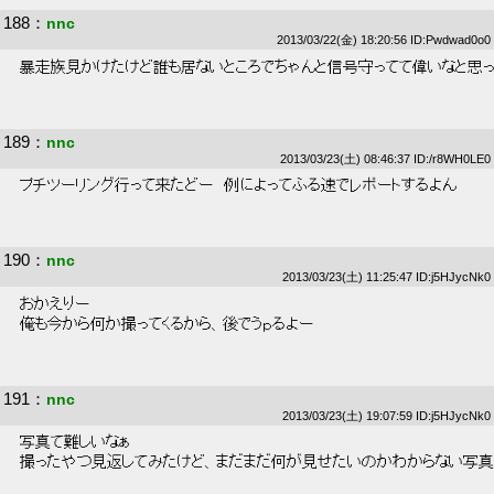
188
：
nnc
2013/03/22(金) 18:20:56 ID:Pwdwad0o0
 暴走族見かけたけど誰も居ないところでちゃんと信号守ってて偉いなと思っ
189
：
nnc
2013/03/23(土) 08:46:37 ID:/r8WH0LE0
 プチツーリング行って来たどー　例によってふる速でレポートするよん 
190
：
nnc
2013/03/23(土) 11:25:47 ID:j5HJycNk0
 おかえりー 
 俺も今から何か撮ってくるから、後でうｐるよー 
191
：
nnc
2013/03/23(土) 19:07:59 ID:j5HJycNk0
 写真て難しいなぁ 
 撮ったやつ見返してみたけど、まだまだ何が見せたいのかわからない写真