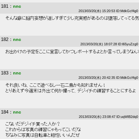
181
：
nnc
2013/03/20(水) 15:20:53 ID:MdkGcf4g0
 そんな癖に脳内妄想が逞しすぎて少し充実感があるのは堕落してってる気
182
：
nnc
2013/03/20(水) 18:07:28 ID:l65yuZzg0
 お出かけの予定をここに宣言してかつレポートするよとか言ってしまうなん
183
：
nnc
2013/03/20(水) 20:42:35 ID:MdkGcf4g0
 それ良いね、ここで遊べるし一石二鳥かも知れません！ 
 とりあえず今週末は外出て何か撮って、デジイチの練習することにするよ 
184
：
nnc
2013/03/20(水) 23:08:47 ID:uqWIB2dq0
 こないだデジイチ買った人か？ 
 これからは写真の練習にゃもってこいだな 
 ちなみに写真は自転車と相性いいんだぜ 