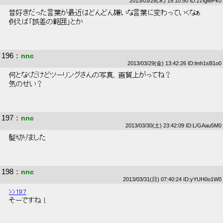
2013/03/28(木) 19:10:50 ID:zzIgiwPk0
 昔好きだった言葉が最近はどんどん嫌いな言葉に変わっていくなぁ 
 例えば「誤差の範囲」とか 
196
：
nnc
2013/03/29(金) 13:42:26 ID:lmh1sB1o0
 何となくだけどツーリングさんの写真、画質上がってね？ 
 気のせい？ 
197
：
nnc
2013/03/30(土) 23:42:09 ID:L/GAau5M0
 髪切りました 
198
：
nnc
2013/03/31(日) 07:40:24 ID:yYUH0o1W0
>>197
 そーですね！ 