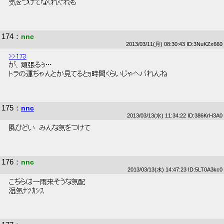
 気をつけてなくれぐれも 
174
：
nnc
2013/03/11(月) 08:30:43 ID:3NuKZx660
>>173
 が、頑張るぅ… 
 トラの運ちゃんとか見てると5時間くらいじゃヘバれんね 
175
：
nnc
2013/03/13(水) 11:34:22 ID:386KrH3A0
 風ひどい  みんな気をつけて 
176
：
nnc
2013/03/13(水) 14:47:23 ID:5LT0A3kc0
 こちらは一雨来そうな気配 
 湿気ﾅﾂｶｼｽ 