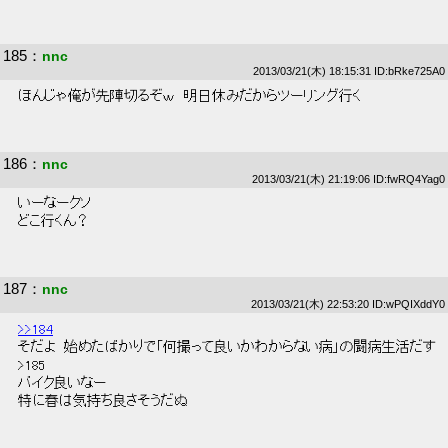
185
：
nnc
2013/03/21(木) 18:15:31 ID:bRke725A0
 ほんじゃ俺が先陣切るぞｗ　明日休みだからツーリング行く 
186
：
nnc
2013/03/21(木) 21:19:06 ID:fwRQ4Yag0
 いーなークソ 
 どこ行くん？ 
187
：
nnc
2013/03/21(木) 22:53:20 ID:wPQIXddY0
>>184
 そだよ  始めたばかりで「何撮って良いかわからない病」の闘病生活だす 
 >185 
 バイク良いなー 
 特に春は気持ち良さそうだぬ 