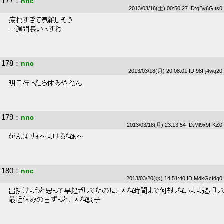
177
：
nnc
2013/03/16(土) 00:50:27 ID:qBy6GIts0
 疲れすぎて気絶しそう 
 一週間長いっすわ 
178
：
nnc
2013/03/18(月) 20:08:01 ID:98Fj4wq20
 明日行ったら休みやねん 
179
：
nnc
2013/03/18(月) 23:13:54 ID:Ml9x9FKZ0
 がんばりぇ～まけるなぁ～ 
180
：
nnc
2013/03/20(水) 14:51:40 ID:MdkGcf4g0
 出掛けようと思って早起きしてたのにこんな時間まで何もしないまま過ごして
 最近休みの日ずっとこんな調子 