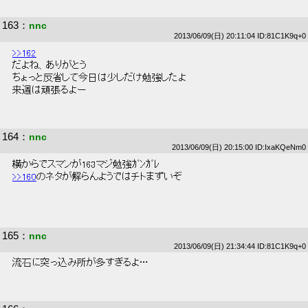
163
：
nnc
2013/06/09(日) 20:11:04 ID:81C1K9q+0
>>162
 だよね、ありがとう 
 ちょっと反省して今日は少しだけ勉強したよ 
 来週は頑張るよー 
164
：
nnc
2013/06/09(日) 20:15:00 ID:IxaKQeNm0
 横からでスマンが163マジ勉強ｶﾞﾝｶﾞﾚ 
>>160
のネタが解らんようではチトまずいぞ 
165
：
nnc
2013/06/09(日) 21:34:44 ID:81C1K9q+0
 流石に突っ込み所が多すぎるよ… 