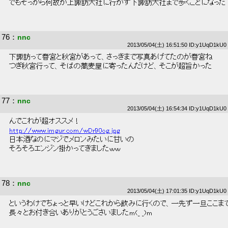
 でもそっから何故か上諏訪大社に行かず下諏訪大社まで歩くことになった 
76
：
nnc
2013/05/04(土) 16:51:50 ID:y1UqD1kU0
 下諏訪って春宮と秋宮があって、さっきまで写真あげてたのが春宮ね 
 つぎ秋宮行って、そばの蕎麦屋に寄ったんだけど、そこが超旨かった 
77
：
nnc
2013/05/04(土) 16:54:34 ID:y1UqD1kU0
 んでこれが超オススメ！ 
http://www.imgur.com/wDr90og.jpg
 日本酒なのにマジでメロンみたいに甘いの 
 そろそろエンジン掛かってきましたｗｗ 
78
：
nnc
2013/05/04(土) 17:01:35 ID:y1UqD1kU0
 というわけでちょっと早いけどこれから飲みに行くので、一先ず一旦ここまで
 長々とお付き合いありがとうごさいましたm(_ _)m 