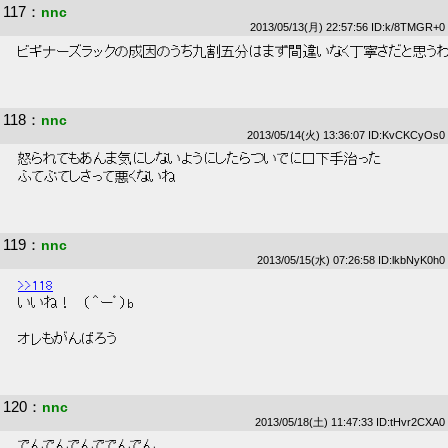
117
：
nnc
2013/05/13(月) 22:57:56 ID:k/8TMGR+0
 ビギナーズラックの成因のうち九割五分はまず間違いなく丁寧さだと思うわ
118
：
nnc
2013/05/14(火) 13:36:07 ID:KvCKCyOs0
 怒られてもあんま気にしないようにしたらついでに口下手治った 
 ふてぶてしさって悪くないね 
119
：
nnc
2013/05/15(水) 07:26:58 ID:lkbNyK0h0
>>118
 いいね！　（ ＾ー゜）b 
 オレもがんばろう 
120
：
nnc
2013/05/18(土) 11:47:33 ID:tHvr2CXA0
 でんでんでんででんでん 