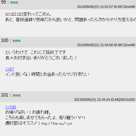
99
：
nnc
2013/05/05(日) 21:52:07 ID:9fC32nnM0
 IDコロコロ変わってごめん 
 あと、普段過疎り気味だから良いかと、問題あったら次からやり方変えるの
100
：
nnc
2013/05/05(日) 21:54:00 ID:9fC32nnM0
 というわけで、これにて旅終了です 
 長々お付き合いありがとうごさいました！ 
>>97
 インド良いな！時間とお金あったらマジ行きたい 
101
：
nnc
2013/05/05(日) 22:44:24 ID:MQND1hZE0
>>100
 お帰りなさい！お疲れ様。 
 こちらも楽しませてもらったよ、有り難う(・∀・) 
 農村部はオススメ！ttp://kie.nu/-yn 