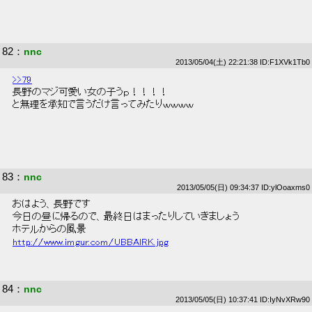
82
：
nnc
2013/05/04(土) 22:21:38 ID:F1XVk1Tb0
>>79
 長野のマジ可愛い女の子うｐ！！！！ 
 と無理を承知で言うだけ言ってみたりｗｗｗｗ 
83
：
nnc
2013/05/05(日) 09:34:37 ID:ylOoaxms0
 おはよう、長野です 
 今日の昼に帰るので、最終日はまったりしていきましょう 
 ホテルからの風景 
http://www.imgur.com/UBBAlRK.jpg
84
：
nnc
2013/05/05(日) 10:37:41 ID:IyNvXRw90