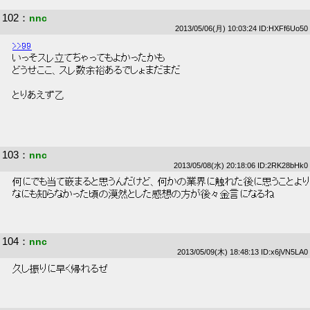
102
：
nnc
2013/05/06(月) 10:03:24 ID:HXFf6Uo50
>>99
 いっそスレ立てちゃってもよかったかも 
 どうせここ、スレ数余裕あるでしょまだまだ 
 とりあえず乙 
103
：
nnc
2013/05/08(水) 20:18:06 ID:2RK28bHk0
 何にでも当て嵌まると思うんだけど、何かの業界に触れた後に思うことより
 なにも知らなかった頃の漠然とした感想の方が後々金言になるね 
104
：
nnc
2013/05/09(木) 18:48:13 ID:x6jVN5LA0
 久し振りに早く帰れるぜ 