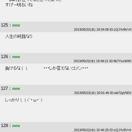
 すげー明るいね 
125
：
nnc
2013/05/22(水) 19:34:08 ID:zQJYvBV+0
 人生の岐路なう 
126
：
nnc
2013/05/22(水) 19:48:21 ID:9b7YszWX0
 負けるな！！　　　　　・・・しか言えないゴメン・・・ 
127
：
nnc
2013/05/22(水) 20:01:46 ID:wb72gV5E0
 しっかり！！(｀･ω･´) 
128
：
nnc
2013/05/22(水) 20:46:25 ID:zQJYvBV+0