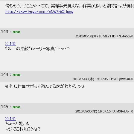
 俺もそういうことやってて、実際手元見えない作業が多いと腕時計より便利
http://www.imgur.com/xMg7rbQ.jpeg
143
：
nnc
2013/05/30(木) 18:50:21 ID:77U4a5o20
>>142
 なにこの素敵なメモリー写真(´･ω･`) 
144
：
nnc
2013/05/30(木) 19:55:35 ID:SGQwM5dU0
 如何に仕事サボって遊んでるかがわかるよね 
145
：
nnc
2013/05/30(木) 19:57:15 ID:lMXFdJbm0
>>142
 ちょっと驚いた 
 マジでこれｶｺﾖｸね？ 