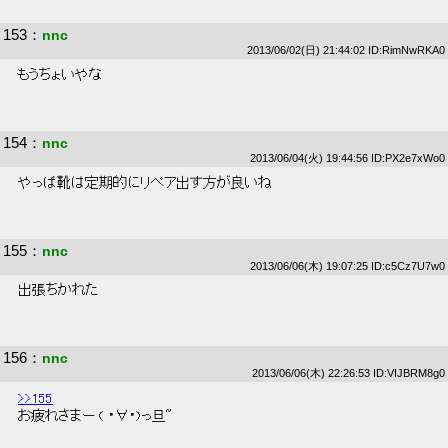
153
：
nnc
2013/06/02(日) 21:44:02 ID:RimNwRKA0
 もうちょいやな 
154
：
nnc
2013/06/04(火) 19:44:56 ID:PX2e7xWo0
 やっぱ靴は定期的にリペア出す方が良いね 
155
：
nnc
2013/06/06(木) 19:07:25 ID:c5Cz7U7w0
 出張ちかれた 
156
：
nnc
2013/06/06(木) 22:26:53 ID:VIJBRM8g0
>>155
 お疲れさまー ( ・∀・)っ旦~ 