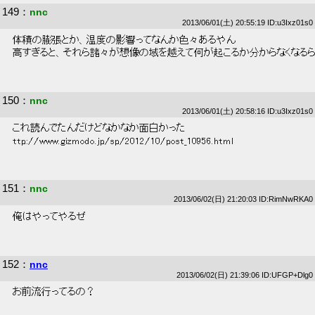
149
：
nnc
2013/06/01(土) 20:55:19 ID:u3Ixz01s0
 体積の膨張とか、温度の影響ってなんか色々あるやん 
 高すぎると、それら諸々が想像の域を越えて何が起こるか分からなくなるら
150
：
nnc
2013/06/01(土) 20:58:16 ID:u3Ixz01s0
 これ読んでたんだけどなかなか面白かった 
 ttp://www.gizmodo.jp/sp/2012/10/post_10956.html 
151
：
nnc
2013/06/02(日) 21:20:03 ID:RimNwRKA0
 俺はやってやるぜ 
152
：
nnc
2013/06/02(日) 21:39:06 ID:UFGP+Dlg0
 お前流行ってるの？ 