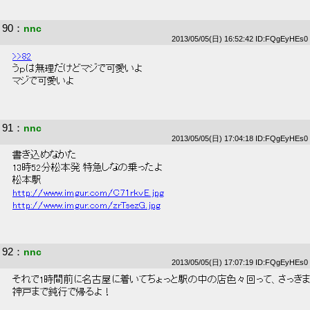
90
：
nnc
2013/05/05(日) 16:52:42 ID:FQgEyHEs0
>>82
 うｐは無理だけどマジで可愛いよ 
 マジで可愛いよ 
91
：
nnc
2013/05/05(日) 17:04:18 ID:FQgEyHEs0
 書き込めなかた 
 13時52分松本発 特急しなの乗ったよ 
 松本駅 
http://www.imgur.com/C71rkvE.jpg
http://www.imgur.com/zrTsezG.jpg
92
：
nnc
2013/05/05(日) 17:07:19 ID:FQgEyHEs0
 それで1時間前に名古屋に着いてちょっと駅の中の店色々回って、さっき
 神戸まで鈍行で帰るよ！ 