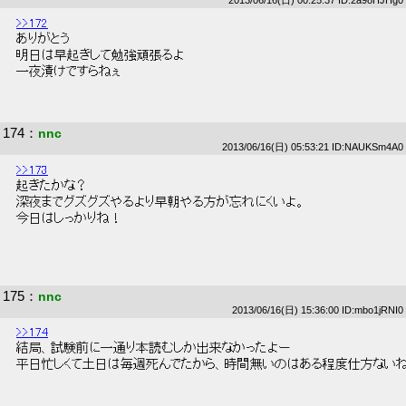
2013/06/16(日) 00:25:37 ID:2a98HJHg0
>>172
 ありがとう 
 明日は早起きして勉強頑張るよ 
 一夜漬けですらねぇ 
174
：
nnc
2013/06/16(日) 05:53:21 ID:NAUKSm4A0
>>173
 起きたかな？ 
 深夜までグズグズやるより早朝やる方が忘れにくいよ。 
 今日はしっかりね！ 
175
：
nnc
2013/06/16(日) 15:36:00 ID:mbo1jRNI0
>>174
 結局、試験前に一通り本読むしか出来なかったよー 
 平日忙しくて土日は毎週死んでたから、時間無いのはある程度仕方ないね