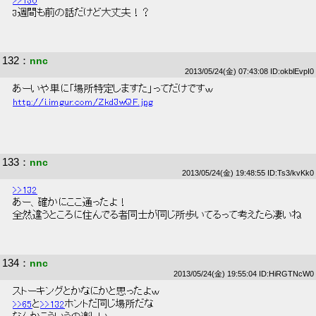
>>130
 3週間も前の話だけど大丈夫！？ 
132
：
nnc
2013/05/24(金) 07:43:08 ID:okblEvpI0
 あーいや単に「場所特定しますた」ってだけですｗ 
http://i.imgur.com/Zkd3wQF.jpg
133
：
nnc
2013/05/24(金) 19:48:55 ID:Ts3/kvKk0
>>132
 あー、確かにここ通ったよ！ 
 全然違うところに住んでる者同士が同じ所歩いてるって考えたら凄いね 
134
：
nnc
2013/05/24(金) 19:55:04 ID:HiRGTNcW0
 ストーキングとかなにかと思ったよｗ 
>>65
と
>>132
ホントだ同じ場所だな 