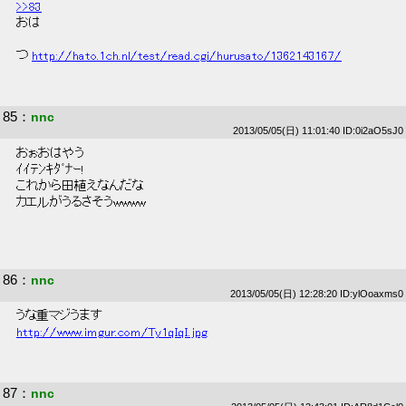
>>83
 おは 
 つ 
http://hato.1ch.nl/test/read.cgi/hurusato/1362143167/
85
：
nnc
2013/05/05(日) 11:01:40 ID:0i2aO5sJ0
 おぉおはやう 
 ｲｲﾃﾝｷﾀﾞﾅｰ! 
 これから田植えなんだな 
 カエルがうるさそうwwww 
86
：
nnc
2013/05/05(日) 12:28:20 ID:ylOoaxms0
 うな重マジうます 
http://www.imgur.com/Ty1qIqI.jpg
87
：
nnc