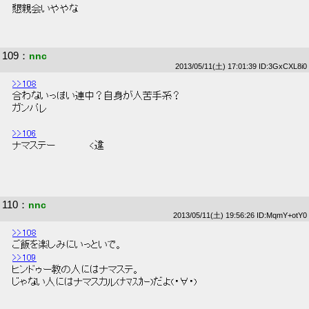
 懇親会いややな 
109
：
nnc
2013/05/11(土) 17:01:39 ID:3GxCXL8i0
>>108
 合わないっぽい連中？自身が人苦手系？ 
 ガンバレ 
>>106
 ナマステー　　　　　<違 
110
：
nnc
2013/05/11(土) 19:56:26 ID:MqmY+otY0
>>108
 ご飯を楽しみにいっといで。 
>>109
 ヒンドゥー教の人にはナマステ。 
 じゃない人にはナマスカル(ﾅﾏｽｶｰ)だよ(・∀・) 