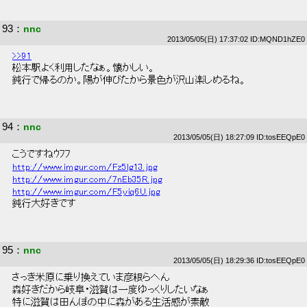
93
：
nnc
2013/05/05(日) 17:37:02 ID:MQND1hZE0
>>91
 松本駅よく利用したなぁ。懐かしい。 
 鈍行で帰るのか。陽が伸びたから景色が沢山楽しめるね。 
94
：
nnc
2013/05/05(日) 18:27:09 ID:tosEEQpE0
 こうですねｳﾌﾌ 
http://www.imgur.com/Fz5lg13.jpg
http://www.imgur.com/7nEb35R.jpg
http://www.imgur.com/F5yiq6U.jpg
 鈍行大好きです 
95
：
nnc
2013/05/05(日) 18:29:36 ID:tosEEQpE0
 さっき米原に乗り換えていま彦根らへん 
 森好きだから岐阜・滋賀は一度ゆっくりしたいなぁ 
 特に滋賀は田んぼの中に森がある生活感が素敵 