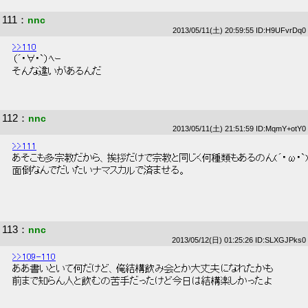
111
：
nnc
2013/05/11(土) 20:59:55 ID:H9UFvrDq0
>>110
 （´･∀･`）ﾍｰ 
 そんな違いがあるんだ 
112
：
nnc
2013/05/11(土) 21:51:59 ID:MqmY+otY0
>>111
 あそこも多宗教だから、挨拶だけで宗教と同じく何種類もあるのん(´･ω･`)
 面倒なんでだいたいナマスカルで済ませる。 
113
：
nnc
2013/05/12(日) 01:25:26 ID:SLXGJPks0
>>109-110
 ああ書いといて何だけど、俺結構飲み会とか大丈夫になれたかも 
 前まで知らん人と飲むの苦手だったけど今日は結構楽しかったよ 