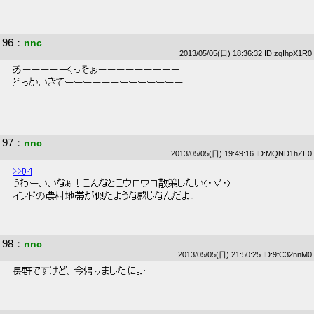
96
：
nnc
2013/05/05(日) 18:36:32 ID:zqIhpX1R0
 あーーーーーくっそぉーーーーーーーーー 
 どっかいきてーーーーーーーーーーーーー 
97
：
nnc
2013/05/05(日) 19:49:16 ID:MQND1hZE0
>>94
 うわーいいなぁ！こんなとこウロウロ散策したい(・∀・) 
 インドの農村地帯が似たような感じなんだよ。 
98
：
nnc
2013/05/05(日) 21:50:25 ID:9fC32nnM0
 長野ですけど、今帰りましたにょー 