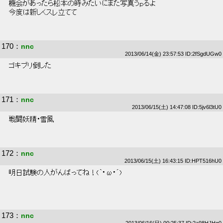
 機会があったら松本の時みたいにまた写真うｐるよ 
 今度は新しくスレ立てて 
170
：
nnc
2013/06/14(金) 23:57:53 ID:2fSgdUGw0
 ゴキブリ倒した 
171
：
nnc
2013/06/15(土) 14:47:08 ID:5jv6l3tU0
 戦闘妖精・雪風 
172
：
nnc
2013/06/15(土) 16:43:15 ID:HPT516hU0
 明日試験の人がんばってね！(｀･ω･´) 
173
：
nnc