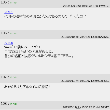
105
：
nnc
2013/05/09(木) 19:05:37 ID:u5ProfsG0
>>101
 インドの農村部の写真とかなんであるのん？　行ったの？ 
106
：
nnc
2013/05/10(金) 23:24:21 ID:3E+KAM760
>>105
 5年くらい前にねー(・∀・) 
 全部で6GBくらいの写真があるよ。 
 自分の名前と挨拶くらいはヒンディ語でできるよ。 
107
：
nnc
2013/05/11(土) 08:01:07 ID:nMQZcjQL0
 おぉやる夫リアルタイムに遭遇！ 
108
：
nnc
2013/05/11(土) 15:30:22 ID:dhIb5PXE0