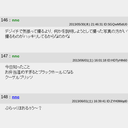
146
：
nnc
2013/05/30(木) 21:46:31 ID:SGQwM5dU0
 デジイチで気張って撮るより、何かを説明しようとして撮った写真の方がい
 撮るものがハッキリしてるからなのかな 
147
：
nnc
2013/06/01(土) 16:01:18 ID:HDTyHlh60
 今日知ったこと 
 お弁当温めすぎるとブラックホールになる 
 クーゲルブリッツ 
148
：
nnc
2013/06/01(土) 16:39:41 ID:ZYH0lWqd0
 ぶらっくほおるぅう～？ 