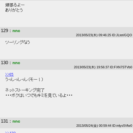
 頑張るよー 
 ありがとう 
129
：
nnc
2013/05/23(木) 09:46:25 ID:JLtet/GQO
 ツーリングなう 
130
：
nnc
2013/05/23(木) 19:56:37 ID:FXN7STVb0
>>65
 うっしっしっし（モー！） 
 ネットストーキング完了 
 ・・・ボクはいつでもキミを見ているよ・・・ 
131
：
nnc
2013/05/24(金) 00:59:44 ID:mlys5Vfw0