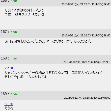
166
：
nnc
2013/06/11(火) 21:12:31 ID:UjCDQ9kM0
 そういや先週草津行ったわ 
 今度は温泉入れたら良いな 
167
：
nnc
2013/06/11(火) 22:28:03 ID:UjCDQ9kM0
 thinkpad買おうとしてたけど、やっぱりPC自作してみようかな 
168
：
nnc
2013/06/12(水) 07:17:26 ID:Q4HtzIzE0
>>166
 ちょうどいいスーパー銭湯紹介されてるし次回は是非入ってきたら？ 
 それこそレポートなんかしてよ 
169
：
nnc
2013/06/12(水) 19:18:29 ID:22Zyjb760
>>168
 そうね 