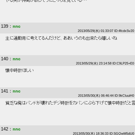
 やる夫が仲間が欲しそうにこっちを見ている･･･ 
139
：
nnc
2013/05/29(水) 01:33:07 ID:4fcdxSv20
 主に通勤用に考えてるんだけど、ああいうのも出来たら嬉しいね 
140
：
nnc
2013/05/29(水) 23:14:58 ID:C9LP25+E0
 懐中時計ほしい 
141
：
nnc
2013/05/30(木) 06:46:44 ID:9kCIuuiH0
 貧乏な俺はバンドが壊れたデジ時計をカバンにぶら下げて懐中時計だと言い
142
：
nnc
2013/05/30(木) 18:36:33 ID:SGQwM5dU0