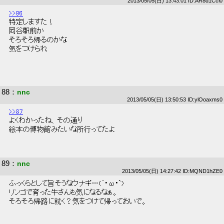
2013/05/05(日) 13:43:01 ID:AR8d1Ccl0
>>86
 特定しますた！ 
 岡谷駅前か 
 そろそろ帰るのかな 
 気をつけられ 
88
：
nnc
2013/05/05(日) 13:50:53 ID:ylOoaxms0
>>87
 よくわかったね、その通り 
 絵本の博物館みたいな所行ってたよ 
89
：
nnc
2013/05/05(日) 14:27:42 ID:MQND1hZE0
 ふっくらとして旨そうなウナギ…(´･ω･`) 
 リンゴで育った牛さんも気になるなぁ。 
 そろそろ帰路に就く？気をつけて帰っておいで。 