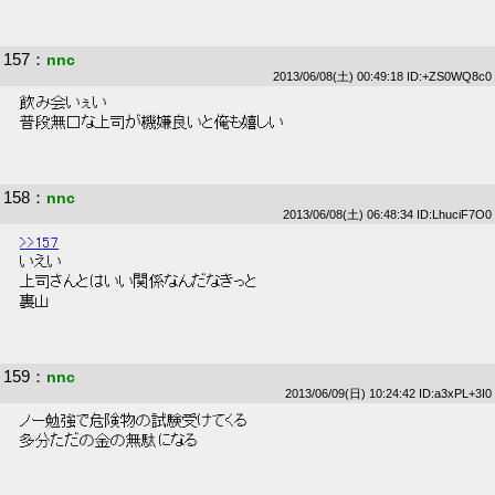
157
：
nnc
2013/06/08(土) 00:49:18 ID:+ZS0WQ8c0
 飲み会いぇい 
 普段無口な上司が機嫌良いと俺も嬉しい 
158
：
nnc
2013/06/08(土) 06:48:34 ID:LhuciF7O0
>>157
 いえい 
 上司さんとはいい関係なんだなきっと 
 裏山 
159
：
nnc
2013/06/09(日) 10:24:42 ID:a3xPL+3I0
 ノー勉強で危険物の試験受けてくる 
 多分ただの金の無駄になる 