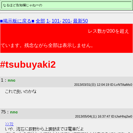
なるほど告知欄じゃねーの
■掲示板に戻る■
全部
1-
101-
201-
最新50
レス数が200を超え
ています。残念ながら全部は表示しません。
#tsubuyaki2
1
：
nnc
2013/03/31(日) 12:04:19 ID:LvNTAaMs0
 これで良いのかな 
75
：
nnc
2013/05/04(土) 16:37:47 ID:tJwHhq2w0
>>72
 いや、流石に辰野から上諏訪までは電車だよ 