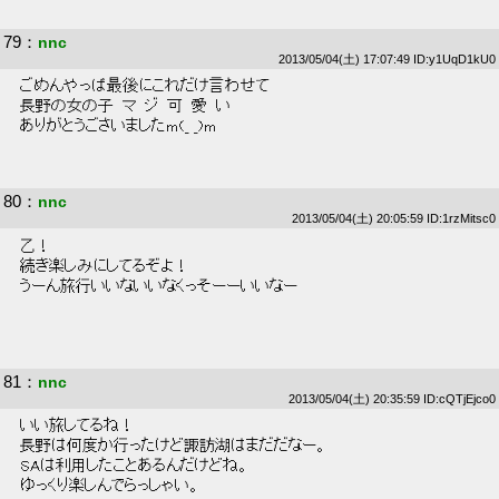
79
：
nnc
2013/05/04(土) 17:07:49 ID:y1UqD1kU0
 ごめんやっぱ最後にこれだけ言わせて 
 長野の女の子  マ  ジ  可  愛  い 
 ありがとうごさいましたm(_ _)m 
80
：
nnc
2013/05/04(土) 20:05:59 ID:1rzMitsc0
 乙！ 
 続き楽しみにしてるぞよ！ 
 うーん旅行いいないいなくっそーーいいなー 
81
：
nnc
2013/05/04(土) 20:35:59 ID:cQTjEjco0
 いい旅してるね！ 
 長野は何度か行ったけど諏訪湖はまだだなー。 
 SAは利用したことあるんだけどね。 
 ゆっくり楽しんでらっしゃい。 