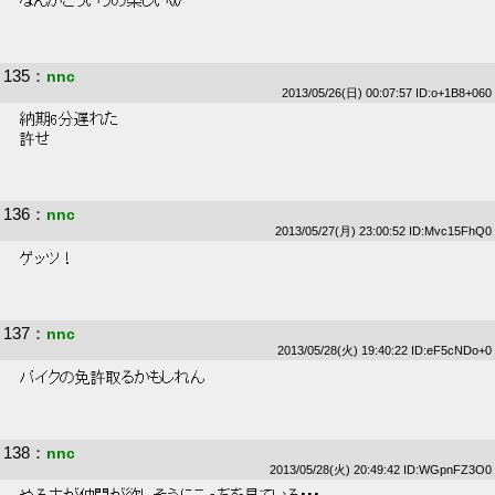
 なんかこういうの楽しいｗ 
135
：
nnc
2013/05/26(日) 00:07:57 ID:o+1B8+060
 納期6分遅れた 
 許せ 
136
：
nnc
2013/05/27(月) 23:00:52 ID:Mvc15FhQ0
 ゲッツ！ 
137
：
nnc
2013/05/28(火) 19:40:22 ID:eF5cNDo+0
 バイクの免許取るかもしれん 
138
：
nnc
2013/05/28(火) 20:49:42 ID:WGpnFZ3O0