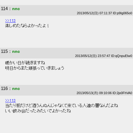
114
：
nnc
2013/05/12(日) 07:11:37 ID:p9Ig065o0
>>113
 楽しめたならよかったよ！ 
115
：
nnc
2013/05/12(日) 23:57:47 ID:qQnpuEIw0
 暖かい日が続きますね 
 明日からまた頑張っていきましょう 
116
：
nnc
2013/05/13(月) 09:10:06 ID:2jo0FhVA0
>>113
 当たり前だけど酒うんぬんじゃなくて来ている人達の層なんだよね 
 いい飲み会だったみたいでよかったね 