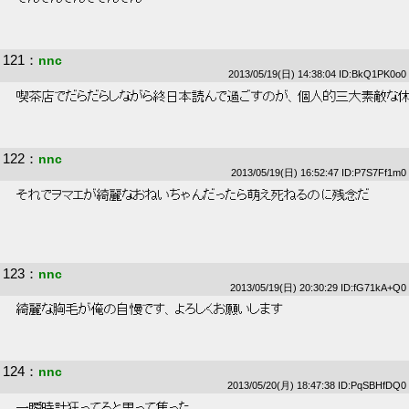
121
：
nnc
2013/05/19(日) 14:38:04 ID:BkQ1PK0o0
 喫茶店でだらだらしながら終日本読んで過ごすのが、個人的三大素敵な休
122
：
nnc
2013/05/19(日) 16:52:47 ID:P7S7Ff1m0
 それでヲマエが綺麗なおねいちゃんだったら萌え死ねるのに残念だ 
123
：
nnc
2013/05/19(日) 20:30:29 ID:fG71kA+Q0
 綺麗な胸毛が俺の自慢です、よろしくお願いします 
124
：
nnc
2013/05/20(月) 18:47:38 ID:PqSBHfDQ0
 一瞬時計狂ってると思って焦った 