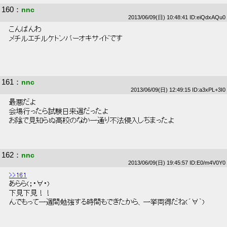
160
：
nnc
2013/06/09(日) 10:48:41 ID:eiQdxAQu0
 こんばんわ 
 メチルエチルケトンパーオキサイドです 
161
：
nnc
2013/06/09(日) 12:49:15 ID:a3xPL+3I0
 最悪だよ 
 会場行ったら試験日来週だったよ 
 お陰で見知らぬ高校のなか一通り不法侵入しちまったよ 
162
：
nnc
2013/06/09(日) 19:45:57 ID:E0/m4V0Y0
>>161
 あらら(；・∀・) 
 下見下見！！ 
 んでもって一週間勉強する時間もできたから、一挙両得だね(´∀｀) 