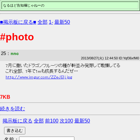
なるほど告知欄じゃねーの
■掲示板に戻る■
全部
1-
最新50
#photo
25
：
nnc
2013/08/27(火) 12:44:50 ID:Yqf36xfM0
 7月に撒いたドラゴンフルーツの種が軒並み発芽して戦慄してる 
 これ全部、1年で1mも成長するんだぜ… 
http://www.imgur.com/ZZeJI3j.jpg
7KB
続きを読む
掲示板に戻る
全部
前100
次100
最新50
名前：