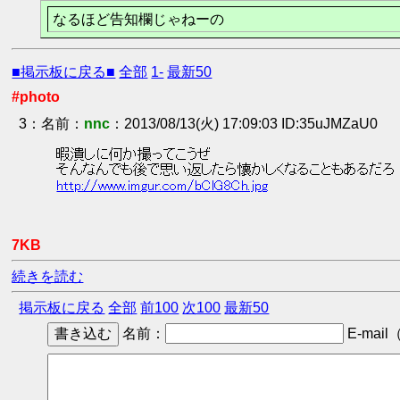
なるほど告知欄じゃねーの
■掲示板に戻る■
全部
1-
最新50
#photo
3
：
nnc
2013/08/13(火) 17:09:03 ID:35uJMZaU0
 暇潰しに何か撮ってこうぜ 
 そんなんでも後で思い返したら懐かしくなることもあるだろ
http://www.imgur.com/bClG8Ch.jpg
7KB
続きを読む
掲示板に戻る
全部
前100
次100
最新50
名前：
E-mail