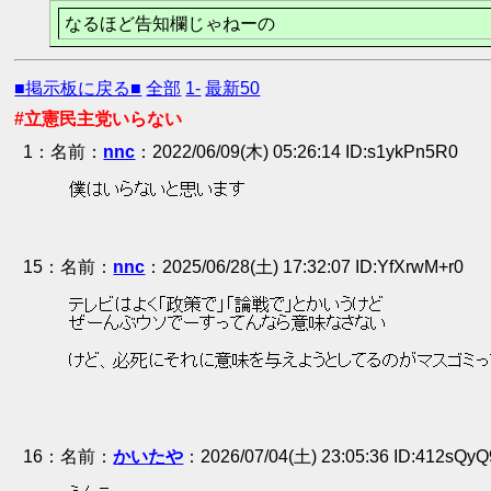
なるほど告知欄じゃねーの
■掲示板に戻る■
全部
1-
最新50
#立憲民主党いらない
1
：
nnc
2022/06/09(木) 05:26:14 ID:s1ykPn5R0
 僕はいらないと思います 
15
：
nnc
2025/06/28(土) 17:32:07 ID:YfXrwM+r0
 テレビはよく「政策で」「論戦で」とかいうけど 
 ぜーんぶウソでーすってんなら意味なさない 
 けど、必死にそれに意味を与えようとしてるのがマスゴミっ
16
：
かいたや
2026/07/04(土) 23:05:36 ID:412sQy