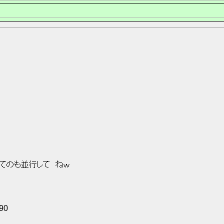
てのも並行して　ねｗ 
Q90