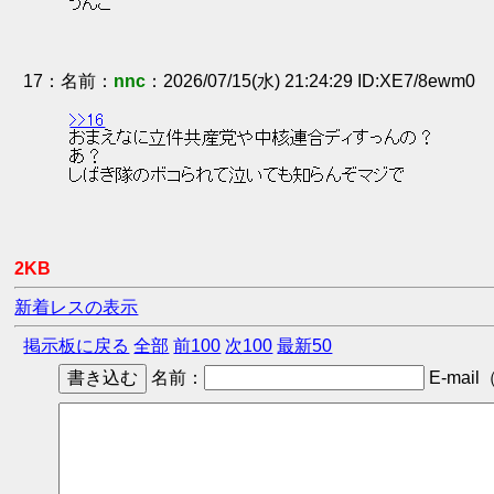
 うんこ 
17
：
nnc
2026/07/15(水) 21:24:29 ID:XE7/8ewm0
>>16
 おまえなに立件共産党や中核連合ディすっんの？ 
 あ？ 
 しばき隊のボコられて泣いても知らんぞマジで 
2KB
新着レスの表示
掲示板に戻る
全部
前100
次100
最新50
名前：
E-mail