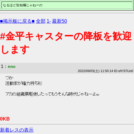
なるほど告知欄じゃねーの
■掲示板に戻る■
全部
1-
最新50
#金平キャスターの降板を歓迎
します
1
：
nnc
2022/09/03(土) 11:50:14 ID:olY/37Uo0
 つか 
 活動家が権力持ち杉 
 アカの組織票駆使したってもうそんな時代じゃねーよｗ 
0KB
新着レスの表示