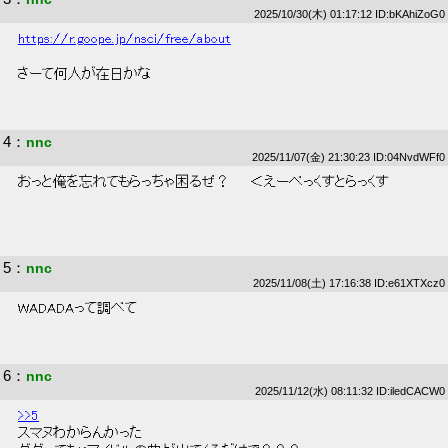
2025/10/30(木) 01:17:12 ID:bKAhiZoG0
https://r.goope.jp/nsci/free/about
 さーて何人が在日かな 
4
：
nnc
2025/11/07(金) 21:30:23 ID:04NvdWFf0
 おっと俺を忘れてもらっちゃ困るぜ？　　＜えーべっくすとらっくす 
5
：
nnc
2025/11/08(土) 17:16:38 ID:e61XTXcz0
 WADADAって調べて 
6
：
nnc
2025/11/12(水) 08:11:32 ID:iledCACW0
>>5
 スマヌわからんかった 