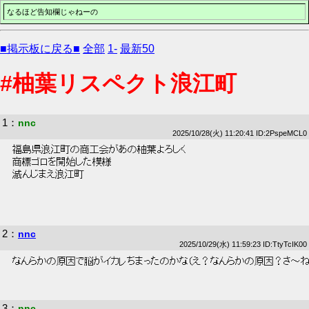
なるほど告知欄じゃねーの
■掲示板に戻る■
全部
1-
最新50
#柚葉リスペクト浪江町
1
：
nnc
2025/10/28(火) 11:20:41 ID:2PspeMCL0
 福島県浪江町の商工会があの柚葉よろしく 
 商標ゴロを開始した模様 
 滅んじまえ浪江町 
2
：
nnc
2025/10/29(水) 11:59:23 ID:TtyTcIK00
 なんらかの原因で脳がイカレちまったのかな（え？なんらかの原因？さ～ね
3
：
nnc