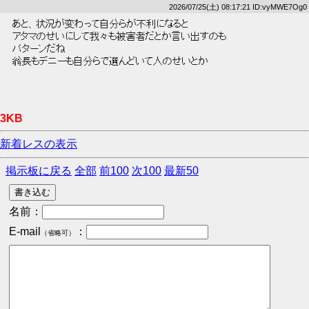
2026/07/25(土) 08:17:21 ID:vyMWE7Og0
 あと、状況が変わって自分らが不利になると 
 アタマのせいにして我々も被害者だとか言い出すのも 
 パターンだね 
 翁長もデニーも自分らで選んどいて人のせいとか 
3KB
新着レスの表示
掲示板に戻る
全部
前100
次100
最新50
名前：
E-mail
：
（省略可）