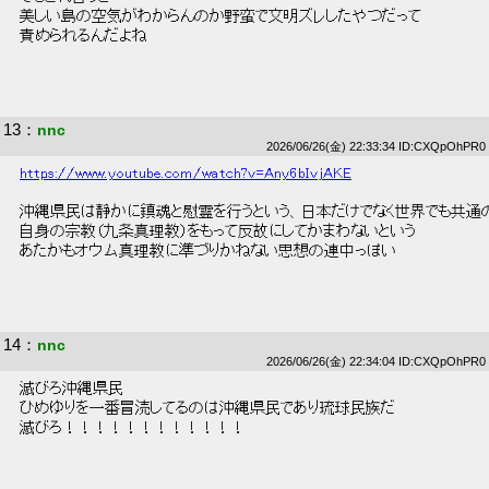
 美しい島の空気がわからんのか野蛮で文明ズレしたやつだって 
 責められるんだよね 
13
：
nnc
2026/06/26(金) 22:33:34 ID:CXQpOhPR0
https://www.youtube.com/watch?v=Any6bIvjAKE
 沖縄県民は静かに鎮魂と慰霊を行うという、日本だけでなく世界でも共通
 自身の宗教（九条真理教）をもって反故にしてかまわないという 
 あたかもオウム真理教に準づりかねない思想の連中っぽい 
14
：
nnc
2026/06/26(金) 22:34:04 ID:CXQpOhPR0
 滅びろ沖縄県民 
 ひめゆりを一番冒涜してるのは沖縄県民であり琉球民族だ 
 滅びろ！！！！！！！！！！！！ 