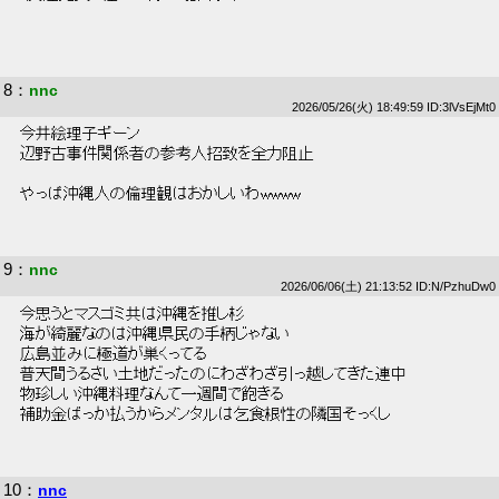
8
：
nnc
2026/05/26(火) 18:49:59 ID:3lVsEjMt0
 今井絵理子ギーン 
 辺野古事件関係者の参考人招致を全力阻止 
 やっぱ沖縄人の倫理観はおかしいわwwww 
9
：
nnc
2026/06/06(土) 21:13:52 ID:N/PzhuDw0
 今思うとマスゴミ共は沖縄を推し杉 
 海が綺麗なのは沖縄県民の手柄じゃない 
 広島並みに極道が巣くってる 
 普天間うるさい土地だったのにわざわざ引っ越してきた連中 
 物珍しい沖縄料理なんて一週間で飽きる 
 補助金ばっか払うからメンタルは乞食根性の隣国そっくし 
10
：
nnc