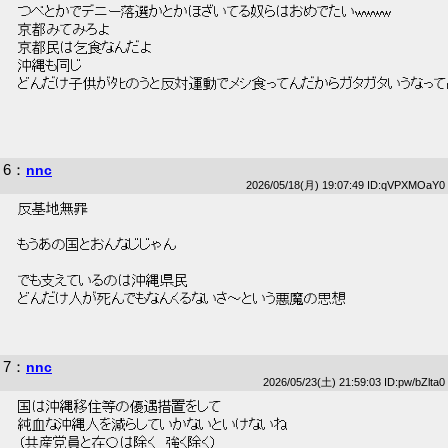
 つべとかでデニー落選かとかほざいてる奴らはおめでたいwwww 
 京都みてみろよ 
 京都民は乞食なんだよ 
 沖縄も同じ 
 どんだけ子供がﾀﾋのうと反対運動でメシ食ってんだからガタガタいうなってn
6
：
nnc
2026/05/18(月) 19:07:49 ID:qVPXMOaY0
 反基地無罪 
 もうあの国とおんなじじゃん 
 でも支えているのは沖縄県民 
 どんだけ人が死んでもなんくるないさ～という悪魔の思想 
7
：
nnc
2026/05/23(土) 21:59:03 ID:pw/bZlta0
 国は沖縄移住等の優遇措置をして 
 純血な沖縄人を減らしていかないといけないね 
 （共産党員と在〇は除く　強く除く） 