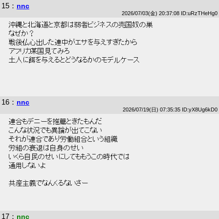
15
：
nnc
2026/07/03(金) 20:37:08 ID:uRzTHeHg0
 沖縄と北海道と京都は弱者ビジネスの売国奴の巣 
 なぜか？ 
 戦後仏心出した連中がエサを与えすぎたから 
 アフリカ某国見てみろ 
 土人に餌を与えるとどうなるかのモデルケース 
16
：
nnc
2026/07/19(日) 07:35:35 ID:yX8Ug6kD0
 連合もデニーを推薦ときたもんだ 
 こんな状況でも異論が出てこない 
 それが連合であり労働組合という組織 
 労組の衰退は自身のせい 
 いくら自民のせいにしてももうこの時代では 
 通用しないよ 
 共産主義でなんくるないさー 
17
：
nnc