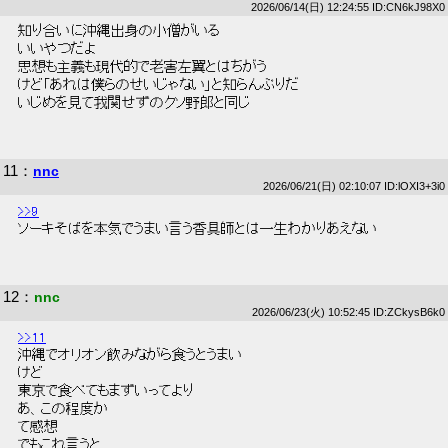
2026/06/14(日) 12:24:55 ID:CN6kJ98X0
 知り合いに沖縄出身の小僧がいる 
 いいやつだよ 
 思想も主義も現代的で老害左翼とはちがう 
 けど「あれは僕らのせいじゃない」と知らんぷりだ 
 いじめを見て我関せずのクソ野郎と同じ 
11
：
nnc
2026/06/21(日) 02:10:07 ID:lOXI3+3i0
>>9
 ソーキそばを本気でうまい言う香具師とは一生わかりあえない 
12
：
nnc
2026/06/23(火) 10:52:45 ID:ZCkysB6k0
>>11
 沖縄でオリオン飲みながら食うとうまい 
 けど 
 東京で食べてもまずいってより 
 あ、この程度か 
 て感想 
 でもこれ言うと 