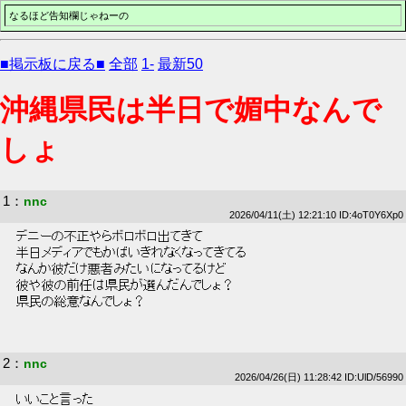
なるほど告知欄じゃねーの
■掲示板に戻る■
全部
1-
最新50
沖縄県民は半日で媚中なんで
しょ
1
：
nnc
2026/04/11(土) 12:21:10 ID:4oT0Y6Xp0
 デニーの不正やらボロボロ出てきて 
 半日メディアでもかばいきれなくなってきてる 
 なんか彼だけ悪者みたいになってるけど 
 彼や彼の前任は県民が選んだんでしょ？ 
 県民の総意なんでしょ？ 
2
：
nnc
2026/04/26(日) 11:28:42 ID:UlD/56990
 いいこと言った 