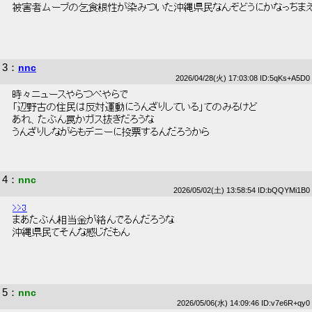
 被害者ムーブの乞食根性が染みついた沖縄県民なんぞどうにかなっちまえ
3
：
nnc
2026/04/28(火) 17:03:08 ID:5qKs+A5D0
 時々ニュースやらつべやらで 
 「辺野古の住民は反対運動にうんざりしている」てのみるけど 
 あれ、たぶん罠かガス抜きだろうな 
 うんざりしながらもデニーに投票するんだろうから 
4
：
nnc
2026/05/02(土) 13:58:54 ID:bQQYMi1B0
>>3
 まあたぶん相当金が絡んでるんだろうな 
 沖縄県民てそんな感じだもん 
5
：
nnc
2026/05/06(水) 14:09:46 ID:v7e6R+qy0