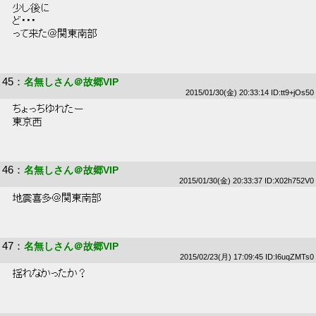
 少し後に 
 ど・・・ 
 って来た＠関東南部 
45
：
名無しさん＠故郷VIP
2015/01/30(金) 20:33:14 ID:tt9+jOs50
 ちょっちゆれたー 
 東京西 
46
：
名無しさん＠故郷VIP
2015/01/30(金) 20:33:37 ID:X02h752V0
 地震喜多＠関東南部 
47
：
名無しさん＠故郷VIP
2015/02/23(月) 17:09:45 ID:I6uqZMTs0
 揺れなかったか？ 