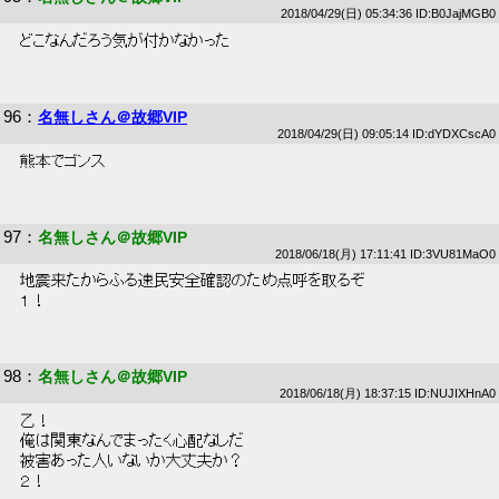
2018/04/29(日) 05:34:36 ID:B0JajMGB0
 どこなんだろう気が付かなかった 
96
：
名無しさん＠故郷VIP
2018/04/29(日) 09:05:14 ID:dYDXCscA0
 熊本でゴンス 
97
：
名無しさん＠故郷VIP
2018/06/18(月) 17:11:41 ID:3VU81MaO0
 地震来たからふる速民安全確認のため点呼を取るぞ 
 １！ 
98
：
名無しさん＠故郷VIP
2018/06/18(月) 18:37:15 ID:NUJIXHnA0
 乙！ 
 俺は関東なんでまったく心配なしだ 
 被害あった人いないか大丈夫か？ 
 ２！ 