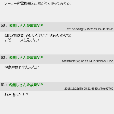
 ソーラー充電機器を点検がてら使ってみてる。 
59
：
名無しさん＠故郷VIP
2015/10/18(日) 15:23:27 ID:riKtI30M0
 朝鳥取揺れたみたいだけどどうなったのかな 
 まだニュースも見てない 
60
：
名無しさん＠故郷VIP
2015/10/22(木) 00:23:44 ID:SCObSHUD0
 福島昼間揺れたみたい 
61
：
名無しさん＠故郷VIP
2015/11/22(日) 08:21:46 ID:VJAY97T60
 わお揺れた！？ 