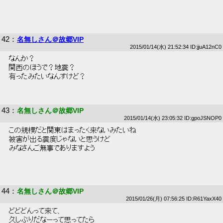
42
：
名無しさん＠故郷VIP
2015/01/14(水) 21:52:34 ID:jjuA12nC0
 なんか？ 
 関西のほうで？地震？ 
 有ったみたいなんすけど？ 
43
：
名無しさん＠故郷VIP
2015/01/14(水) 23:05:32 ID:gpoJSNOP0
 この規模だと関東はまったく来ないみたいね 
 被害が出る震度じゃないと思うけど 
 みなさんご無事でありますよう 
44
：
名無しさん＠故郷VIP
2015/01/26(月) 07:56:25 ID:R61YaxX40
 どどどんって来て、 
 久しぶりだなーって思ってたら 