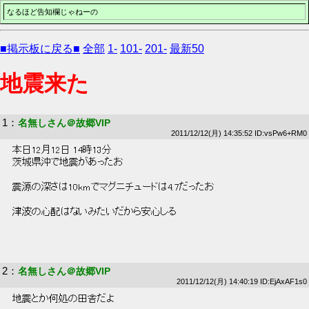
なるほど告知欄じゃねーの
■掲示板に戻る■
全部
1-
101-
201-
最新50
地震来た
1
：
名無しさん＠故郷VIP
2011/12/12(月) 14:35:52 ID:vsPw6+RM0
 本日12月12日 14時13分 
 茨城県沖で地震があったお 
 震源の深さは10kmでマグニチュードは4.7だったお 
 津波の心配はないみたいだから安心しる 
2
：
名無しさん＠故郷VIP
2011/12/12(月) 14:40:19 ID:EjAxAF1s0
 地震とか何処の田舎だよ 