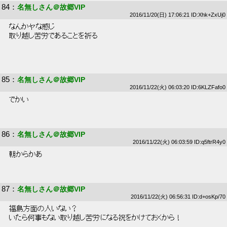
84
：
名無しさん＠故郷VIP
2016/11/20(日) 17:06:21 ID:Xhk+ZxUj0
 なんかヤな感じ 
 取り越し苦労であることを祈る 
85
：
名無しさん＠故郷VIP
2016/11/22(火) 06:03:20 ID:6KLZFafo0
 でかい 
86
：
名無しさん＠故郷VIP
2016/11/22(火) 06:03:59 ID:q5ftrR4y0
 朝からかあ 
87
：
名無しさん＠故郷VIP
2016/11/22(火) 06:56:31 ID:d+osKp/70
 福島方面の人いない？ 
 いたら何事もない取り越し苦労になる祝をかけておくから！ 