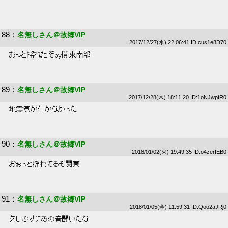
88
：
名無しさん＠故郷VIP
2017/12/27(水) 22:06:41 ID:cus1e8D70
 おっと揺れたぞby関東南部 
89
：
名無しさん＠故郷VIP
2017/12/28(木) 18:11:20 ID:1oNJwpfR0
 地震気が付かなかった 
90
：
名無しさん＠故郷VIP
2018/01/02(火) 19:49:35 ID:o4zerIEB0
 おぉっと揺れてるぞ関東 
91
：
名無しさん＠故郷VIP
2018/01/05(金) 11:59:31 ID:Qoo2aJRj0
 久しぶりにあの音聞いたな 