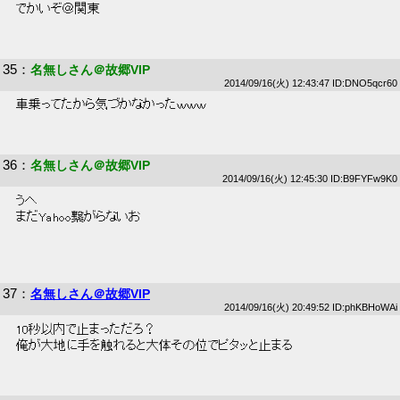
 でかいぞ＠関東 
35
：
名無しさん＠故郷VIP
2014/09/16(火) 12:43:47 ID:DNO5qcr60
 車乗ってたから気づかなかったｗｗｗ 
36
：
名無しさん＠故郷VIP
2014/09/16(火) 12:45:30 ID:B9FYFw9K0
 うへ 
 まだYahoo繋がらないお 
37
：
名無しさん＠故郷VIP
2014/09/16(火) 20:49:52 ID:phKBHoWAi
 10秒以内で止まっただろ？ 
 俺が大地に手を触れると大体その位でピタッと止まる 