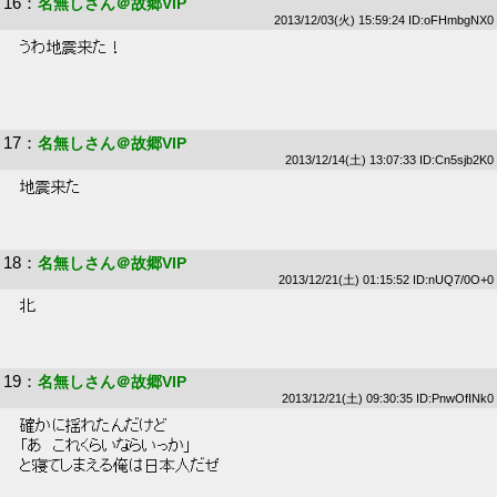
16
：
名無しさん＠故郷VIP
2013/12/03(火) 15:59:24 ID:oFHmbgNX0
 うわ地震来た！ 
17
：
名無しさん＠故郷VIP
2013/12/14(土) 13:07:33 ID:Cn5sjb2K0
 地震来た 
18
：
名無しさん＠故郷VIP
2013/12/21(土) 01:15:52 ID:nUQ7/0O+0
 北 
19
：
名無しさん＠故郷VIP
2013/12/21(土) 09:30:35 ID:PnwOfINk0
 確かに揺れたんだけど 
 「あ　これくらいならいっか」 
 と寝てしまえる俺は日本人だぜ 