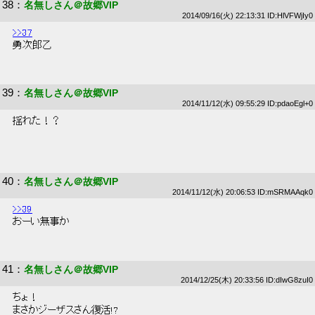
38
：
名無しさん＠故郷VIP
2014/09/16(火) 22:13:31 ID:HlVFWjIy0
>>37
 勇次郎乙 
39
：
名無しさん＠故郷VIP
2014/11/12(水) 09:55:29 ID:pdaoEgl+0
 揺れた！？ 
40
：
名無しさん＠故郷VIP
2014/11/12(水) 20:06:53 ID:mSRMAAqk0
>>39
 おーい無事か 
41
：
名無しさん＠故郷VIP
2014/12/25(木) 20:33:56 ID:dIwG8zuI0
 ちょ！ 
 まさかジーザスさん復活!? 