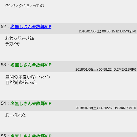
 ｸｲﾝｷﾝ ｸｲﾝｷﾝ っての 
92
：
名無しさん＠故郷VIP
2018/01/06(土) 00:55:15 ID:B85Ykj6x0
 おわっちょっちょ 
 デカイぞ 
93
：
名無しさん＠故郷VIP
2018/01/06(土) 00:58:22 ID:2MEX1SRP0
 昼間の余震かな(´･ω･`) 
 目が覚めちゃった 
94
：
名無しさん＠故郷VIP
2018/04/28(土) 14:20:26 ID:C3aRPO9T0
 おー揺れた 
95
：
名無しさん＠故郷VIP