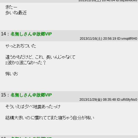
 きたー 
 多いね最近 
14
：
名無しさん＠故郷VIP
2013/11/16(土) 20:56:19 ID:vmqtifRH0
 やっとおちついた 
 違うかもだけど、これ、長いんじゃなくて 
 2波か３波こなかった？ 
 怖いお 
15
：
名無しさん＠故郷VIP
2013/11/29(金) 08:35:48 ID:uRiSfyNs0
 そういえば夕べ地震あったっけ 
 結構大きいのに慣れててまた寝ちゃう自分が怖い 