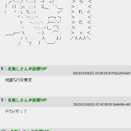
 　_r‐'::::::::/＾ヽ:::::::{ 　 -{ 　 o {　　　　 　 .＞　 ら 　 ＜ 
 「 　 { {　｛,ｎ　::::::::i 　 ユ＿　 ｀ヽ＿,　　 .＞　　　　 ＜ 
 !　　 ヾ 、L　う:::::::! 　 　 　 　 　 r‐′ 　.＞　 れ　 ＜ 
 　　　　ヾ丶｀ｰ'::::::ヽ　　　 rー┐'┐　 　 ＞　　　　 ＜ 
 　　　　　Y　 　ｰ､:::::::ヽ 　ﾉー-｀ｰ′　　 ＞ 　た　 ＜ 
 　　　　　 ヽ 　 　 ヽ::::::::ゝ{__, '⌒{　　　　.＞　 　 　 ＜ 
 ＿＿r―'´7、　　　 ヽ:::}　　　'⌒｀､　 　 .＞　　!!　 ＜ 
 　　 　 　 /　ｌ　　　　　人　　　 λﾉ　　　／∧∧∧＼ 
 　 　 　 ./　　｀７　　 「 　｀ー--′ 
8
：
名無しさん＠故郷VIP
2013/11/03(日) 14:28:24 ID:PQuJOx5s0
 地震なう＠東京 
9
：
名無しさん＠故郷VIP
2013/11/10(日) 07:42:08 ID:3mbrWz+60
 デカイぞ！？ 