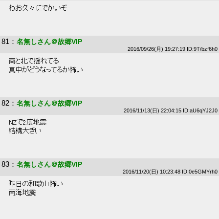
 わお久々にでかいぞ 
81
：
名無しさん＠故郷VIP
2016/09/26(月) 19:27:19 ID:9T/bzf6h0
 南と北で揺れてる 
 真中がどうなってるか怖い 
82
：
名無しさん＠故郷VIP
2016/11/13(日) 22:04:15 ID:aU6qYJ2J0
 NZで2度地震 
 結構大きい 
83
：
名無しさん＠故郷VIP
2016/11/20(日) 10:23:48 ID:0e5GMYrh0
 昨日の和歌山怖い 
 南海地震 