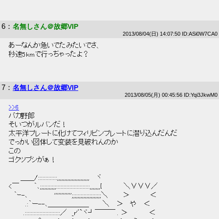
6
：
名無しさん＠故郷VIP
2013/08/04(日) 14:07:50 ID:ASi0W7CA0
 あーなんか急いでたみたいでさ、 
 秒速5kmで行っちゃったよ？ 
7
：
名無しさん＠故郷VIP
2013/08/05(月) 00:45:56 ID:Yqi3JkwM0
>>6
 バカ野郎 
 そいつがルパンだ！ 
 太平洋プレートに化けてフィリピンプレートに潜り込んだんだ 
 でっかい図体して変装を見破れんのか 
 この 
 ゴクツブシがぁ！ 
 　　 ＿＿/:::::::::::::,,,,,,,,,,,,,,,,,,,,,,　 ヾ 
 <￣　　　｀､;;;;;;;;;;;:::::::::::::::::::::::,,,,,,,{　　　　 ＼∨∨∨／ 
 　｀ｰ-､　　　　　 '''''''''''';;;;;;;;;;;;;;;;;;;;＼　　　＞　 　 　 ＜ 
 　　　 .:｀ー--､＿＿＿＿＿＿　 　 ＼　 ＞ 　や　 ＜ 
 　　　.::::::::::::::::::::::::／　_r'ﾞ`ヾ┘￣￣￣ . ＞　　　　 ＜ 