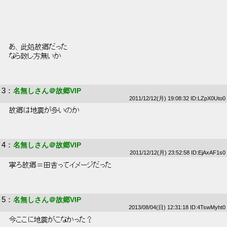
 あ、此処故郷だった 
 なら致し方無いか 
3
：
名無しさん＠故郷VIP
2011/12/12(月) 19:08:32 ID:LZpX0Uto0
 故郷は地震が多いのか 
4
：
名無しさん＠故郷VIP
2011/12/12(月) 23:52:58 ID:EjAxAF1s0
 寧ろ故郷＝田舎ってイメージだった 
5
：
名無しさん＠故郷VIP
2013/08/04(日) 12:31:18 ID:4TswMyht0
 今ここに地震がこなかった？ 