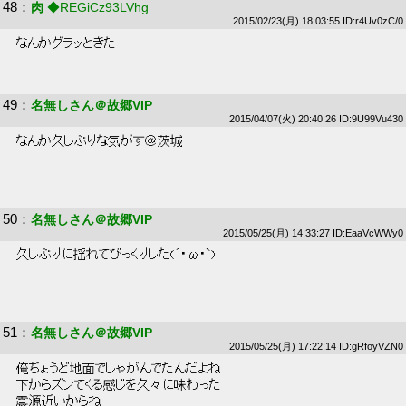
48
：
肉
◆REGiCz93LVhg
2015/02/23(月) 18:03:55 ID:r4Uv0zC/0
 なんかグラッときた 
49
：
名無しさん＠故郷VIP
2015/04/07(火) 20:40:26 ID:9U99Vu430
 なんか久しぶりな気がす＠茨城 
50
：
名無しさん＠故郷VIP
2015/05/25(月) 14:33:27 ID:EaaVcWWy0
 久しぶりに揺れてびっくりした(´･ω･`) 
51
：
名無しさん＠故郷VIP
2015/05/25(月) 17:22:14 ID:gRfoyVZN0
 俺ちょうど地面でしゃがんでたんだよね 
 下からズンてくる感じを久々に味わった 
 震源近いからね 