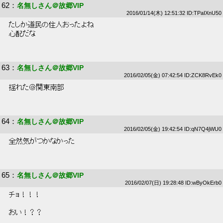
62
：
名無しさん＠故郷VIP
2016/01/14(木) 12:51:32 ID:TPaIXnU50
 たしか道民の住人おったよね 
 心配だな 
63
：
名無しさん＠故郷VIP
2016/02/05(金) 07:42:54 ID:ZCK8RvEk0
 揺れた＠関東南部 
64
：
名無しさん＠故郷VIP
2016/02/05(金) 19:42:54 ID:qN7Q4jWU0
 全然気がつかなかった 
65
：
名無しさん＠故郷VIP
2016/02/07(日) 19:28:48 ID:wByOkErb0
 チョ！！！ 
 おい！？？ 