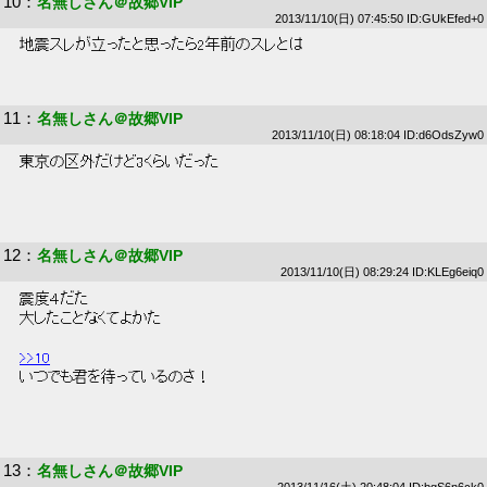
10
：
名無しさん＠故郷VIP
2013/11/10(日) 07:45:50 ID:GUkEfed+0
 地震スレが立ったと思ったら2年前のスレとは 
11
：
名無しさん＠故郷VIP
2013/11/10(日) 08:18:04 ID:d6OdsZyw0
 東京の区外だけど3くらいだった 
12
：
名無しさん＠故郷VIP
2013/11/10(日) 08:29:24 ID:KLEg6eiq0
 震度４だた 
 大したことなくてよかた 
>>10
 いつでも君を待っているのさ！ 
13
：
名無しさん＠故郷VIP
2013/11/16(土) 20:48:04 ID:bqS6n6ck0