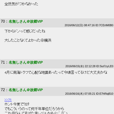
 全然気がつかなかった 
70
：
名無しさん＠故郷VIP
2016/06/12(日) 08:47:16 ID:7CErtM0B0
 下からドンって感じだったね 
 大したことなくてよかった＠横浜 
71
：
名無しさん＠故郷VIP
2016/06/15(水) 22:12:28 ID:Sut7zyLE0
 4月に南海トラフで心配な地震あったって今頃言ってるけど大丈夫かな 
72
：
名無しさん＠故郷VIP
2016/06/16(木) 07:05:21 ID:E7hRiqB10
>>71
 ホント今更でﾜﾛﾀ 
 でもこういうのって何千年単位だろうから 
 二か月なんてまばたきレベルかも（(；゜Д゜) 