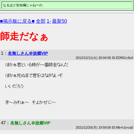
なるほど告知欄じゃねーの
■掲示板に戻る■
全部
1-
最新50
師走だなぁ
1
：
名無しさん＠故郷VIP
2012/12/11(火) 20:04:05 ID:EDf5Gc9s0
 ぼかぁ君といる時が一番師走なんだ 
 ぼかぁ死ぬまで君をはなさないぞ 
 いいだろう 
 き～みわぁ～　そよかぜに～ 
47
：
名無しさん＠故郷VIP
2021/12/20(月) 19:59:00 ID:Mb+Uzrcq0