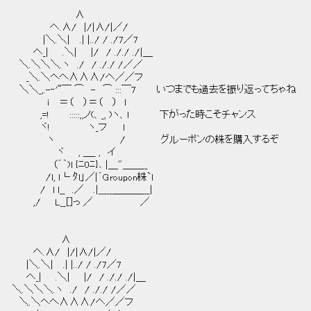
 　　　　　　　　　∧ 
 　　　　　 へ.∧/　|/|∧/|／/ 
 　　　　 |＼.＼|　 .| |../ / ./7／7 
 　　　へ_|　　.＼|　　|/　/ ././ ./|＿ 
 　＼.＼＼＼.ヽ　./　/ ././ /／／ 
 　　_＼.＼ヘヘΛΛΛ/へ／／フ 
 　＼＼_,.-‐'~￣ ⌒　-　⌒ :::￣7　　　いつまでも過去を振り返ってちゃね 
 　　　　　i　 ＝（ 　）＝（ 　）　l 
 　　　　,=!　 　 :::::,,ノ(、_, )ヽ、l 　　　　下がった時こそチャンス 
 　　　　ヾ!　 　　　　ヽ_フ　　 l 
 　　　　　ヽ　　　　　　　　　 /　　　　　グルーポンの株を購入するぞ 
 　　　　　　 ヾ　　, ＿_ ,　イ 
 　　　　 　 （´｀)l {ﾆ0ﾆ}､ |＿"＿＿__ 
 　　　 　 /l, l└ ﾀl」／|´Groupon株`l 
 　　　　/　l l__　.／　 .|_____＿＿＿___| 
 　　　,/　　L__[]っ ／　 　 　　　　／ 
 　　　　　　　∧ 
 　　　へ.∧/　|/|∧/|／/ 
 　　|＼.＼|　 .| |../ / ./7／7 
 　　へ_|　　.＼|　　|/　/ ././ ./|＿ 
 ＼.＼＼＼.ヽ　./　/ ././ /／／ 
 　＼.＼ヘヘΛΛΛ/へ／／フ　　　　　　　　　　　　　　　 