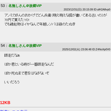
53
：
名無しさん＠故郷VIP
2023/12/31(日) 20:15:09 ID:ulH2A8vp0
 アンミカさんのおかげでどん兵衛（萌え萌えな狐が書いてある古いの）が 
 70円で買えたYO! 
 でも縁起物はイヤなんで年越しソバは緑のたぬき 
54
：
名無しさん＠故郷VIP
2025/12/02(火) 23:06:48 ID:Z4NoXp0V0
 師走だなぁ 
 ぼか君といる時が一番師走なんだ 
 ぼか死ぬまで君をはなさないぞ 
 いいだろう 
12KB