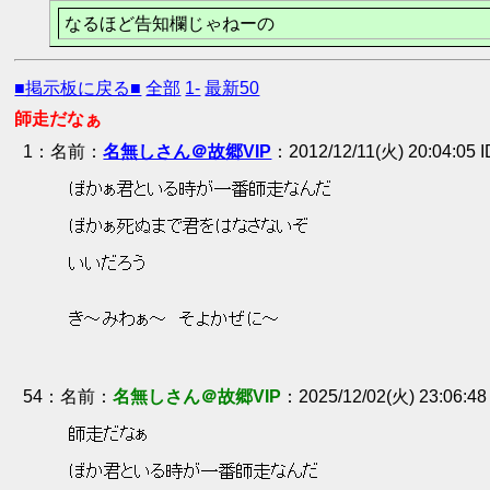
なるほど告知欄じゃねーの
■掲示板に戻る■
全部
1-
最新50
師走だなぁ
1
：
名無しさん＠故郷VIP
2012/12/11(火) 20:04:05 
 ぼかぁ君といる時が一番師走なんだ 
 ぼかぁ死ぬまで君をはなさないぞ 
 いいだろう 
 き～みわぁ～　そよかぜに～ 
54
：
名無しさん＠故郷VIP
2025/12/02(火) 23:06:4
 師走だなぁ 
 ぼか君といる時が一番師走なんだ 