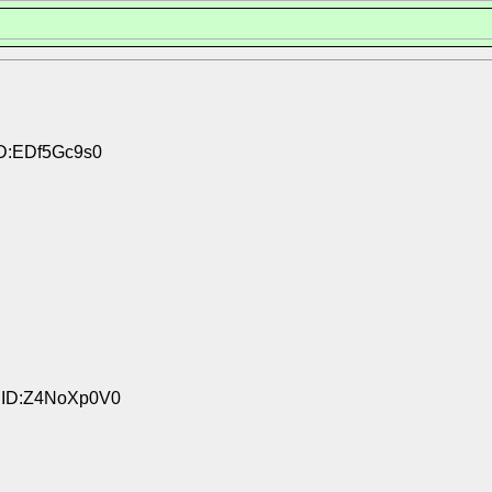
ID:EDf5Gc9s0
8 ID:Z4NoXp0V0