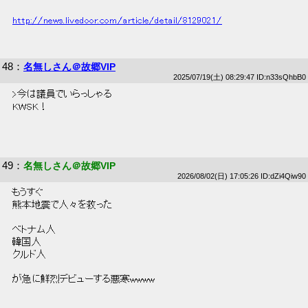
http://news.livedoor.com/article/detail/8129021/
48
：
名無しさん＠故郷VIP
2025/07/19(土) 08:29:47 ID:n33sQhbB0
 >今は議員でいらっしゃる 
 KWSK！ 
49
：
名無しさん＠故郷VIP
2026/08/02(日) 17:05:26 ID:dZi4Qiw90
 もうすぐ 
 熊本地震で人々を救った 
 ベトナム人 
 韓国人 
 クルド人 
 が急に鮮烈デビューする悪寒wwww 