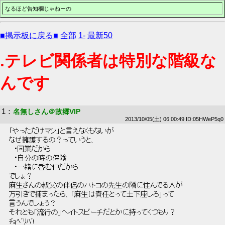
なるほど告知欄じゃねーの
■掲示板に戻る■
全部
1-
最新50
.テレビ関係者は特別な階級な
んです
1
：
名無しさん＠故郷VIP
2013/10/05(土) 06:00:49 ID:05HWeP5q0
 「やっただけマシ」と言えなくもないが 
 なぜ擁護するの？っていうと、 
 　・同業だから 
 　・自分の時の保険 
 　・一緒に呑む仲だから 
 でしょ？ 
 麻生さんの叔父の伴侶のハトコの先生の隣に住んでる人が 
 万引きで捕まったら、「麻生は責任とって土下座しろ」って 
 言うんでしょう？ 
 それとも「流行の」ヘイトスピーチだとかに持ってくつもり？ 
 ﾁｮﾍﾞﾘﾊﾞ! 