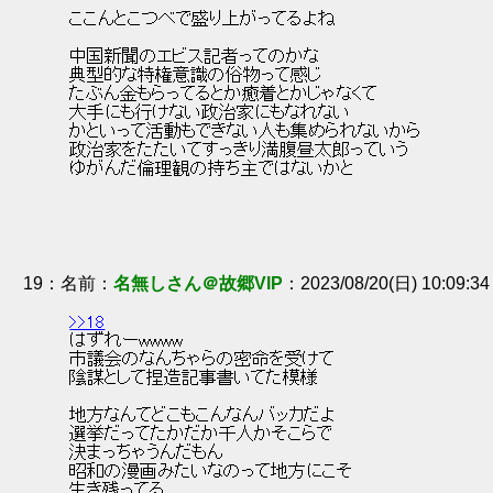
 ここんとこつべで盛り上がってるよね 
 中国新聞のエビス記者ってのかな 
 典型的な特権意識の俗物って感じ 
 たぶん金もらってるとか癒着とかじゃなくて 
 大手にも行けない政治家にもなれない 
 かといって活動もできない人も集められないから 
 政治家をたたいてすっきり満腹昼太郎っていう 
 ゆがんだ倫理観の持ち主ではないかと 
19
：
名無しさん＠故郷VIP
2023/08/20(日) 10:09:34
>>18
 はずれーwwww 
 市議会のなんちゃらの密命を受けて 
 陰謀として捏造記事書いてた模様 
 地方なんてどこもこんなんバッカだよ 
 選挙だってたかだか千人かそこらで 
 決まっちゃうんだもん 
 昭和の漫画みたいなのって地方にこそ 
 生き残ってる 