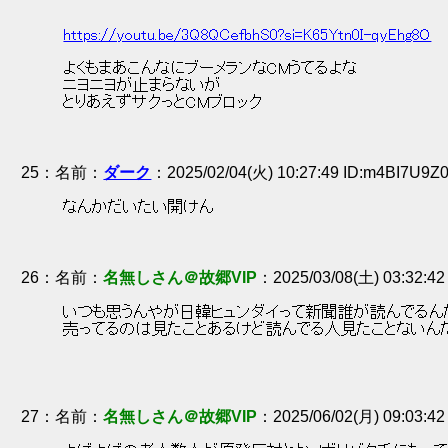
https://youtu.be/3Q8QCefbhS0?si=K65Ytn0I-qyEhg8O
 よくもまあこんなにブーメランなCMうてるよな 
 ニヨニヨが止まらないが 
 とりあえずサクっとCMブロック 
25
：
ダーク
2025/02/04(火) 10:27:49 ID:m4BI7U9Z
 なんかだいたい開けん 
26
：
名無しさん＠故郷VIP
2025/03/08(土) 03:32:42
 いつも思うんやが日韓ヒュンダイって新聞誰が読んでるん
 売ってるのは見たことあるけど読んでる人見たことないん
27
：
名無しさん＠故郷VIP
2025/06/02(月) 09:03:4