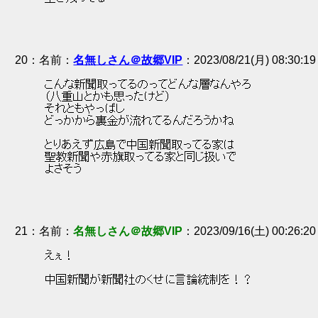
20
：
名無しさん＠故郷VIP
2023/08/21(月) 08:30:1
 こんな新聞取ってるのってどんな層なんやろ 
 （八重山とかも思ったけど） 
 それともやっぱし 
 どっかから裏金が流れてるんだろうかね 
 とりあえず広島で中国新聞取ってる家は 
 聖教新聞や赤旗取ってる家と同じ扱いで 
 よさそう 
21
：
名無しさん＠故郷VIP
2023/09/16(土) 00:26:20
 えぇ！ 
 中国新聞が新聞社のくせに言論統制を！？ 