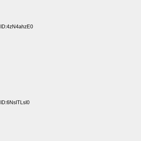
9 ID:4zN4ahzE0
 ID:6NsITLsI0