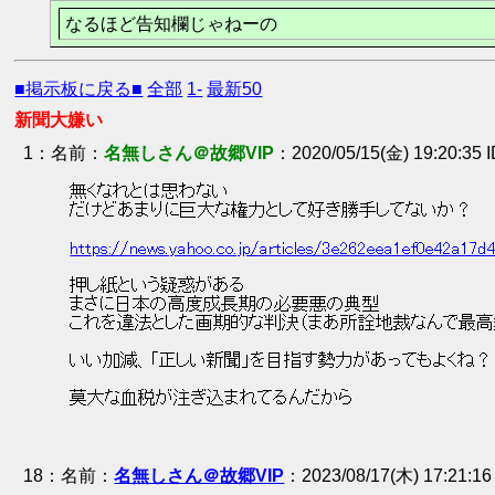
なるほど告知欄じゃねーの
■掲示板に戻る■
全部
1-
最新50
新聞大嫌い
1
：
名無しさん＠故郷VIP
2020/05/15(金) 19:20:35
 無くなれとは思わない 
 だけどあまりに巨大な権力として好き勝手してないか？ 
https://news.yahoo.co.jp/articles/3e262eea1ef0e42a17
 押し紙という疑惑がある 
 まさに日本の高度成長期の必要悪の典型 
 これを違法とした画期的な判決（まあ所詮地裁なんで最高
 いい加減、「正しい新聞」を目指す勢力があってもよくね？
 莫大な血税が注ぎ込まれてるんだから 
18
：
名無しさん＠故郷VIP
2023/08/17(木) 17:21:1