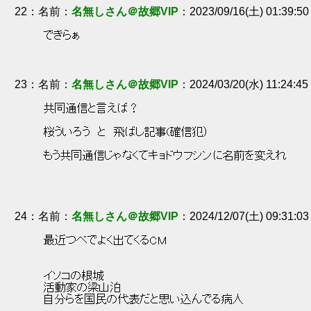
22
：
名無しさん＠故郷VIP
2023/09/16(土) 01:39:5
 できらぁ 
23
：
名無しさん＠故郷VIP
2024/03/20(水) 11:24:45
 共同通信と言えば？ 
 桜ういろう　と　飛ばし記事(確信犯） 
 もう共同通信じゃなくてキョドウフシンに名前を変えれ 
24
：
名無しさん＠故郷VIP
2024/12/07(土) 09:31:0
 最近つべでよく出てくるCM 
 イソコの根城 
 活動家の梁山泊 
 自分らを国民の代表だと思い込んでる病人 