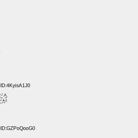
0
 ID:4KyisA1J0
だろ 
だが 
2 ID:GZPoQooG0