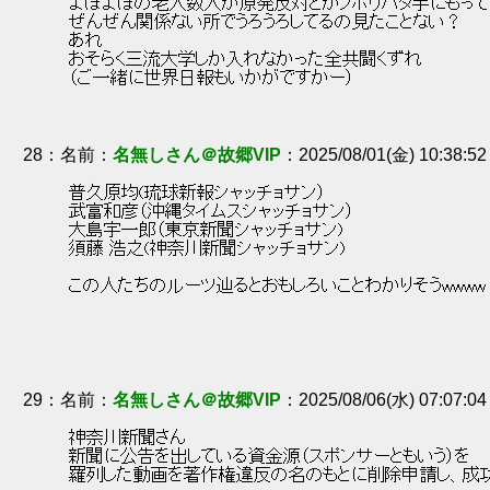
 よぼよぼの老人数人が原発反対とかノボリバタ手にもって
 ぜんぜん関係ない所でうろうろしてるの見たことない？ 
 あれ 
 おそらく三流大学しか入れなかった全共闘くずれ 
 （ご一緒に世界日報もいかがですかー） 
28
：
名無しさん＠故郷VIP
2025/08/01(金) 10:38:5
 普久原均(琉球新報シャッチョサン） 
 武富和彦（沖縄タイムスシャッチョサン） 
 大島宇一郎（東京新聞シャッチョサン) 
 須藤 浩之(神奈川新聞シャッチョサン) 
 この人たちのルーツ辿るとおもしろいことわかりそうwwww
29
：
名無しさん＠故郷VIP
2025/08/06(水) 07:07:0
 神奈川新聞さん 
 新聞に公告を出している資金源（スポンサーともいう）を 
 羅列した動画を著作権違反の名のもとに削除申請し、成