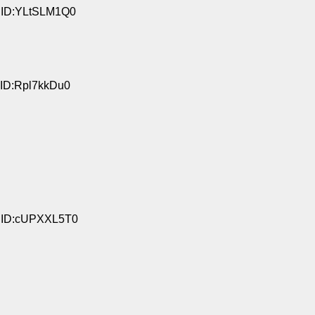
0 ID:YLtSLM1Q0
 ID:Rpl7kkDu0
3 ID:cUPXXL5T0