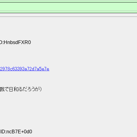
 ID:HnbsdFXR0
d42978c63393a72d7a5e7e
裁で日和るだろうが） 
 
6 ID:ncB7E+0d0