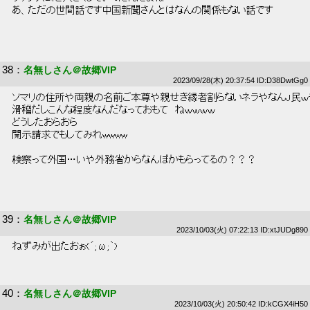
 あ、ただの世間話です中国新聞さんとはなんの関係もない話です 
38
：
名無しさん＠故郷VIP
2023/09/28(木) 20:37:54 ID:D38DwtGg0
 ソマリの住所や両親の名前ご本尊や親せき縁者割らないネラやなんJ民ｗ
 滑稽だしこんな程度なんだなっておもて　ねｗｗｗｗ 
 どうしたおらおら 
 開示請求でもしてみれwwww 
 検察って外国…いや外務省からなんぼかもらってるの？？？ 
39
：
名無しさん＠故郷VIP
2023/10/03(火) 07:22:13 ID:xtJUDg890
 ねずみが出たおぉ(´;ω;｀) 
40
：
名無しさん＠故郷VIP
2023/10/03(火) 20:50:42 ID:kCGX4iH50