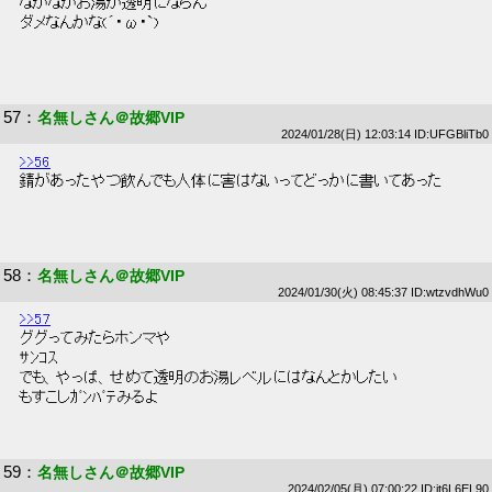
 なかなかお湯が透明にならん 
 ダメなんかな(´・ω・`) 
57
：
名無しさん＠故郷VIP
2024/01/28(日) 12:03:14 ID:UFGBliTb0
>>56
 錆があったやつ飲んでも人体に害はないってどっかに書いてあった 
58
：
名無しさん＠故郷VIP
2024/01/30(火) 08:45:37 ID:wtzvdhWu0
>>57
 ググってみたらホンマや 
 ｻﾝｺｽ 
 でも、やっぱ、せめて透明のお湯レベルにはなんとかしたい 
 もすこしｶﾞﾝﾊﾞﾃみるよ 
59
：
名無しさん＠故郷VIP
2024/02/05(月) 07:00:22 ID:jt6L6EL90