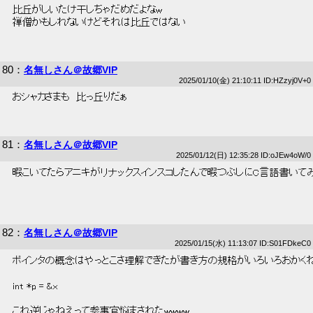
 比丘がしいたけ干しちゃだめだよなw 
 禅僧かもしれないけどそれは比丘ではない 
80
：
名無しさん＠故郷VIP
2025/01/10(金) 21:10:11 ID:HZzyj0V+0
 おシャカさまも　比っ丘りだぁ 
81
：
名無しさん＠故郷VIP
2025/01/12(日) 12:35:28 ID:oJEw4oW/0
 暇こいてたらアニキがリナックスインスコしたんで暇つぶしにC言語書いてみ
82
：
名無しさん＠故郷VIP
2025/01/15(水) 11:13:07 ID:S01FDkeC0
 ポインタの概念はやっとこさ理解できたが書き方の規格がいろいろおかくね
 int *p = &x 
 これ逆じゃねえって参事官悩まされたwwww 