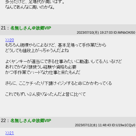
 多分だけど、足場代が高いはず。 
 なんであんなに高いのかな。 
21
：
名無しさん＠故郷VIP
2023/07/10(月) 19:27:03 ID:iWNbOKI50
>>20
 もちろん規模やらによるけど、基本足場って手作業だから 
 どうしても値段上がっちゃうんだよね 
 よくヤンキーが適当にできる仕事みたいに勘違いしてる人いるけど 
 あれでかなり頭使うし経験や資格も必要 
 かつ手作業でハードな力仕事と来たもんだ 
 さらに、ここケチったり下請けイジメすると命にかかわってくる 
 これでもずいぶん安くなったんだよ昔に比べて 
22
：
名無しさん＠故郷VIP
2023/07/12(水) 11:48:43 ID:U19w1CQy0
>>21