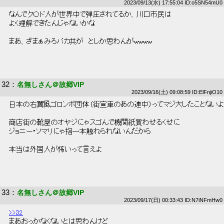
2023/09/13(水) 17:55:04 ID:o5SN54mU0
 なんでク〇ド人が世界中で弾圧されてるか、川口市民は 
 よく理解できたんじゃないかな 
 まあ、ざまぁみろバカ共が　としか思わんがwwww 
32
：
名無しさん＠故郷VIP
2023/09/16(土) 09:08:59 ID:ElFnjiO10
 日本の右翼風ゴロンボ団体（街宣車のあの連中）ってマジ大したことないよ
 商店街の靴屋のオヤジにゃスゴんで機関紙買わせるくせに 
 ジョニー・ソマリにゃ指一本触れられないんだから 
 本当は外国人が怖いって言えよ 
33
：
名無しさん＠故郷VIP
2023/09/17(日) 00:33:43 ID:N7iNFmHw0
>>32
 まあおっかなくないとは思わんけど 