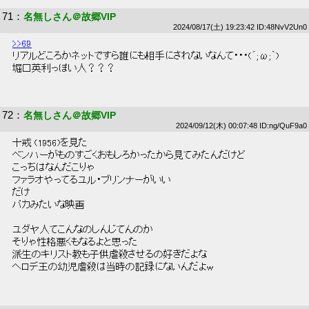
71
：
名無しさん＠故郷VIP
2024/08/17(土) 19:23:42 ID:48NvV2Un0
>>69
 リアルどころかネットですら誰にも相手にされないなんて・・・(´;ω;｀) 
 堀口英利っぽい人？？？ 
72
：
名無しさん＠故郷VIP
2024/09/12(木) 00:07:48 ID:ng/QuF9a0
 十戒 (1956)を見た 
 ベンハーがものすごくおもしろかったから見てみたんだけど 
 こっちはなんだこりゃ 
 ファラオやってるユル・ブリンナーがいい 
 だけ 
 バカみたいな映画 
 ユダヤ人てこんなのしんじてんのか 
 そりゃ性格悪くもなるよと思った 
 派生のキリスト教も子供虐殺させるの好きだよな 
 ヘロデ王の幼児虐殺は当時の記録にないんだよw 