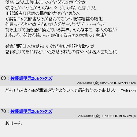
 落語にあんま興味ない人だと笑点の司会とか 
 骸骨とかハゲとかそんなイメージしかないと思うけど 
 正統派古典落語の民衆的大家だと思う人 
 （落語にゃ文部省やらが絡んでて今や既得権益の権化 
 何言ってるかわかんない老人をゲージツだデントーだって 
 持ち上げて箔を金に換えている業界。そんな中で、素人の客が 
 おもしろい泣ける怖いって評価する方面の大家って意味） 
 歌丸師匠は人情話もいいけど実は怪談が超ｵﾇﾇﾒ 
 話術だけであれほどゾっとさせられたのはやっぱ名人芸だとｵﾓ 
69
：
佐藤輝明元2chのクズ
2024/08/09(金) 08:26:38 ID:iwz2EFOZ0
 ども！なんか1chが糞過ぎたとようつべで晒されたので来ました！Twitter
70
：
佐藤輝明元2chのクズ
2024/08/09(金) 11:09:51 ID:hLa77mRj0
 あぽーん 