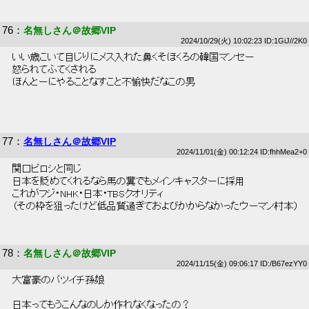
76
：
名無しさん＠故郷VIP
2024/10/29(火) 10:02:23 ID:1GiJ//2K0
 いい歳こいて目じりにメス入れた鼻くそほくろの韓国マンセー 
 怒られてふてくされる 
 ほんとーにやることなすこと不愉快だなこの男 
77
：
名無しさん＠故郷VIP
2024/11/01(金) 00:12:24 ID:fhhMea2+0
 関口ピロシと同じ 
 日本を貶めてくれるなら馬の糞でもメインキャスターに採用 
 これがフジ・NHK・日本・TBSクオリティ 
 （その枠を狙ったけど低品質過ぎておよびかからなかったウーマン村本） 
78
：
名無しさん＠故郷VIP
2024/11/15(金) 09:06:17 ID:/B67ezYY0
 大富豪のバツイチ孫娘 
 日本ってもうこんなのしか作れなくなったの？ 