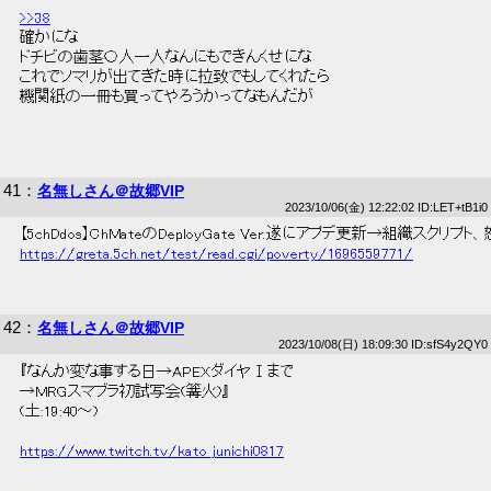
>>38
 確かにな 
 ドチビの歯茎〇人一人なんにもできんくせにな 
 これでソマリが出てきた時に拉致でもしてくれたら 
 機関紙の一冊も買ってやろうかってなもんだが 
41
：
名無しさん＠故郷VIP
2023/10/06(金) 12:22:02 ID:LET+tB1i0
 【5chDdos】ChMateのDeployGate Ver.遂にアプデ更新→組織スクリプト、
https://greta.5ch.net/test/read.cgi/poverty/1696559771/
42
：
名無しさん＠故郷VIP
2023/10/08(日) 18:09:30 ID:sfS4y2QY0
 『なんか変な事する日→APEXダイヤⅠまで 
 →MRGスマブラ初試写会(篝火)』 
 (土:19:40～) 
https://www.twitch.tv/kato_junichi0817