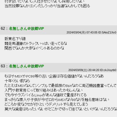
 付き合いたくないし入社させたくないし採用したくない 
 当然投票なんかゴメンだしうっかり当選なんかしても困る 
62
：
名無しさん＠故郷VIP
2024/03/04(月) 07:43:05 ID:SAtoZ1Xx0
 新東名下り線 
 競走馬運搬のトラックいっぱい走ってるな 
 関西でなんか大きなイベントあるのかな 
63
：
名無しさん＠故郷VIP
2024/03/09(土) 20:44:20 ID:ckJ/uytb0
 もはやMSXやPC98等の古い企画は存在価値がないんだろうなあ 
 十年くらい前なら 
 たとえばMSXなんてシンプルで最低限の8bitなのに周辺機器豊富ってんで
 入門や教育用にって取り組みはあったかもしんない 
 でも今やラズパイ＆Linuxがあんな値段で量産されてる 
 まっさらな素人や子供が今ゼロからMSXなり98なりを触る意味はない 
 どころか変なクセが付くというデメリットすら見えてしまう 
 莫大な資産はもったいないがどこかで切って捨てないといけないんだろうな