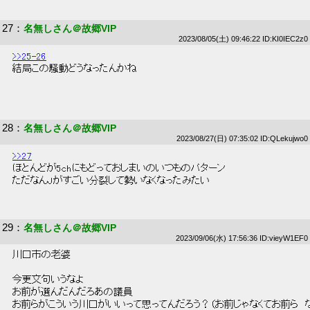
27
：
名無しさん＠故郷VIP
2023/08/05(土) 09:46:22 ID:KI0IEC2z0
>>25-26
 結局この騒動どうなったんかね 
28
：
名無しさん＠故郷VIP
2023/08/27(日) 07:35:02 ID:QLekujwo0
>>27
 ほとんどが5chにもどっておしまいのいつものパターン 
 ただなんJがすごい分裂して勢いなくなったみたい 
29
：
名無しさん＠故郷VIP
2023/09/06(水) 17:56:36 ID:vieyW1EF0
 川口市の老婆 
 今更文句いうなよ 
 お前が選んだんだろあの議員 
 お前らがこういう川口がいいって思ってんだろう？（お前じゃなくてお前ら　な