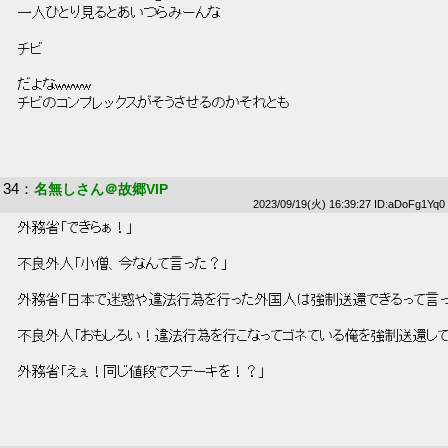
 一人ひとり見るとあいつらみーんな 
 チビ 
 だよなwwww 
 チビのコンプレックスがそうさせるのかそれとも 
34
：
名無しさん＠故郷VIP
2023/09/19(火) 16:39:27 ID:aDoFg1Yq0
 外務省「できらぁ！」 
 不良外人「小僧、今なんて言った？」 
 外務省「日本で迷惑や違法行為を行った外国人は強制送還できるって言っ
 不良外人「おもしろい！違法行為を行こなってゴネている俺を強制送還して
 外務省「えぇ！同じ値段でステーキを！？」 