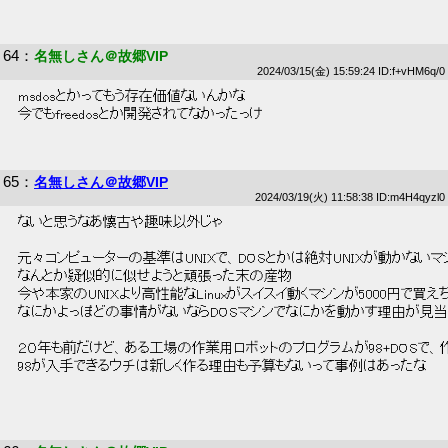
64
：
名無しさん＠故郷VIP
2024/03/15(金) 15:59:24 ID:f+vHM6q/0
 msdosとかってもう存在価値ないんかな 
 今でもfreedosとか開発されてなかったっけ 
65
：
名無しさん＠故郷VIP
2024/03/19(火) 11:58:38 ID:m4H4qyzl0
 ないと思うなあ懐古や趣味以外じゃ 
 元々コンピューターの基準はUNIXで、DOSとかは絶対UNIXが動かないマ
 なんとか疑似的に似せようと頑張った末の産物 
 今や本家のUNIXより高性能なLinuxがスイスイ動くマシンが5000円で買えち
 なにかよっぽどの事情がないならDOSマシンでなにかを動かす理由が見当
 ２０年も前だけど、ある工場の作業用ロボットのプログラムが98+DOSで
 98が入手できるウチは新しく作る理由も予算もないって事例はあったな 