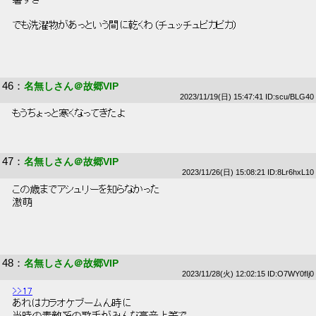
 暑すぎ 
 でも洗濯物があっという間に乾くわ（チュッチュピカピカ） 
46
：
名無しさん＠故郷VIP
2023/11/19(日) 15:47:41 ID:scu/BLG40
 もうちょっと寒くなってきたよ 
47
：
名無しさん＠故郷VIP
2023/11/26(日) 15:08:21 ID:8Lr6hxL10
 この歳までアシュリーを知らなかった 
 激萌 
48
：
名無しさん＠故郷VIP
2023/11/28(火) 12:02:15 ID:O7WY0fIj0
>>17
 あれはカラオケブームん時に 