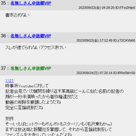
35
：
名無しさん＠故郷VIP
2023/09/22(金) 04:28:20 ID:FFst2Hje0
 書き込めない 
36
：
名無しさん＠故郷VIP
2023/09/22(金) 17:12:49 ID:z72CKVb60
 スレが建てられないアクセスきけい 
37
：
名無しさん＠故郷VIP
2023/09/24(日) 07:20:14 ID:iRRe5W+50
>>21
 時事系Youtubeに対して 
 記者会見でバカ質問を繰り返す某高級ビールに似た名前の記者の 
 顔が一秒未満映ったから著作権違反だと 
 動画の削除を要請したようだね 
 完全に言論統制だね 
 別件 
 そーいえばヒットラーもポルポトもスターリンも（毛沢東もかｗ） 
 まずは放送局と新聞社を掌握して、それから言論統制をして 
 ファシズムを大きくしていったんだよね 