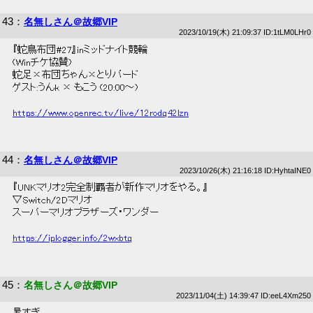
43
：
名無しさん＠故郷VIP
2023/10/19(木) 21:09:37 ID:1tLM0LHr0
 『蛇鳥布団#27』inミッドナイト競輪 
 (Winチケ協賛) 
 蛇足×布団ちゃん×とりバード 
 ゲスト:うんk × もこう (20:00～) 
https://www.openrec.tv/live/12rodq42lzn
44
：
名無しさん＠故郷VIP
2023/10/26(木) 21:16:18 ID:HyhtaINE0
 『UNKマリオ2完全制覇者が新作マリオをやる。』 
 ▽Switch/2Dマリオ 
 スーパーマリオブラザーズ・ワンダー 
https://iplogger.info/2wxbtq
45
：
名無しさん＠故郷VIP
2023/11/04(土) 14:39:47 ID:eeL4Xm250