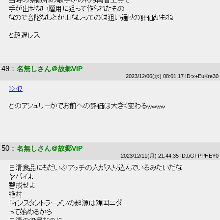
 当時の素敵系の歌手がみんな高音上等で 
 手が出せない層用に狙って作られたもの 
 なので音階なしとか山なしってのは狙い通りの評価かもね 
 と超遅レス 
49
：
名無しさん＠故郷VIP
2023/12/06(水) 08:01:17 ID:x+EuKre30
>>47
 どのアシュリーかでお前への評価は大きく変わるwwww 
50
：
名無しさん＠故郷VIP
2023/12/11(月) 21:44:35 ID:bGFPPHEY0
 日清食品にもだいぶアッチの人が入り込んでいるみたいだな 
 ヤバイよ 
 警戒せよ 
 絶対 
 「インスタントラーメンの起源は韓国ニダ」 
 って始めるから 