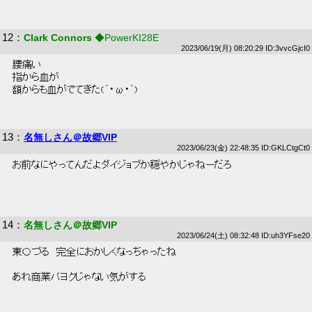
12
：
Clark Connors
◆PowerKI28E
2023/06/19(月) 08:20:29 ID:3vvcGjcI0
 腰痛い 
 指から血が 
 額からも血がでてきた(´・ω・｀) 
13
：
名無しさん＠故郷VIP
2023/06/23(金) 22:48:35 ID:GKLCtgCt0
 お前なにやってんだよダイジョブか穏やかじゃねーだろ 
14
：
名無しさん＠故郷VIP
2023/06/24(土) 08:32:48 ID:uh3YFse20
 東〇づる　完全におかしくなっちゃったね 
 あれ商業パヨクじゃない気がする 