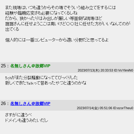
 また現場はいつも違うからその場でそういう組み立てをするには 
 経験や臨機応変さも必要になってくるしね 
 だから、狭かったりはみ出しが厳しい等面倒な現場ほど 
 誰誰さんに任せようここは高いけど〇〇社に任せた方がいいなんてのが 
 出てくる 
 個人的には一番コンピューターから遠い分野だと思ってるよ 
25
：
名無しさん＠故郷VIP
2023/07/13(木) 20:33:53 ID:VsYIimiN0
 5chがまた分裂騒動になっててびっくりした 
 新しくできたTalkって昔あったやつと違うのかな 
26
：
名無しさん＠故郷VIP
2023/07/14(金) 05:51:06 ID:ezorTheu0
 さすがに違うべ 
 ドメインも違うみたいだし 