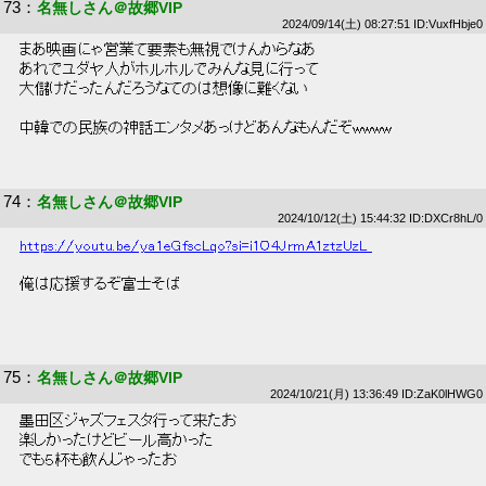
73
：
名無しさん＠故郷VIP
2024/09/14(土) 08:27:51 ID:VuxfHbje0
 まあ映画にゃ営業て要素も無視でけんからなあ 
 あれでユダヤ人がホルホルでみんな見に行って 
 大儲けだったんだろうなてのは想像に難くない 
 中韓での民族の神話エンタメあっけどあんなもんだぞwwww 
74
：
名無しさん＠故郷VIP
2024/10/12(土) 15:44:32 ID:DXCr8hL/0
https://youtu.be/ya1eGfscLqo?si=i1O4JrmA1ztzUzL_
 俺は応援するぞ富士そば 
75
：
名無しさん＠故郷VIP
2024/10/21(月) 13:36:49 ID:ZaK0lHWG0
 墨田区ジャズフェスタ行って来たお 
 楽しかったけどビール高かった 
 でも５杯も飲んじゃったお 