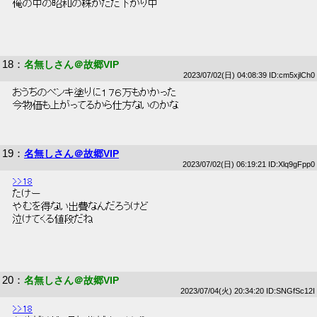
 俺の中の昭和の株がだだ下がり中 
18
：
名無しさん＠故郷VIP
2023/07/02(日) 04:08:39 ID:cm5xjlCh0
 おうちのペンキ塗りに１７６万もかかった 
 今物価も上がってるから仕方ないのかな 
19
：
名無しさん＠故郷VIP
2023/07/02(日) 06:19:21 ID:Xlq9gFpp0
>>18
 たけー 
 やむを得ない出費なんだろうけど 
 泣けてくる値段だね 
20
：
名無しさん＠故郷VIP
2023/07/04(火) 20:34:20 ID:SNGfSc12I
>>18