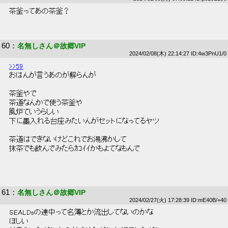
 茶釜ってあの茶釜？ 
60
：
名無しさん＠故郷VIP
2024/02/08(木) 22:14:27 ID:4w3PnU1/0
>>59
 おはんが言うあのが解らんが 
 茶釜やで 
 茶道なんかで使う茶釜や 
 風炉ていうらしい 
 下に墨入れる台座みたいんがセットになってるヤツ 
 茶道はできないけどこれでお湯沸かして 
 抹茶でも飲んでみたらｶｺｲｲかもよてなもんで 
61
：
名無しさん＠故郷VIP
2024/02/27(火) 17:28:39 ID:mE40B/+40
 SEALDsの連中って名簿とか流出してないのかな 
 ほしい 