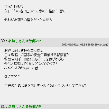
 甘ったれるな 
 クルド人の追い出されて惨めに路頭に迷え 
 それがお前らの望みだったんだろ 
30
：
名無しさん＠故郷VIP
2023/09/09(土) 06:58:58 ID:39Np4zsg0
 激務に耐え誹謗を乗り越え 
 日々勤務して国家の安全に貢献する警察官と、 
 警察官相手に凶器（カッター）を振りかざし 
 ﾀﾋねと威嚇してくるような人間のクズと 
 さあどっちが大事って話 
 なに平等？ 
 平等のために命を落とすくらいならレイシストとして生きるわ 
31
：
名無しさん＠故郷VIP