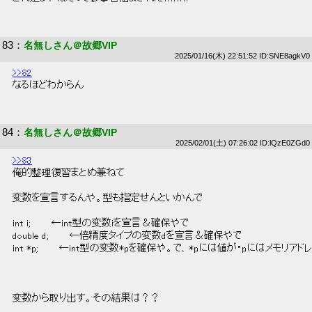
83
：
名無しさん＠故郷VIP
2025/01/16(木) 22:51:52 ID:SNE8agkV0
>>82
 なるほどわからん 
84
：
名無しさん＠故郷VIP
2025/02/01(土) 07:26:02 ID:lQzE0ZGd0
>>83
 俺的整理復習まとめ兼ねて 
 変数を宣言するんや。型も指定せんといかんで 
 int i;　　　←int型の変数iを宣言＆確保やで 
 double d;　　　←倍精度タイプの変数dを宣言＆確保やで 
 int *p;　　　←int型の変数*pを確保や。で、*pには値が・pにはメモリア
 変数から取り出す。その結果は？？ 