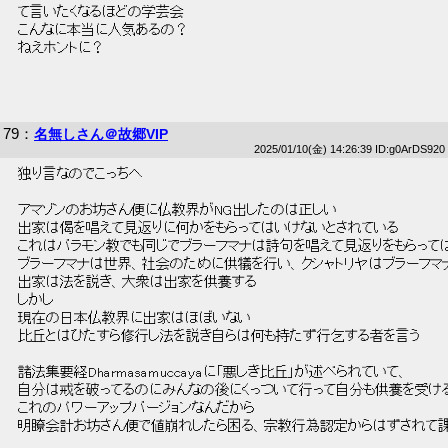
 て言いたくなるほどの学芸会 
 こんなに本当に人気あるの？ 
 ねえホントに？ 
79
：
名無しさん＠故郷VIP
2025/01/10(金) 14:26:39 ID:g0ArDS920
 独り言なのでこっちへ 
 アマゾンのお坊さん便に仏教界がNG出したのは正しい 
 出家は偈を唱えて見返りに何かをもらってはいけないとされている 
 これはバラモン教でも同じでブラーフマナは詩句を唱えて見返りをもらっては
 ブラーフマナは世界、社会のために供犠を行い、クシャトリヤはブラーフマ
 出家は法を説き、大衆は出家を供養する 
 しかし 
 現在の日本仏教界に出家はほぼいない 
 比丘とはひたすら修行し法を説き自らは何も持たず行乞する者を言う 
 諸法集要経Dharmasamuccayaに「悪しき比丘」が述べられていて、 
 自分は戒を破ってるのにみんなの後にくっついて行って自分も供養を受ける
 これのパワーアップバージョンなんだから 
 明瞭会計お坊さん便で値崩れしたら困る、宗教行為認定からはずされて課