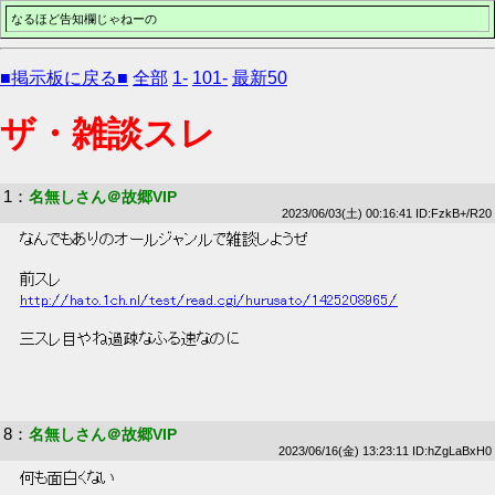
なるほど告知欄じゃねーの
■掲示板に戻る■
全部
1-
101-
最新50
ザ・雑談スレ
1
：
名無しさん＠故郷VIP
2023/06/03(土) 00:16:41 ID:FzkB+/R20
 なんでもありのオールジャンルで雑談しようぜ 
 前スレ 
http://hato.1ch.nl/test/read.cgi/hurusato/1425208965/
 三スレ目やね過疎なふる速なのに 
8
：
名無しさん＠故郷VIP
2023/06/16(金) 13:23:11 ID:hZgLaBxH0
 何も面白くない 