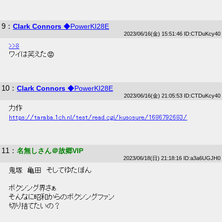
9
：
Clark Connors
◆PowerKI28E
2023/06/16(金) 15:51:46 ID:CTDuKcy40
>>8
 ワイは笑えた😡 
10
：
Clark Connors
◆PowerKI28E
2023/06/16(金) 21:05:53 ID:CTDuKcy40
 力作 
https://taraba.1ch.nl/test/read.cgi/kusosure/1686792683/
11
：
名無しさん＠故郷VIP
2023/06/18(日) 21:18:16 ID:a3a6UGJH0
 鬼塚　亀田　そしてゆたぼん 
 ボクシング界さぁ 
 そんなに昭和からのボクシングファン 
 切り捨てたいの？ 