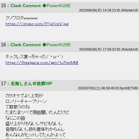
15
：
Clark Connors
◆PowerKI28E
2023/06/26(月) 14:18:13 ID:JKAzbk/U0
 クソワロタwwwww 
https://i.imgur.com/P1gXcsV.jpg
16
：
Clark Connors
◆PowerKI28E
2023/06/26(月) 17:59:23 ID:JKAzbk/U0
 ネックレス買っちゃった(´・ω・｀) 
https://firealpaca.com/get/tuTwnMh9
17
：
名無しさん＠故郷VIP
2023/07/01(土) 06:59:49 ID:0ym5E7V80
 カラオケでよく上司が 
 ロンリーチャープリーン 
 て歌歌うのね 
 たまたまツベで原曲聞いたんだけど 
 なにこの曲 
 盛り上がりもないしサビもないし 
 音階もないし詩も意味わからんし 
 あんなんがヒットしてたんかよって 