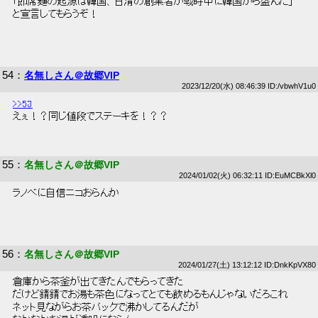
 「即席麺の起源は韓国、日清の創業者が戦時中に韓国から盗んだ」 
 と宣言してもらうぞ！ 
54
：
名無しさん＠故郷VIP
2023/12/20(水) 08:46:39 ID:/vbwhV1u0
>>53
 えぇ！？同じ値段でステーキを！？？ 
55
：
名無しさん＠故郷VIP
2024/01/02(火) 06:32:11 ID:EuMCBkXl0
 ラノベに自信ニコおらんか 
56
：
名無しさん＠故郷VIP
2024/01/27(土) 13:12:12 ID:DnkKpVX80
 倉庫から茶釜が出てきたんでもらってきた 
 だけど錆錆でお湯も茶色になってとても飲めるもんじゃないだろこれ 
 ネット見ながらお茶パックで沸かしてるんだが 