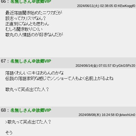
66
：
名無しさん＠故郷VIP
2024/06/11(火) 02:38:05 ID:KEwKoggf0
 最近落語聞き始めたニワカだが 
 談志ってカリスマなん？ 
 正直別になんとも思わん 
 むしろ聞き取りにくい 
 歌丸の人情話のが好きなんだが 
67
：
名無しさん＠故郷VIP
2024/06/14(金) 07:01:57 ID:yGkG5Pz20
 落語くわしいニキはおらんのかな 
 伝説の落語家的な感じでシンショーて人もよく名前上がるよね 
 歌丸って笑点出てた人？ 
68
：
名無しさん＠故郷VIP
2024/08/08(木) 16:24:58 ID:jb/wxhUn0
 >歌丸って笑点出てた人？ 
 そう 