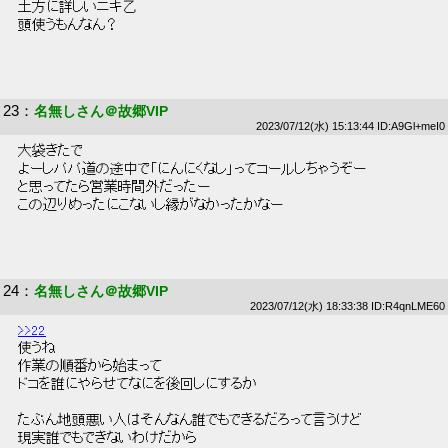
 土方に詳しいニキ乙 
 頭使うもんなん？ 
23
：
名無しさん＠故郷VIP
2023/07/12(水) 15:13:44 ID:A9Gl+meI0
 大袋きたで 
 よーしパパ道の途中で「にんにくなし」ってコールしちゃうぞー 
 と思ってたら営業時間外だったー 
 この辺りめったにこないし縁がなかったかなー 
24
：
名無しさん＠故郷VIP
2023/07/12(水) 18:33:38 ID:R4qnLME60
>>22
 使うね 
 作業の順番から始まって 
 ドコを誰にやらせてなにを後回しにするか 
 たぶん地頭悪い人はそんなん誰でもできるだろって言うけど 
 現実誰でもできないわけだから 