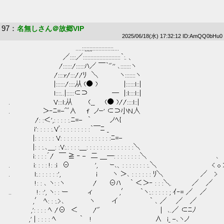
97
：
名無しさん＠故郷VIP
2025/06/18(水) 17:32:12 ID:AmQQ0bHu0
 　　　　　　　　　　　　　 ....::;;;;;::::::::::::::.... 
 　　　　　　　　　 　 ／::::／:::::::::::::::::::::::::｀:. 、 
 　　　　　　　　　　/::::::/::::::ﾊ／ ￣｀"'' ､:::::::ヽ 
 　　　 　 　 　 　 /::::r/::://ﾘ　＼　 　 　 ヽ:::::::ヽ 
 　　　　　　　　　|::::::/::::从 (● )　 　 　 　|::::::l::| 
 　　　　　　　　　l::::..|:::::⊂⊃　　　 　 ―　|:l::::l::| 
 .　　　　 　 　 　 V:::l:从 　 　 (__　　(● )//::::l::| 
 .　　　　　　 ＞‐ﾆ=-^ﾞ∧　　f　ノｰ' ⊂⊃小Ｎ人 
 　　 　 　 /: :＜',: : : : :.ﾆ=-　｀　　 　 ノﾍ{ 
 　　　　　i': : : : :.Vﾞ: : : : : : : : :｀￣ﾆ _ 
 　　　 　 |: : : : : : V: : : : : : : : : : : : : : :ﾆ=- 
 　　　 　 |: : :.､＿: :V:.: : : :＿: : : : : : : : : : : : : :＼ 
 　　　 　 i: : : :´/　￣ ≧ ‐ -　二 ＿─: : : : : : : :＼　　　　　　　　　　　　 　 ､ 
 . 　 　 　 i: : : : !: :i　Θ　　　　　',　　 ｰ､、: : : : : : : :.＼　　　　　　　　　　　< o 
 .　　　 　 l:.: : : : : :',　 　 　 　 　 i　　　ヽ ＞､ : : : : : : ﾘ＼　　　　　　　 ／　 > 
 　　 　 　 !: : ､ ヽ: :ヽ　 　 　 　 /　 　Θﾊ 　 ｀ ＜＞‐ : : :＼.　　　　／　 ／ 
 ..　　　　　!: :', ヽ: : ー　　　　ィ　　　 　　,′　　 ｀ヽ:.: : : : : ; ｲ‐= ／　 ／ 
 　　　 　 ,′ ﾍ: : :.>､　　　　　ヽ　　　 イ　　　　　　 ｀ ､ ／ 　 ／　 ／ 
 　　　　 ,': : : : ﾍ /Θ　＜　　　/"　　　　　　　　　　　　|　､.／ ⊂ﾆﾉ 
 　　　　,' | : : : : ﾍ 　 　 　 ｀　 !　　　　　　　　 　 　 　 ∧　i_ -､ヽノ 