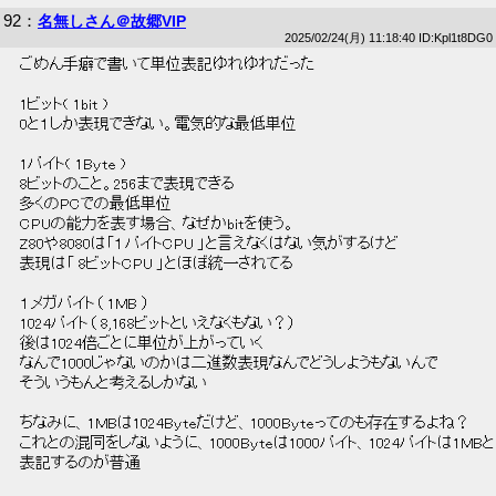
92
：
名無しさん＠故郷VIP
2025/02/24(月) 11:18:40 ID:Kpl1t8DG0
 ごめん手癖で書いて単位表記ゆれゆれだった 
 1ビット( 1bit ) 
 0と１しか表現できない。電気的な最低単位 
 1バイト( 1Byte ) 
 8ビットのこと。256まで表現できる 
 多くのPCでの最低単位 
 CPUの能力を表す場合、なぜかbitを使う。 
 Z80や8080は「１バイトCPU 」と言えなくはない気がするけど 
 表現は「 8ビットCPU 」とほぼ統一されてる 
 １メガバイト（ 1MB ） 
 1024バイト（ 8,168ビットといえなくもない？） 
 後は1024倍ごとに単位が上がっていく 
 なんで1000じゃないのかは二進数表現なんでどうしようもないんで 
 そういうもんと考えるしかない 
 ちなみに、1MBは1024Byteだけど、1000Byteってのも存在するよね？ 
 これとの混同をしないように、1000Byteは1000バイト、1024バイトは1MBと
 表記するのが普通 