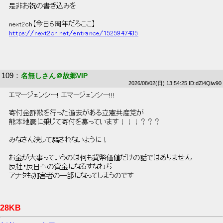
 是非お祝の書き込みを 
 next2ch【今日５周年だろここ】 
https://next2ch.net/entrance/1525947435
109
：
名無しさん＠故郷VIP
2026/08/02(日) 13:54:25 ID:dZi4Qiw90
 エマージェンシー! エマージェンシー!!! 
 寄付金詐欺を行った過去がある立憲共産党が 
 熊本地震に乗じて寄付を募っています！！！？？？ 
 みなさん決して騙されないように！ 
 お金が大事っていうのは何も貨幣価値だけの話ではありません 
 反社・反日への資金になるすなわち 
 アナタも加害者の一部になってしまうのです 
28KB