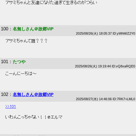
 アサミちゃんと友達になりた過ぎて生きるのがつらい 
100
：
名無しさん＠故郷VIP
2025/08/26(火) 18:05:37 ID:yWhM/Z2Y0
 アサミちゃんて誰？？？ 
101
：
たつや
2025/08/26(火) 19:19:44 ID:vQ8xaRQE0
 こーんにーちは～ 
102
：
名無しさん＠故郷VIP
2025/08/27(水) 14:46:06 ID:7RK7+LML0
>>101
 いわんこっちゃない！！@エルマ 