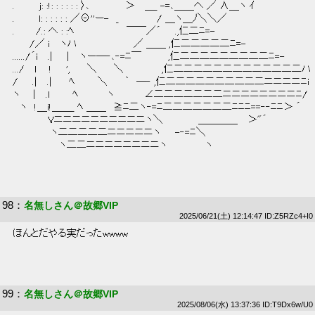
 .　　　 j: :!: : : : : : 〉､　　　　　＞　 ＿_ -=､＿＿へ ／ ∧＿ヽ ｲ 
 .　　　 l: : : : : : ／Θ''ー-　_　　　　　 / ＿ヽ＿ﾉ＼＼／ 
 .　　　/.: へ : :ﾍ　　　　　　　 ￣￣／´　　.,仁二ﾆ=- 
 　　 /／ i　 ヽハ　　 　 　 　 　 ／ ＿＿ ,仁二二二二二ﾆ=- 
 ....../´i　 .|　　|　 ヽー─‐､‐=ﾆ￣　　 　 ,仁二二二二二二二二二ﾆ=- 
 .../　 l 　 !　　',　　 ＼　　 ＼　　　　　 ,仁二二二二二二二二二二二二二ハ 
 /　　.|　 .|　　 ﾍ 　 　 ＼　　 ｀　─‐ ,仁二二二二二二二二二二ニニニニﾆi 
 ヽ 　 |　 .l 　 　 ﾍ　　　　ヽ　 　 　 ∠二二二二二二二ニニニニニニニニﾆ/ 
 　ヽ　!＿i!＿＿_ ﾍ ＿＿　≧ﾆ二ヽ‐=ﾆ二二二二二二二ﾆﾆﾆ==‐‐ﾆﾆ＞ ´ 
 　　　　　Vニニニニニニニニニニヽ＼　　　　　＿＿＿＿　 ＞"´ 
 　　　　　 ヽ二二二二二ニニニニニヽ　　-‐=ﾆ＼ 
 　　 　 　 　 ヽ二二ニニニニニニニニヽ　　　　　 ヽ 
98
：
名無しさん＠故郷VIP
2025/06/21(土) 12:14:47 ID:Z5RZc4+I0
 ほんとだやる実だったwwww 
99
：
名無しさん＠故郷VIP
2025/08/06(水) 13:37:36 ID:T9Dx6w/U0