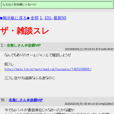
なるほど告知欄じゃねーの
■掲示板に戻る■
全部
1-
101-
最新50
ザ・雑談スレ
1
：
名無しさん＠故郷VIP
2023/06/03(土) 00:16:41 ID:FzkB+/R20
 なんでもありのオールジャンルで雑談しようぜ 
 前スレ 
http://hato.1ch.nl/test/read.cgi/hurusato/1425208965/
 三スレ目やね過疎なふる速なのに 
91
：
名無しさん＠故郷VIP
2025/02/24(月) 00:40:14 ID:xHqOjJBs0
 今でも8バイトが最低単位じゃなかったかな確か 