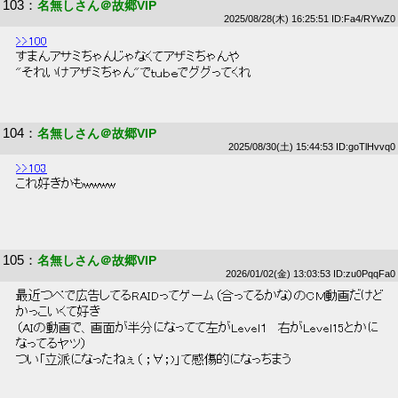
103
：
名無しさん＠故郷VIP
2025/08/28(木) 16:25:51 ID:Fa4/RYwZ0
>>100
 すまんアサミちゃんじゃなくてアザミちゃんや 
 "それいけアザミちゃん"でｔｕｂｅでググってくれ 
104
：
名無しさん＠故郷VIP
2025/08/30(土) 15:44:53 ID:goTlHvvq0
>>103
 これ好きかもwwww 
105
：
名無しさん＠故郷VIP
2026/01/02(金) 13:03:53 ID:zu0PqqFa0
 最近つべで広告してるRAIDってゲーム（合ってるかな）のCM動画だけど 
 かっこいくて好き 
 （AIの動画で、画面が半分になってて左がLevel１　右がLevel15とかに 
 なってるヤツ） 
 つい「立派になったねぇ（ ；∀；)」て感傷的になっちまう 