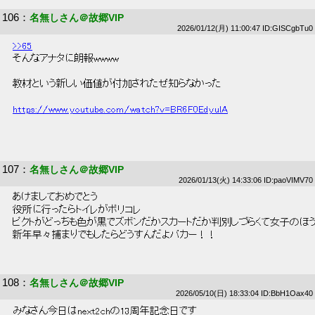
106
：
名無しさん＠故郷VIP
2026/01/12(月) 11:00:47 ID:GISCgbTu0
>>65
 そんなアナタに朗報wwww 
 教材という新しい価値が付加されたぜ知らなかった 
https://www.youtube.com/watch?v=BR6F0EdyulA
107
：
名無しさん＠故郷VIP
2026/01/13(火) 14:33:06 ID:paoVIMV70
 あけましておめでとう 
 役所に行ったらトイレがポリコレ 
 ピクトがどっちも色が黒でズボンだかスカートだか判別しづらくて女子のほう
 新年早々捕まりでもしたらどうすんだよバカー！！ 
108
：
名無しさん＠故郷VIP
2026/05/10(日) 18:33:04 ID:BbH1Oax40
 みなさん今日はnext2chの13周年記念日です 