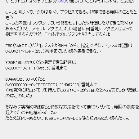
 （１ビットとかはあるけど多分
>>90
が聞きたいことはそれじゃないと妄想） 
 CPUと同じっていうのは多分、アクセスできるor指定できる範囲のことだと 
 思う 
 CPUの内部はレジスタっていう値をセットしたり計算したりできる部分が 
 あるんだけど、メモリにアクセスしたい場合に何番地にアクセスせよって 
 指定をするんだけど、これもそのレジスタが担当してるんよ 
 Z80（8bitCPU）だとレジスタが8bitだから、指定できるアドレスの範囲は 
 0x00(０）～0xFF（256）番地までしか読み書きできない 
 8086(16bitCPU）だと指定できる範囲は 
 0x0000～0xFFFF(65535）番地まで 
 80486(32bitCPU）だと 
 0x00000000～0xFFFFFFFF（4294967295）番地まで 
 （物理的に沢山メモリを積んでもOSやCPUが32bitだと4GBまでしか認識し
 のはこのため） 
 ちなみに実際の機械だと特殊な方法を使って無理やりメモリ範囲の制限を
 超えてたのも結構あったよｗ 
 たとえばPC-98とか。16bitCPU+MS-DOSなのに8MBとか読めたりｗ 