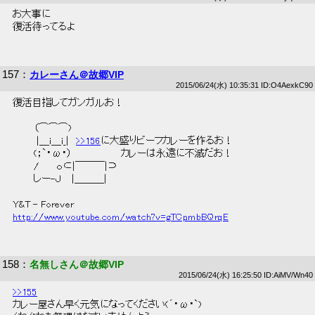
 お大事に 
 復活待ってるよ 
157
：
カレーさん＠故郷VIP
2015/06/24(水) 10:35:31 ID:O4AexkC90
 復活目指してガンガルお！ 
 　　　（⌒⌒⌒)　　　 
 　　　 |＿i＿i_|　
>>156
に大盛りビーフカレーを作るお！ 
 　　　(；`・ω・）　　　　　　　カレーは永遠に不滅だお！ 
 　　　/　　 ｏ⊂|￣￣￣|⊃　 
 　　　しー-Ｊ　 |＿＿＿| 
 Y&T - Forever 
http://www.youtube.com/watch?v=gTCpmbBQrqE
158
：
名無しさん＠故郷VIP
2015/06/24(水) 16:25:50 ID:AiMV/Wn40
>>155
 カレー屋さん早く元気になってください(´・ω・`) 