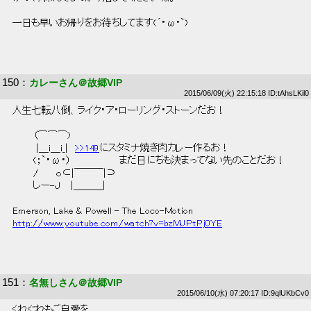
 一日も早いお帰りをお待ちしてます(´･ω･`) 
150
：
カレーさん＠故郷VIP
2015/06/09(火) 22:15:18 ID:tAhsLKil0
 人生七転八倒、ライク・ア・ローリング・ストーンだお！ 
 　　　（⌒⌒⌒)　　　 
 　　　 |＿i＿i_|　
>>149
にスタミナ焼き肉カレー作るお！ 
 　　　(；`・ω・）　　　　　　　まだ日にちも決まってない先のことだお！ 
 　　　/　　 ｏ⊂|￣￣￣|⊃　 
 　　　しー-Ｊ　 |＿＿＿| 
 Emerson, Lake & Powell - The Loco-Motion 
http://www.youtube.com/watch?v=bzMJPtPj0YE
151
：
名無しさん＠故郷VIP
2015/06/10(水) 07:20:17 ID:9qlUKbCv0
 くれぐれもご自愛を 