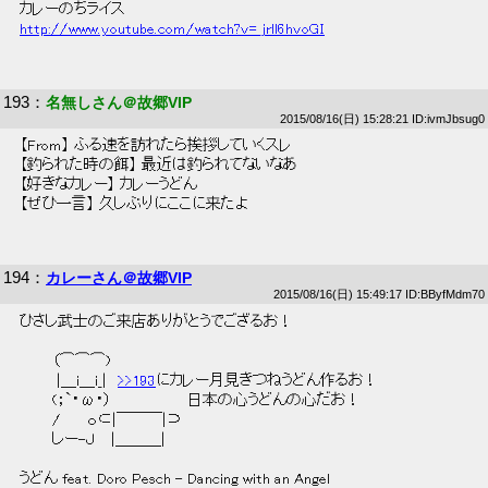
 カレーのちライス 
http://www.youtube.com/watch?v=_jrll6hvoGI
193
：
名無しさん＠故郷VIP
2015/08/16(日) 15:28:21 ID:ivmJbsug0
 【From】 ふる速を訪れたら挨拶していくスレ  
 【釣られた時の餌】 最近は釣られてないなあ 
 【好きなカレー】 カレーうどん  
 【ぜひ一言】 久しぶりにここに来たよ 
194
：
カレーさん＠故郷VIP
2015/08/16(日) 15:49:17 ID:BByfMdm70
 ひさし武士のご来店ありがとうでござるお！ 
 　　　（⌒⌒⌒)　　　 
 　　　 |＿i＿i_|　
>>193
にカレー月見きつねうどん作るお！ 
 　　　(；`・ω・）　　　　　　　日本の心うどんの心だお！ 
 　　　/　　 ｏ⊂|￣￣￣|⊃　 
 　　　しー-Ｊ　 |＿＿＿| 
 うどん feat. Doro Pesch - Dancing with an Angel 