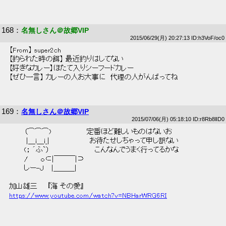
168
：
名無しさん＠故郷VIP
2015/06/29(月) 20:27:13 ID:h3VoF/oc0
 【From】 super2ch 
 【釣られた時の餌】 最近釣りはしてない  
 【好きなカレー】ほたて入りシーフードカレー  
 【ぜひ一言】 カレーの人お大事に　代理の人がんばってね  
169
：
名無しさん＠故郷VIP
2015/07/06(月) 05:18:10 ID:r8Rb8lID0
 　　　（⌒⌒⌒)　　　　　　　定番ほど難しいものはないお 
 　　　 |＿i＿i_|　　　　　　　　お待たせしちゃって申し訳ない 
 　　　(； ´ふ`）　　　　　　　　　こんなんでうまく行ってるかな 
 　　　/　　 ｏ⊂|￣￣￣|⊃　　 
 　　　しー-Ｊ　 |＿＿＿|　　　　 
 加山雄三　　『海 その愛』  
https://www.youtube.com/watch?v=NBHarWRG6RI