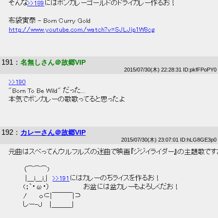
 そんな
>>189
にはボンカレーゴールドのドライカレー作るお！ 
 布袋寅泰 - Born Curry Gold 
http://www.youtube.com/watch?v=SJLJip1W8cg
191
：
名無しさん＠故郷VIP
2015/07/30(木) 22:28:31 ID:pkfFPoPY0
>>190
 "Born To Be Wild" だった... 
 本気でボンカレーの歌歌ってると思ったよ 
192
：
カレーさん＠故郷VIP
2015/07/30(木) 23:07:01 ID:hLG8GE3p0
 元曲はスベってんウルフルズの迷曲で映画『ジジイライダー』の主題歌です
 　　　（⌒⌒⌒)　　　 
 　　　 |＿i＿i_|　
>>191
にはカレーのちライスを作るお！ 
 　　　(；`・ω・）　　　　　　　お盆には盆カレーもよろしくだお！ 
 　　　/　　 ｏ⊂|￣￣￣|⊃　 
 　　　しー-Ｊ　 |＿＿＿| 