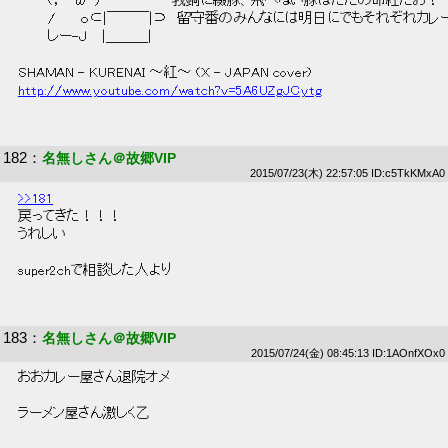
 　　　(；`・ω・）　　　　　　　我鍋に綴豚、飛べない豚はただの命紅だお！ 
 　　　/　　 ｏ⊂|￣￣￣|⊃　留守番のみんなには明日にでもそれぞれカレ
 　　　しー-Ｊ　 |＿＿＿| 
 SHAMAN - KURENAI ～紅～ (X - JAPAN cover) 
http://www.youtube.com/watch?v=5A6UZgJCytg
182
：
名無しさん＠故郷VIP
2015/07/23(木) 22:57:05 ID:c5TkKMxA0
>>181
 戻ってきた！！！ 
 うれしい 
 super2chで相談した人より 
183
：
名無しさん＠故郷VIP
2015/07/24(金) 08:45:13 ID:1AOnfXOx0
 おおカレー屋さん退院オメ 
 ラーメン屋さん激しく乙 