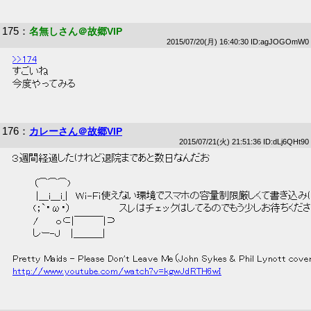
175
：
名無しさん＠故郷VIP
2015/07/20(月) 16:40:30 ID:agJOGOmW0
>>174
 すごいね 
 今度やってみる 
176
：
カレーさん＠故郷VIP
2015/07/21(火) 21:51:36 ID:dLj6QHt90
 ３週間経過したけれど退院まであと数日なんだお 
 　　　（⌒⌒⌒) 
 　　　 |＿i＿i_|　Ｗｉ-Ｆｉ使えない環境でスマホの容量制限厳しくて書き込
 　　　(；`・ω・）　　　　　　　スレはチェックはしてるのでもう少しお待ちくだ
 　　　/　　 ｏ⊂|￣￣￣|⊃　 
 　　　しー-Ｊ　 |＿＿＿| 
 Pretty Maids - Please Don't Leave Me（John Sykes & Phil Lynott cove
http://www.youtube.com/watch?v=kgwJdRTH6wI