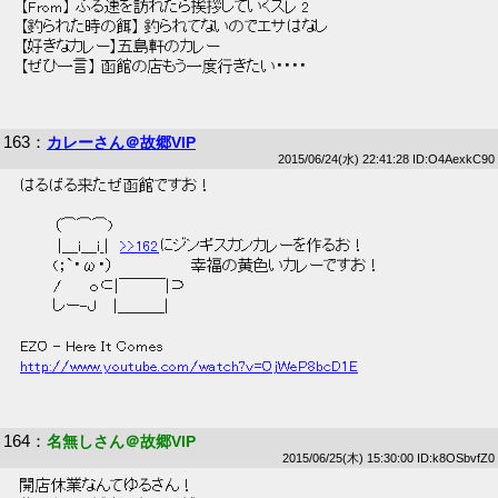
 【From】 ふる速を訪れたら挨拶していくスレ 2 
 【釣られた時の餌】 釣られてないのでエサはなし 
 【好きなカレー】五島軒のカレー 
 【ぜひ一言】 函館の店もう一度行きたい・・・・ 
163
：
カレーさん＠故郷VIP
2015/06/24(水) 22:41:28 ID:O4AexkC90
 はるばる来たぜ函館ですお！ 
 　　　（⌒⌒⌒)　　　 
 　　　 |＿i＿i_|　
>>162
にジンギスカンカレーを作るお！ 
 　　　(；`・ω・）　　　　　　　幸福の黄色いカレーですお！ 
 　　　/　　 ｏ⊂|￣￣￣|⊃　 
 　　　しー-Ｊ　 |＿＿＿| 
 EZO - Here It Comes 
http://www.youtube.com/watch?v=OjWeP8bcD1E
164
：
名無しさん＠故郷VIP
2015/06/25(木) 15:30:00 ID:k8OSbvfZ0
 開店休業なんてゆるさん！ 