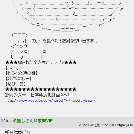
 　　 ﾞi　 !;:::::ヽ'''::::::::::::::::::::::::::::::::::::::ｼ:ヾｼ:::::::::::::::〉::::::::'''''ｼ:::::::::::::::::ﾉ　,:' 
 　　　ﾞi、 ﾞi､:::::::::〈:::::::::ヾ:::::::::::::::::::::::`ｰ''"::::::::::::::::::::::::::::::::::::::::::::,r" ,r' 
 　　　　ﾞヽ、ﾞヾ::::::::::::::::::::::::::::::::::::::::::::::ｰﾐ;;;:::::::::::::::::::::::::::::::::::,,r'" ,r' 
 　　　　　　ﾞヽ､~ﾞヾ;:::::::::::::::::::::く:::::::::::::::::::::::::::::::::::::::::::::::,,,r''",,r''" 
 　　　　　　　　 `ｰ-ﾆ_ｰ--､::::::::::::::::::::::::::::::::::::_,,,,,,r‐'二.:r''" 
 　　　　　　　　　　　　 ~ﾞ`''''ｰ---ﾞ二二二~--―''''" 
 　　（⌒⌒⌒)　 
 　　 |＿i＿i_|　　カレーを食べたら故郷を思い出すお！ 
 　　(；`・ω・） 
 　　/　　 ｏ⊂|￣￣￣|⊃ 
 　　しー-Ｊ　 |＿＿＿| 
 ★★★騙された？人専用テンプラ★★★ 
 【From】 
 【釣られた時の餌】 
 【好きなカレー】 
 【ぜひ一言】 
 ★★★★★★★★★★★★★★★★★ 
 筋肉少女帯 - 日本印度化計画（PV） 
http://www.youtube.com/watch?v=nwcGuHEBz_k
145
：
名無しさん＠故郷VIP
2015/06/01(月) 21:28:20 ID:Ijlp4Q4X0
 明日試験だお 