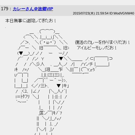
179
：
カレーさん＠故郷VIP
2015/07/23(木) 21:59:54 ID:WodVGNW40
 本日無事に退院してきたお！ 
 . 
 　　　　　　　　＿　 .（⌒⌒⌒)＿ 
 　　　　　　<⌒＼＼ .|＿i＿i_|＼＼ 
 　　　　　／＞、　＼（´・ω・｀）　＼＼　 　復活のカレーを作りまくりだお！ 
 　　　　./￣ー　＼　旧￣￣￣＼、旧> 　　アイルビーモレノだお！ 
 　　　　(▼＿,)__/ ノ /　　ー　　ーﾉ_/　　　　 
 　　　　/^´　/　/ン　Y　　　　　▼＼＼_＿＿_　ノ.⊂|￣￣￣|⊃ 
 　　　 /　　/　/＼彡人　　、＿人_.ノ　./|　　/Yンチ |＿＿＿| 
 　　　iｷ　 /=/　　　＼__|泪＿＿乍　＼|||￣ |（⌒Y,zぅ´ 
 　　　l/￣|￣|　　　　.|_||_{三|三}.|_、　　￣￣＾~￣ 
 　　　|　　|＿|　　／￣|＾＾ ー ＾ ー）>、 
 　　　|_＿|＿|.　く／/三ト、　　▼ |キ」 
 　　　 /　,くﾕ、 |∠./　　　|＼__人/｀| 
 　　　 l＝ﾄﾀﾌﾘ　＼_|　　　|　|::||:::|　/ 
 　　　 ｀～一´　　　 |　　　|　|＼/_/ 
 　　　　　　　　　　　.|__　　|　|　// 
 　　　　　　　　　　　_匡ン￣|ｷﾉ｀7 
 　　　　　　　 　　　||　＼ノ_|__/v/ 
 　　　　　　　　　 　||　　|　.|、_/ 
 　　　　　　　　 　　|＼ノ|　_|/ 
 　　　　　　　 　　/　|　　|___| 