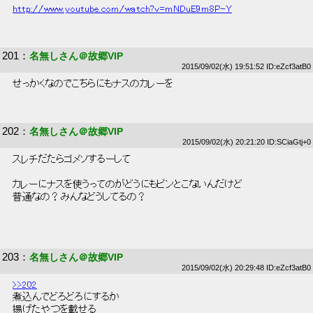
http://www.youtube.com/watch?v=mNDuE9m8P-Y
201
：
名無しさん＠故郷VIP
2015/09/02(水) 19:51:52 ID:eZcf3atB0
 せっかくなのでこちらにもナスのカレーを 
202
：
名無しさん＠故郷VIP
2015/09/02(水) 20:21:20 ID:SCiaGtj+0
 スレチだたらゴメソするーして 
 カレーにナスを使うってのがどうにもピンとこないんだけど 
 普通なの？みんなどうしてるの？ 
203
：
名無しさん＠故郷VIP
2015/09/02(水) 20:29:48 ID:eZcf3atB0
>>202
 煮込んでどろどろにするか 
 揚げたやつを載せる 