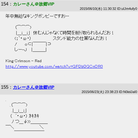
154
：
カレーさん＠故郷VIP
2015/06/10(水) 11:30:32 ID:uIJm4ufy0
 年中無給なキングボンビーですお… 
 　　　（⌒⌒⌒)　　　 
 　　　 |＿i＿i_|　休むんじゃなくて時間を削り取られるんだお！ 
 　　　(；`・ω・）　　　　　　　スタンド能力の仕業なんだお！ 
 　　　/　　 ｏ⊂|￣￣￣|⊃　 
 　　　しー-Ｊ　 |＿＿＿| 
 King Crimson - Red 
http://www.youtube.com/watch?v=GFQbQGCnOR0
155
：
カレーさん＠故郷VIP
2015/06/23(火) 23:38:23 ID:N0iolJaI0
 . 
 　 .（⌒⌒⌒) 
 　　.|＿i＿i_| 
 　 （　´･ω･） ｶｷｶｷ 
 　　ﾉ つ＿φ))＿＿＿＿ 
 ￣＼　　　 　　 　　 ＼ 
 　 　 ￣￣￣￣￣￣￣ 