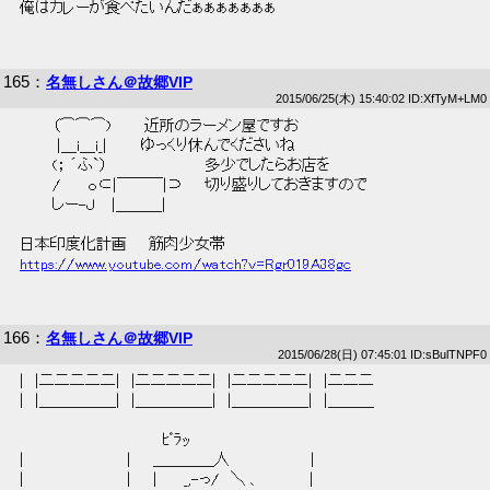
 俺はカレーが食べたいんだぁぁぁぁぁぁぁ 
165
：
名無しさん＠故郷VIP
2015/06/25(木) 15:40:02 ID:XfTyM+LM0
 　　　（⌒⌒⌒)　　　近所のラーメン屋ですお 
 　　　 |＿i＿i_|　　　ゆっくり休んでくださいね 
 　　　(； ´ふ`）　　　　　　　　　多少でしたらお店を 
 　　　/　　 ｏ⊂|￣￣￣|⊃　　切り盛りしておきますので 
 　　　しー-Ｊ　 |＿＿＿| 
 日本印度化計画　　筋肉少女帯  
https://www.youtube.com/watch?v=Rgr019A38gc
166
：
名無しさん＠故郷VIP
2015/06/28(日) 07:45:01 ID:sBulTNPF0
 |　|二二二二二|　|二二二二二|　|二二二二二|　|二二二  
 |　|＿＿＿＿＿|　|＿＿＿＿＿|　|＿＿＿＿＿|　|＿＿＿  
 　　　　　　　　　　　　　ﾋﾟﾗｯ  
 |　　　　　　　　　 |　　＿＿＿＿人　　 　　　　　|  
 |　　　　　　　　　 |　　|　　 _,-っ/　＼ 、　　　　 |  