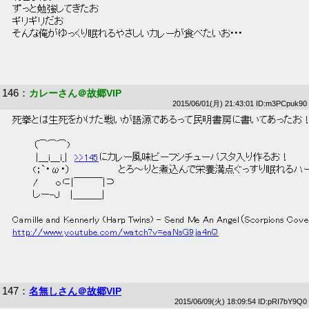
 ずっと勉強してきたお 
 ギリギリだお 
 そんな俺がゆっくり眠れるやさしいカレーが食べたいお･･･ 
146
：
カレーさん＠故郷VIP
2015/06/01(月) 21:43:01 ID:m3PCpuk90
 死拳とは生死をかけた戦いが語源であるって民明書房に書いてあったお！
 　　　（⌒⌒⌒)　　　 
 　　　 |＿i＿i_|　
>>145
にカレー風味ビーフシチューパスタ入り作るお！ 
 　　　(；`・ω・）　　　　　　　とろ～りと煮込んで栄養満点ぐっすり眠れるハ
 　　　/　　 ｏ⊂|￣￣￣|⊃　 
 　　　しー-Ｊ　 |＿＿＿| 
 Camille and Kennerly (Harp Twins) - Send Me An Angel（Scorpions Cove
http://www.youtube.com/watch?v=eaNsG9ja4nQ
147
：
名無しさん＠故郷VIP
2015/06/09(火) 18:09:54 ID:pRI7bY9Q0