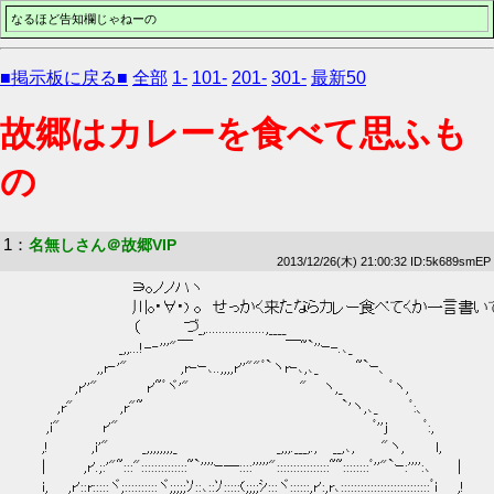
なるほど告知欄じゃねーの
■掲示板に戻る■
全部
1-
101-
201-
301-
最新50
故郷はカレーを食べて思ふも
の
1
：
名無しさん＠故郷VIP
2013/12/26(木) 21:00:32 ID:5k689smEP
 　　　　　　　　　　∋oノノハヽ 
 　　　 　 　　　　　 川o･∀･) o　せっかく来たならカレー食べてくか一言書い
 　　　 　 　　 　　　（　　　　づ_,..................,____ 
 　　　　　　　　　_,,...!-‐'''"￣　　　　　　　　 ￣~`''ｰ-.､_ 
 　　　　　　　,,r‐'" 　　　　 ,r-ｰ､..,,,,r''""ﾞ`ヽr-､,､_　　 　~`ｰ、 
 　　　　　,r''" 　　　　r'~ﾞヾ'"　　　　　　　　　　"　 ヽ,_ 　　 　 ﾞヽ, 
 　　 　,r" 　　 　 ,r"~　　　　　　　　　　　　　　　　　　`'ヽ,､_ 　　 ﾞ:、 
 　　 ,i" 　　　 r'"　　　　　　　　　　　　　　　　　　　　　　　ﾞ''j 　 　 ﾞ:, 
 　　,! 　　 　,i'"　　　_,,,,,,,,_　　　　　　　　　_,,,.___,.,　 __,､,　　 "ヽ,　 　 l, 
 　　|　　 　,r'.;:'"~:::"::::::::::::::~`''''ｰ―::::'''''"::::::::::::::::~~::::::::ﾞ''"`ｰ:'''':､　 　| 
 　　i, 　 ,r'::r:::::ヾ;::::::::::ヾ;;;;;ｿ::､::ｿ:::::(;;;;ｼ:::ヾ::::::,r':,r､:::::::::::::::::::::::::::ﾞi 　 ,! 