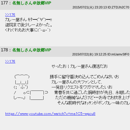
177
：
名無しさん＠故郷VIP
2015/07/21(火) 23:20:13 ID:ZTDJh2C70
>>176
 カレー屋さん ｷﾀ━(ﾟ∀ﾟ)━!! 
 退院まで後少し…よかった。 
 くれぐれもお大事に(`•ω•´) 
178
：
名無しさん＠故郷VIP
2015/07/22(水) 19:12:25 ID:mUamvSfF0
>>176
 　　　　　　　　　　　　　　　　やったお！カレー屋さん復活だお 
 　　　（⌒⌒⌒)　　　　　　　勝手に留守番決め込んでごめんなさいお 
 　　　 |＿i＿i_|　　　　　　　　カレー屋さんの大ファンとして、 
 　　　(； ´ふ`）　　　　　　　　一発目リクエストをワガママしたいお 
 　　　/　　 ｏ⊂|￣￣￣|⊃　　青春を共に過ごした腕時計が先日、永眠した
 　　　しー-Ｊ　 |＿＿＿|　　　　ただの機械なんだけど･･･お寺でお炊き上
 　　　　　　　　　　　　　　　　　　そんな前時代なｵｯｻﾝがボンカレー味のカ
https://www.youtube.com/watch?v=me1C5-wpcu8