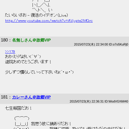
 　　　　　　　　 　|ヽ|__／＼|、 
 　　　　　　　　 　^＼ト＼_　い 
 たいらいさお - 復活のイデオン（Live） 
http://www.youtube.com/watch?v=AVypte2MGrc
180
：
名無しさん＠故郷VIP
2015/07/23(木) 22:34:00 ID:o7o5KuRj0
>>179
 おかえりなさい(´∀｀) 
 退院おめでとうございます！ 
 少しずつ慣らしていって下さいね(´･ω･`) 
181
：
カレーさん＠故郷VIP
2015/07/23(木) 22:36:31 ID:WodVGNW40
 七生報国だお！ 
 　　　（⌒⌒⌒) 
 　　　 |＿i＿i_|　我思う故に鍋ありだお！ 