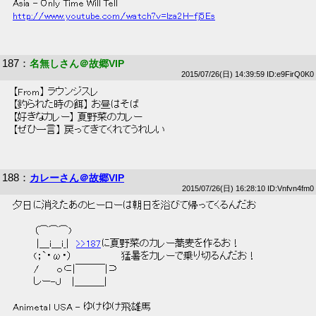
 Asia - Only Time Will Tell 
http://www.youtube.com/watch?v=lza2H-fj5Es
187
：
名無しさん＠故郷VIP
2015/07/26(日) 14:39:59 ID:e9FirQ0K0
 【From】 ラウンジスレ 
 【釣られた時の餌】 お昼はそば 
 【好きなカレー】 夏野菜のカレー 
 【ぜひ一言】 戻ってきてくれてうれしい 
188
：
カレーさん＠故郷VIP
2015/07/26(日) 16:28:10 ID:Vnfvn4fm0
 夕日に消えたあのヒーローは朝日を浴びて帰ってくるんだお 
 　　　（⌒⌒⌒)　　　 
 　　　 |＿i＿i_|　
>>187
に夏野菜のカレー蕎麦を作るお！ 
 　　　(；`・ω・）　　　　　　　猛暑をカレーで乗り切るんだお！ 
 　　　/　　 ｏ⊂|￣￣￣|⊃　 
 　　　しー-Ｊ　 |＿＿＿| 
 Animetal USA - ゆけゆけ飛雄馬 