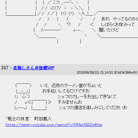
 |　　　　　　　　　 |　　|　／ ﾆ⊃ ,,-―＼ ヽ　　　|  
 |　　　　　　　　　 |　 / /　ｒ））ﾌ/　-　 - ＼＼,　 |  
 |＿＿＿＿＿＿__|_ノ /　ﾉ ノ´|　（・） （・）　ヽ人,_|＿ ／￣￣￣￣￣￣￣￣￣
 　 　　　　　　　　　 /　　/ 　　|　　 〈　　　　ﾉ　　　 /　　あれ　やってるのか
 　 　　　　　　　　 /　　/　　　 ヽ、　ワ　　 /　　　＜　 　しばらくお休みって 
 　 　　　　　　 　〈　　ｲー―――｀　　　 ィ-- 、　　 ＼　聞いたけど 
 　 　　　　　　　　＼＿＿＿＿　　　　　　　　　ヽ 　 　 ＼＿＿＿＿＿＿＿＿＿
 　 　　　　　　　　　　　　　　　 |　　　　　　　| 
167
：
名無しさん＠故郷VIP
2015/06/28(日) 21:14:51 ID:bOkSMIwX0
 　　　（⌒⌒⌒)　　　いえ、近所のラーメン屋がちょいと 
 　　　 |＿i＿i_|　　　　お手伝いしてるだけですお 
 　　　(； ´ふ`）　　　　　　　　　シェフのカレーをお出しできなくて 
 　　　/　　 ｏ⊂|￣￣￣|⊃　　すみませんお 
 　　　しー-Ｊ　 |＿＿＿|　　　　シェフの復活を楽しみにしてくださいお 
 "戦士の休息"　町田義人 
https://www.youtube.com/watch?v=0MutNQZw6hw