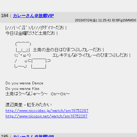
184
：
カレーさん＠故郷VIP
2015/07/24(金) 11:25:41 ID:BFg15MWD0
 |///|ヽ(ﾟДﾟ )ﾉ|///|ﾀﾀﾞｲﾏｰだお！ 
 今日は金曜だけど土用だお！ 
 　　　（⌒⌒⌒) 
 　　　 |＿i＿i_|　土用の丑の日はひまつぶしカレーだお！ 
 　　　(；`・ω・）　　　　　　　エレキテルなドライカレーのひまつぶしだお！ 
 　　　/　　 ｏ⊂|￣￣￣|⊃　 
 　　　しー-Ｊ　 |＿＿＿| 
 Do you wanna Dance 
 Do you wanna Kiss 
 土用はう～なじゅ～う～　Oh～Oh～ 
 渡辺美里 - 虹をみたかい 
http://www.nicovideo.jp/watch/sm18752287
http://www.nicozon.net/watch/sm18752287
185
：
カレーさん＠故郷VIP