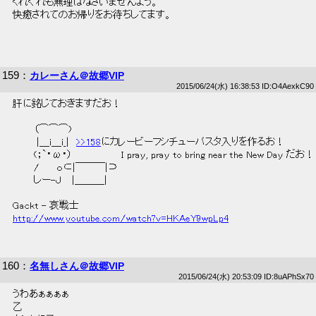
 くれぐれも無理はなさいませんよう。 
 快癒されてのお帰りをお待ちしてます。 
159
：
カレーさん＠故郷VIP
2015/06/24(水) 16:38:53 ID:O4AexkC90
 肝に銘じておきますだお！ 
 　　　（⌒⌒⌒)　　　 
 　　　 |＿i＿i_|　
>>158
にカレービーフシチューパスタ入りを作るお！ 
 　　　(；`・ω・）　　　　　　　I pray, pray to bring near the New Day だお！
 　　　/　　 ｏ⊂|￣￣￣|⊃　 
 　　　しー-Ｊ　 |＿＿＿| 
 Gackt - 哀戦士 
http://www.youtube.com/watch?v=HKAeY9wpLp4
160
：
名無しさん＠故郷VIP
2015/06/24(水) 20:53:09 ID:8uAPhSx70
 うわあぁぁぁぁ 
 乙 