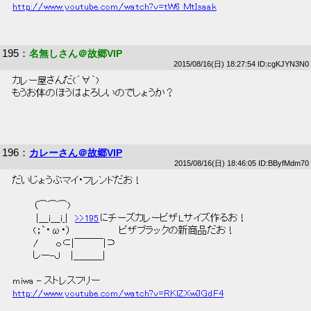
http://www.youtube.com/watch?v=tW6_MtIsaak
195
：
名無しさん＠故郷VIP
2015/08/16(日) 18:27:54 ID:cgKJYN3N0
 カレー屋さんだ(´∀｀) 
 もうお体のほうはよろしいのでしょうか？ 
196
：
カレーさん＠故郷VIP
2015/08/16(日) 18:46:05 ID:BByfMdm70
 だいじょうぶマイ・フレンドだお！ 
 　　　（⌒⌒⌒)　　　 
 　　　 |＿i＿i_|　
>>195
にチーズカレーピザLサイズ作るお！ 
 　　　(；`・ω・）　　　　　　　ピザブラックの新商品だお！ 
 　　　/　　 ｏ⊂|￣￣￣|⊃　 
 　　　しー-Ｊ　 |＿＿＿| 
 miwa - ストレスフリー 
http://www.youtube.com/watch?v=RKlZXw3GdF4