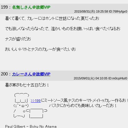
199
：
名無しさん＠故郷VIP
2015/08/31(月) 19:25:58 ID:76fHyfgx0
 暑くて暑くて、カレーにはホントに世話になった夏だったお 
 でも涼しくなったらなったで、温かいものをお腹いっぱい食べたくなるお 
 ナスが盛りだお 
 おいしいトマトとナスのカレーが食べたいお 
200
：
カレーさん＠故郷VIP
2015/09/01(火) 04:10:05 ID:m0cpHluI0
 暑さ寒さも七十五日だお！ 
 　　　（⌒⌒⌒)　　　 
 　　　 |＿i＿i_|　
>>199
にミートソース風ナスのキーマトメイトゥカレー作るお！
 　　　(；`・ω・）　　　　　　　パスタにからめても美味しいカレーだお！ 
 　　　/　　 ｏ⊂|￣￣￣|⊃　 
 　　　しー-Ｊ　 |＿＿＿| 
 Paul Gilbert - Boku No Atama 