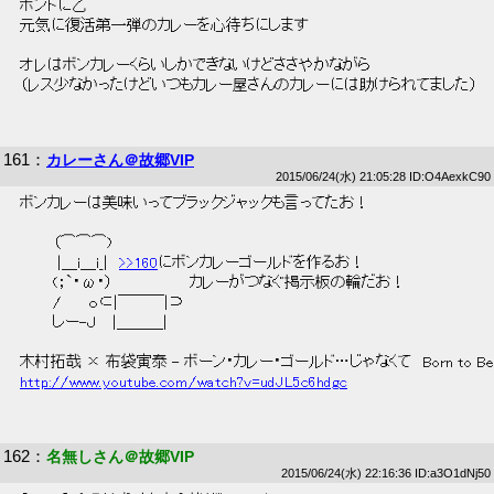
 ホントに乙 
 元気に復活第一弾のカレーを心待ちにします 
 オレはボンカレーくらいしかできないけどささやかながら 
 （レス少なかったけどいつもカレー屋さんのカレーには助けられてました） 
161
：
カレーさん＠故郷VIP
2015/06/24(水) 21:05:28 ID:O4AexkC90
 ボンカレーは美味いってブラックジャックも言ってたお！ 
 　　　（⌒⌒⌒)　　　 
 　　　 |＿i＿i_|　
>>160
にボンカレーゴールドを作るお！ 
 　　　(；`・ω・）　　　　　　　カレーがつなぐ掲示板の輪だお！ 
 　　　/　　 ｏ⊂|￣￣￣|⊃　 
 　　　しー-Ｊ　 |＿＿＿| 
 木村拓哉 × 布袋寅泰 - ボーン・カレー・ゴールド…じゃなくて　Born to Be W
http://www.youtube.com/watch?v=udJL5c6hdgc
162
：
名無しさん＠故郷VIP
2015/06/24(水) 22:16:36 ID:a3O1dNj50