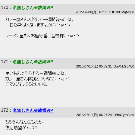
170
：
名無しさん＠故郷VIP
2015/07/06(月) 16:11:59 ID:tkDMqMq80
 カレー屋さん入院して一週間経ったね。 
 一日も早くよくなりますように(｀･ω･´) 
 ラーメン屋さんお留守番ご苦労様(´･ω･`) 
171
：
名無しさん＠故郷VIP
2015/07/18(土) 05:39:31 ID:eXrkG5tW0
 早いもんでそろそろ三週間経つね。 
 カレー屋さん体調どうかな？(´・ω・`) 
 元気になってるといいな。 
172
：
名無しさん＠故郷VIP
2015/07/19(日) 06:27:24 ID:BaZyeYke0
 もうそんなんなるのか 
 復活熱望がんばて 