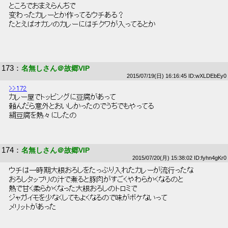
 ところでおまえらんちで 
 変わったカレーとか作ってるウチある？ 
 たとえばオカンのカレーにはチクワが入ってるとか 
173
：
名無しさん＠故郷VIP
2015/07/19(日) 16:16:45 ID:wXLDEbEy0
>>172
 カレー屋でトッピングに豆腐があって 
 頼んだら意外とおいしかったのでうちでもやってる 
 絹豆腐を熱々にしたの 
174
：
名無しさん＠故郷VIP
2015/07/20(月) 15:38:02 ID:fyhn4gKr0
 ウチは一時期大根おろしをたっぷり入れたカレーが流行ったな 
 おろしタップリの汁で煮ると豚肉がすごくやわらかくなるのと 
 熱で甘く柔らかくなった大根おろしのトロミで 
 ジャガイモを少なくしてもよくなるので味がボケないって 
 メリットがあった 