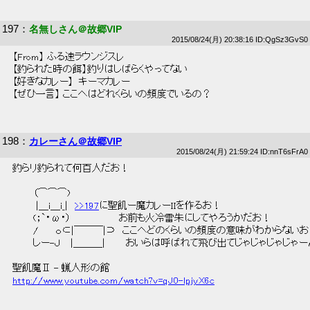
197
：
名無しさん＠故郷VIP
2015/08/24(月) 20:38:16 ID:QgSz3GvS0
 【From】 ふる速ラウンジスレ  
 【釣られた時の餌】釣りはしばらくやってない　   
 【好きなカレー】  キーマカレー 
 【ぜひ一言】 ここへはどれくらいの頻度でいるの？ 
198
：
カレーさん＠故郷VIP
2015/08/24(月) 21:59:24 ID:nnT6sFrA0
 釣らリ釣られて何百人だお！ 
 　　　（⌒⌒⌒)　　　 
 　　　 |＿i＿i_|　
>>197
に聖飢ー魔カレーIIを作るお！ 
 　　　(；`・ω・）　　　　　　　お前も火冷雷朱にしてやろうかだお！ 
 　　　/　　 ｏ⊂|￣￣￣|⊃　ここへどのくらいの頻度の意味がわからないお
 　　　しー-Ｊ　 |＿＿＿|　　　おいらは呼ばれて飛び出てじゃじゃじゃじゃー
 聖飢魔Ⅱ - 蝋人形の館 
http://www.youtube.com/watch?v=qJ0-lpjyX6c