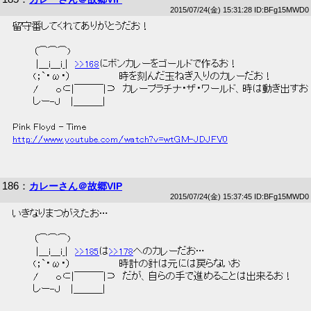
2015/07/24(金) 15:31:28 ID:BFg15MWD0
 留守番してくれてありがとうだお！ 
 　　　（⌒⌒⌒)　　　 
 　　　 |＿i＿i_|　
>>168
にボンカレーをゴールドで作るお！ 
 　　　(；`・ω・）　　　　　　　時を刻んだ玉ねぎ入りのカレーだお！ 
 　　　/　　 ｏ⊂|￣￣￣|⊃　カレープラチナ・ザ・ワールド、時は動き出すお
 　　　しー-Ｊ　 |＿＿＿| 
 Pink Floyd - Time 
http://www.youtube.com/watch?v=wtGM-JDJFV0
186
：
カレーさん＠故郷VIP
2015/07/24(金) 15:37:45 ID:BFg15MWD0
 いきなりまつがえたお… 
 　　　（⌒⌒⌒)　　　 
 　　　 |＿i＿i_|　
>>185
は
>>178
へのカレーだお… 
 　　　(；`・ω・）　　　　　　　時計の針は元には戻らないお 
 　　　/　　 ｏ⊂|￣￣￣|⊃　だが、自らの手で進めることは出来るお！ 
 　　　しー-Ｊ　 |＿＿＿| 