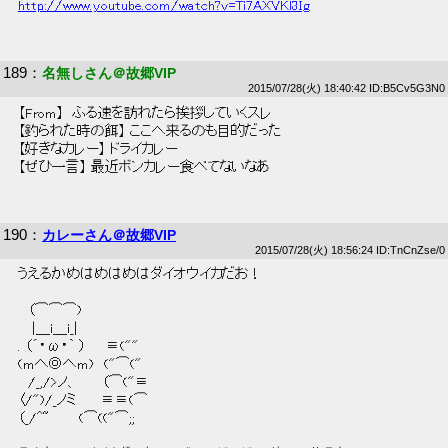
http://www.youtube.com/watch?v=Ti7AXVKl3Ig
189
：
名無しさん＠故郷VIP
2015/07/28(火) 18:40:42 ID:B5Cv5G3N0
 【From】  ふる速を訪れたら挨拶していくスレ 
 【釣られた時の餌】 ここへ来るのも目的だった  
 【好きなカレー】 ドライカレー  
 【ぜひ一言】 最近ボンカレー食べてないなあ  
190
：
カレーさん＠故郷VIP
2015/07/28(火) 18:56:24 ID:TnCnZse/0
 うえるかめはめはめはダイオウイカだお！ 
 　（⌒⌒⌒)　 
 　 |＿i＿i_|　 
 . （´・ω・｀ ）　　≡("" 
 (mへ◎へm)　("⌒(" 
 　/_,/>ノ、　　 （⌒("≡ 
 〈/")/_ノミ　　 ≡≡(⌒ 
 （_/^~　　　(⌒(("⌒;; 