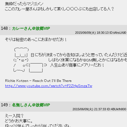
 無粋だったらマジゴメン 
 ここのカレー屋さんはもしかして某くし○○○ぷにも出店してる人？ 
148
：
カレーさん＠故郷VIP
2015/06/09(火) 18:30:13 ID:tAhsLKil0
 そりは秘密のあっこにおまかせだお！ 
 　　　（⌒⌒⌒)　　　 
 　　　 |＿i＿i_|　日にちが決まってから告知はしようと思っていたんだけど
 　　　(；`・ω・）　　　　　　　しばらく休業になるかBGM無しとかにはなるか
 　　　/　　 ｏ⊂|￣￣￣|⊃　人生山あり商事にメアリーだお！ 
 　　　しー-Ｊ　 |＿＿＿| 
 Richie Kotzen - Reach Out I'll Be There 
http://www.youtube.com/watch?v=F2ZHpSmzaTw
149
：
名無しさん＠故郷VIP
2015/06/09(火) 21:37:33 ID:4BUkfh800
 え…入院？ 
 どうかお大事に。 
 ゆっくり休んでしっかり治してくださいね。 