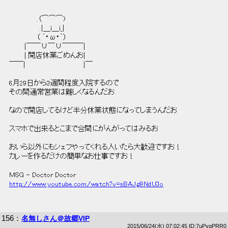
 　　　　　 .（⌒⌒⌒) 
 　　　　　　.|＿i＿i_| 
 　　　　　 （ ´･ω･｀） 
 　　　|￣￣∪￣∪￣￣￣| 
 　　　| 開店休業ごめんお| 
 ￣￣|　　　　 　 　 　 　 　 |￣ 
 6月29日から3週間程度入院するので 
 その間通常営業は難しくなるんだお 
 なので開店してるけど半分休業状態になってしまうんだお 
 スマホで出来るとこまで合間にがんがってはみるお 
 おいら以外にもシェフやってくれる人いたら大歓迎ですお！ 
 カレーを作るだけの簡単なお仕事ですお！ 
 MSG - Doctor Doctor 
http://www.youtube.com/watch?v=sBAJg9NdU3o
156
：
名無しさん＠故郷VIP
2015/06/24(水) 07:02:45 ID:7uPyqPRR0