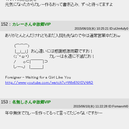
 元気になったからカレー作るおって書き込み、ずっと待ってますよ 
152
：
カレーさん＠故郷VIP
2015/06/10(水) 10:25:21 ID:uIJm4ufy0
 ありがとんとんだけれどもまだ入院も先なので今は通常営業中だおｗ 
 　　　（⌒⌒⌒)　　　 
 　　　 |＿i＿i_|　お心遣いには感謝感激雨霰ですお！ 
 　　　(；`・ω・）　　　　　　　カレーは永遠に不滅だお！ 
 　　　/　　 ｏ⊂|￣￣￣|⊃　 
 　　　しー-Ｊ　 |＿＿＿| 
 Foreigner - Waiting for a Girl Like You 
http://www.youtube.com/watch?v=Wln6NX0V4AQ
153
：
名無しさん＠故郷VIP
2015/06/10(水) 11:22:28 ID:FsmaxvhI0
 年中無休でカレーを作ってるって言ってたじゃないですかー 