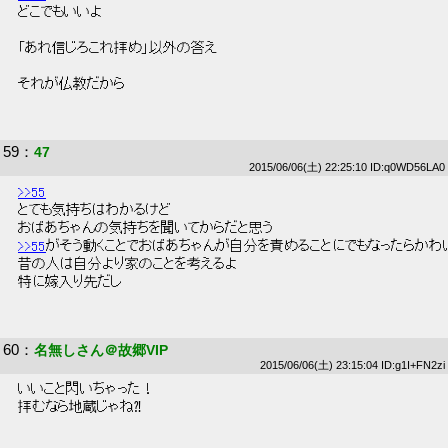
 どこでもいいよ 
 「あれ信じろこれ拝め」以外の答え 
 それが仏教だから 
59
：
47
2015/06/06(土) 22:25:10 ID:q0WD56LA0
>>55
 とても気持ちはわかるけど 
 おばあちゃんの気持ちを聞いてからだと思う 
>>55
がそう動くことでおばあちゃんが自分を責めることにでもなったらかわい
 昔の人は自分より家のことを考えるよ 
 特に嫁入り先だし 
60
：
名無しさん＠故郷VIP
2015/06/06(土) 23:15:04 ID:g1I+FN2zi
 いいこと閃いちゃった！ 
 拝むなら地蔵じゃね⁈ 