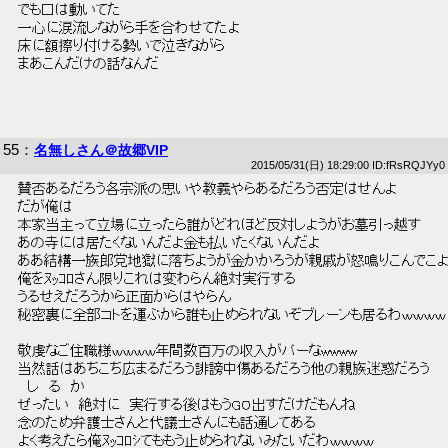
 でも口は動いてた 
 一心に涙流しながら手を合わせてたよ 
 床に額擦り付ける勢いで泣きながら 
 まあこんだけの話なんだ 
55
：
名無しさん＠故郷VIP
2015/05/31(日) 18:29:00 ID:fRsRQJYy0
 賛否あるだろう各宗派の思いや教義やらあるだろう否定はせんよ 
 だが俺は 
 本家当主って立場に立ったら誰がどれほど反対しようがお墓引っ越す 
 あの寺には居たくないんだよ金も払いたくないんだよ 
 ああ結構一族郎党地獄に落ちようが金かかろうが親戚が怒鳴りこんでこよ
 俺をﾇｯｺﾛさん限りこれは変わらん絶対実行する 
 うるせえだろうから正面からはやらん 
 秘密裏に全部コトを運ぶから誰も止められないぞブレーンも居るわｗｗｗｗ
 敬虔なご住職様ｗｗｗｗ年間数百万の収入がパーなwwww 
 当然話はあちこち広まるだろう誹謗中傷あるだろう他の親族迷惑だろう 
 　し　る　か 
 ぜったい　絶対に　実行する後はもうGO出すだけだもんね 
 念のため弁護士さんと代議士さんにも話通してある 
 よく考えたら俺ﾇｯｺﾛｼてももう止められないみたいだわｗｗｗｗ 