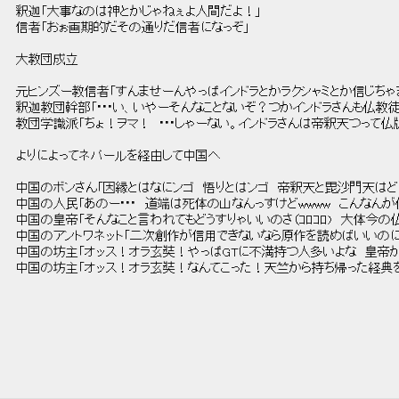
 釈迦「大事なのは神とかじゃねぇよ人間だよ！」 
 信者「おぉ画期的だその通りだ信者になっぞ」 
 大教団成立 
 元ヒンズー教信者「すんませーんやっぱインドラとかラクシャミとか信じちゃ
 釈迦教団幹部「･･･い、いやーそんなことないぞ？つかインドラさんも仏教徒
 教団学識派「ちょ！ヲマ！　･･･しゃーない。インドラさんは帝釈天つって仏
 よりによってネパールを経由して中国へ 
 中国のボンさん「因縁とはなにンゴ　悟りとはンゴ　帝釈天と毘沙門天はどっち
 中国の人民「あのー･･･　道端は死体の山なんっすけどwwww　こんなんが仏
 中国の皇帝「そんなこと言われてもどうすりゃいいのさ（ｺﾛｺﾛ)　大体今
 中国のアントワネット「二次創作が信用できないなら原作を読めばいいのに
 中国の坊主「オッス！オラ玄奘！やっぱGTに不満持つ人多いよな　皇帝が
 中国の坊主「オッス！オラ玄奘！なんてこった！天竺から持ち帰った経典