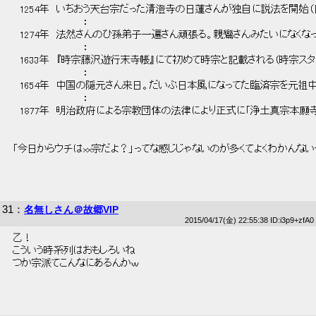
 　1254年　いちおう天台宗だった清澄寺の日蓮さんが独自に説法を開始（
 　　　　　　　　　　： 
 　1274年　法然さんのひ孫弟子一遍さん頑張る。親鸞さんみたいになくな
 　　　　　　　　　　： 
 　1633年　『時宗藤沢遊行末寺帳』にて初めて時宗と記載される（時宗スタ
 　　　　　　　　　　： 
 　1654年　中国の隠元さん来日。だいぶ日本風になってた臨済宗を元祖中
 　　　　　　　　　　： 
 　1877年　明治政府による宗教団体の法律により正式に「浄土真宗本願寺
 「今日からウチはxx宗だよ？」ってな感じじゃないのが多くてよくわかんない
31
：
名無しさん＠故郷VIP
2015/04/17(金) 22:55:38 ID:i3p9+zfA0
 乙！ 
 こういう時系列はおもしろいね 
 つか宗派てこんなにあるんかｗ 