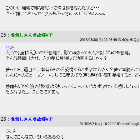
 このいい加減で雑な感じって俺は好きなんだけど･･･ 
 きっと嫌いつかムカツク人もきっと多いんだろうなwwww 
25
：
名無しさん＠故郷VIP
2015/03/30(月) 21:26:49 ID:6QjaH1Qgi
>>24
 人との距離が近いのが菩薩で、影で頑張ってる人大好きなのも菩薩。 
 そんな菩薩は大体、人の夢に登場して助言するじゃん？ 
 夢ってさ、遠目で二本有るものを凝視するとボヤけるやん？夢で本読んでて
 おんにゃのことニャンニャンしてる夢みてた時も顔や恥部を凝視すると、ど
 菩薩もだから腕や顔の数が決まってないっていうかボヤけてる感じになって
 たらればだし、スレちですまん 
26
：
名無しさん＠故郷VIP
2015/03/31(火) 18:22:02 ID:omeCtdag0
 じゃさ 
 なんでこんなにいろいろあるの？ 