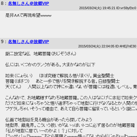
8
：
名無しさん＠故郷VIP
2015/03/24(火) 19:45:21 ID:vrS9yEtc0
 是非AAで再現希望wwww 
9
：
名無しさん＠故郷VIP
2015/03/24(火) 22:04:05 ID:4HEj7nE30
 厨二設定な仏　地蔵菩薩（おじぞうさん） 
 仏にはいくつかのランクがある。大まかなのが以下 
 如来（にょらい）　　ほぼ究極で解脱＆悟りまくり。黄金聖闘士 
 菩薩（ぼさつ）　　あと一歩で悟りを開き解脱する者。白銀聖闘士 
 天（てん）　　人間以上なので神にゃ違いないが菩薩には程遠いレベル。青
 こんなかで、お地蔵様すなわち地蔵菩薩。この人はなにげに余裕で如来クラ
 だけど如来になっちゃうと悟り過ぎちゃって地獄に行けなくなるとか人間の
 プゲラしちゃいそうって理由で、あえて自ら菩薩に留まっているという（厨二ww
 仏画で地獄絵を見る機会があったら探してみよう 
 地獄界、餓鬼界。こういう救いがないっぽいトコに必ず居るのが地蔵菩薩 
 「仏が地獄に居ていーのかよ！？」に対して 
 「うっせバーカwwwwこちとら菩薩よwwww悟ってないから仏じゃねーわwww