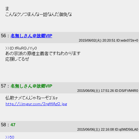
 ま 
 こんなクソつまんなー話なんだ御免な 
56
：
名無しさん＠故郷VIP
2015/06/02(火) 20:20:51 ID:wdx072e+0
 >>ID:fRsRQJYy0 
 あの宗派の原理主義者ですねわかります 
 応援してるぜ 
57
：
名無しさん＠故郷VIP
2015/06/06(土) 17:51:26 ID:DS/FVM4R0
 仏教ナメてんじゃねーぞｺﾞﾙｧ 
http://i.imgur.com/3rgWAzQ.jpg
58
：
47
2015/06/06(土) 22:16:08 ID:q0WD56LA0
>>50