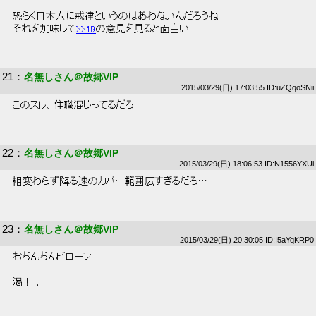
 恐らく日本人に戒律というのはあわないんだろうね 
 それを加味して
>>19
の意見を見ると面白い 
21
：
名無しさん＠故郷VIP
2015/03/29(日) 17:03:55 ID:uZQqoSNii
 このスレ、住職混じってるだろ 
22
：
名無しさん＠故郷VIP
2015/03/29(日) 18:06:53 ID:N1556YXUi
 相変わらず降る速のカバー範囲広すぎるだろ… 
23
：
名無しさん＠故郷VIP
2015/03/29(日) 20:30:05 ID:I5aYqKRP0
 おちんちんビローン 
 渇！！ 