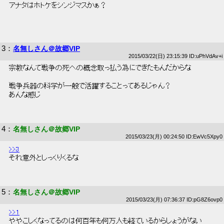
 アナタはホトケをシンジマスかぁ？ 
3
：
名無しさん＠故郷VIP
2015/03/22(日) 23:15:39 ID:uPhVdAv+i
 宗教なんて戦争の死への概念取っ払う為にできたもんだからな 
 戦争兵器の科学が一般で活躍することってあるじゃん？ 
 あんな感じ 
4
：
名無しさん＠故郷VIP
2015/03/23(月) 00:24:50 ID:EwVc5Xpy0
>>3
 それ意外としっくりくるな 
5
：
名無しさん＠故郷VIP
2015/03/23(月) 07:36:37 ID:pG8Z6ovp0
>>1
 ややこしくなってるのは何百年も何万人も経ているからしょうがない 