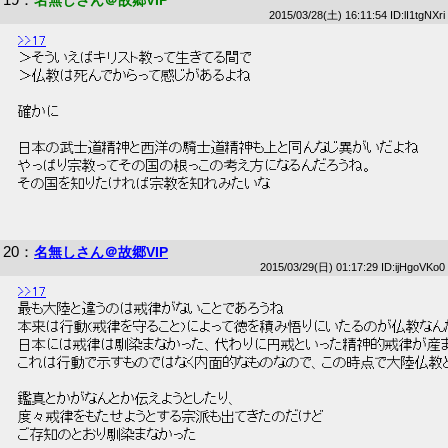
名無しさん＠故郷VIP
2015/03/28(土) 16:11:54 ID:lI1tgNXri
>>17
 ＞そういえばキリスト教って生きてる間で 
 ＞仏教は死んでからって感じがあるよね 
 確かに 
 日本の武士道精神と西洋の騎士道精神も上と同んなじ異がいだよね 
 やっぱり宗教ってその国の根っこの考え方になるんだろうね。 
 その国を知りたければ宗教を知れみたいな 
20
：
名無しさん＠故郷VIP
2015/03/29(日) 01:17:29 ID:ijHgoVKo0
>>17
 最も大陸と違うのは戒律がないことであろうね 
 本来は行動(戒律を守ること)によって徳を積み悟りにいたるのが仏教なん
 日本には戒律は馴染まなかった、代わりに円戒といった精神的戒律が産ま
 これは行動で示すものではなく内面的なものなので、この時点で大陸仏教と
 鑑真とかがなんとか伝えようとしたり、 
 度々戒律をもたせようとする宗派も出てきたのだけど 
 ご存知のとおり馴染まなかった 