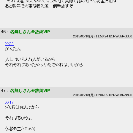
 「それは違うんでやめてください」て真顔で詰め寄った坊主お前な 
 あと数年で大事な収入源一個手放すぞ 
46
：
名無しさん＠故郷VIP
2015/05/18(月) 11:58:24 ID:RW6bRckU0
>>32
 かんたん 
 人にはいろんな人がいるから 
 それぞれにあったやりかたでやればいいから 
47
：
名無しさん＠故郷VIP
2015/05/18(月) 12:04:05 ID:RW6bRckU0
>>17
 >仏教は死んでから 
 それはちがうよ 
 仏教も生きてる間 