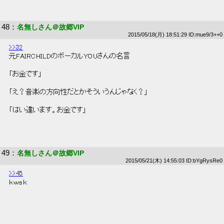
48
：
名無しさん＠故郷VIP
2015/05/18(月) 18:51:29 ID:mue9/3++0
>>32
 元FAIRCHILDのボーカルYOUさんの名言 
 「お金です」 
 「え？音楽の方向性だとかそういうんじゃなく？」 
 「はい違います。お金です」 
49
：
名無しさん＠故郷VIP
2015/05/21(木) 14:55:03 ID:bYgRysRe0
>>45
 ｋｗｓｋ 