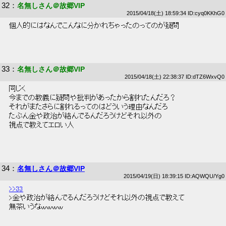
32
：
名無しさん＠故郷VIP
2015/04/18(土) 18:59:34 ID:cyq0KKhG0
 個人的にはなんでこんなに分かれちゃったのってのが疑問 
33
：
名無しさん＠故郷VIP
2015/04/18(土) 22:38:37 ID:dTZ6WxvQ0
 同じく 
 今までの教義に疑問や批判があったから割れたんだろ？ 
 それがまたさらに割れるってのはどういう理由なんだろ 
 たぶん金や政治が絡んでるんだろうけどそれ以外の 
 視点で教えてエロい人 
34
：
名無しさん＠故郷VIP
2015/04/19(日) 18:39:15 ID:AQWQU/Yg0
>>33
 >金や政治が絡んでるんだろうけどそれ以外の視点で教えて 
 無茶いうなｗｗｗｗ 