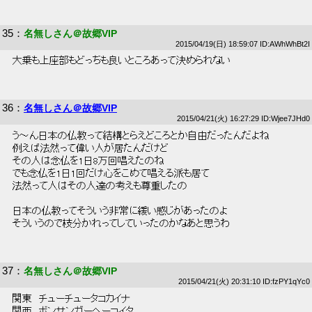
35
：
名無しさん＠故郷VIP
2015/04/19(日) 18:59:07 ID:AWhWhBt2I
 大乗も上座部もどっちも良いところあって決められない 
36
：
名無しさん＠故郷VIP
2015/04/21(火) 16:27:29 ID:Wjee7JHd0
 う～ん日本の仏教って結構とらえどころとか自由だったんだよね 
 例えば法然って偉い人が居たんだけど 
 その人は念仏を1日8万回唱えたのね 
 でも念仏を1日1回だけ心をこめて唱える派も居て 
 法然って人はその人達の考えも尊重したの 
 日本の仏教ってそういう非常に緩い感じがあったのよ 
 そういうので枝分かれってしていったのかなあと思うわ 
37
：
名無しさん＠故郷VIP
2015/04/21(火) 20:31:10 ID:fzPY1qYc0
 関東　チューチュータコカイナ 
 関西　ボンサンガーヘーコイタ 