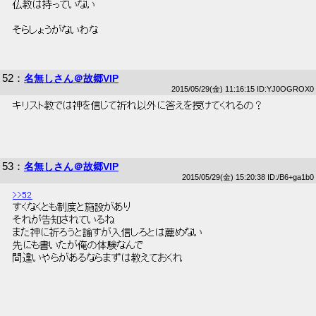
 仏教は持っていない 
 そらしょうがないわな 
52
：
名無しさん＠故郷VIP
2015/05/29(金) 11:16:15 ID:YJ0OGROX0
 キリスト教では神を信じて祈れ以外に答えを授けてくれるの？ 
53
：
名無しさん＠故郷VIP
2015/05/29(金) 15:20:38 ID:/B6+ga1b0
>>52
 すくなくとも制度と施設があり 
 それが告知されているね 
 また神に祈ろうと諭すが入信しろとは薦めない 
 先にも書いたが俺の体験なんで 
 間違いやらがあるならまずは教えておくれ 