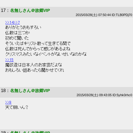
17
：
名無しさん＠故郷VIP
2015/03/28(土) 07:50:44 ID:TLB0PDj70
>>14
>>7
 ありがとうおもすろい 
 仏教は三つか 
 初めて聞いた 
 そういえばキリスト教って生きてる間で 
 仏教は死んでからって感じがあるよね 
 クリスマスみたいなイベントがないせいなのかな 
>>15
 魔改造は日本人のお家芸だよな 
 おもしろい話あったら聞かせてくれ 
18
：
名無しさん＠故郷VIP
2015/03/28(土) 09:43:05 ID:5yhk0rhc0
>>9
 天て弱いん？ 
19
：