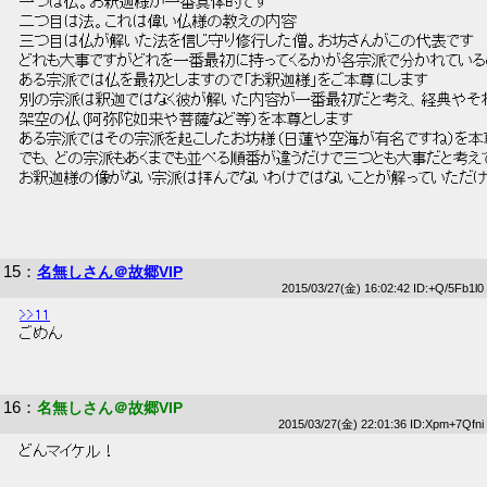
 一つは仏。お釈迦様が一番具体的です 
 二つ目は法。これは偉い仏様の教えの内容 
 三つ目は仏が解いた法を信じ守り修行した僧。お坊さんがこの代表です 
 どれも大事ですがどれを一番最初に持ってくるかが各宗派で分かれている
 ある宗派では仏を最初としますので「お釈迦様」をご本尊にします 
 別の宗派は釈迦ではなく彼が解いた内容が一番最初だと考え、経典やそ
 架空の仏（阿弥陀如来や菩薩など等）を本尊とします 
 ある宗派ではその宗派を起こしたお坊様（日蓮や空海が有名ですね）を本尊
 でも、どの宗派もあくまでも並べる順番が違うだけで三つとも大事だと考え
 お釈迦様の像がない宗派は拝んでないわけではないことが解っていただけ
15
：
名無しさん＠故郷VIP
2015/03/27(金) 16:02:42 ID:+Q/5Fb1l0
>>11
 ごめん 
16
：
名無しさん＠故郷VIP
2015/03/27(金) 22:01:36 ID:Xpm+7Qfni
 どんマイケル！ 