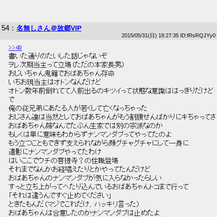
54
：
名無しさん＠故郷VIP
2015/05/31(日) 18:27:35 ID:fRsRQJYy0
>>49
 書いた通りのたいした話じゃないぞ 
 ヲレ次期当主って立場（ただの本家長男） 
 おじいちゃん鬼籍でおばあちゃん存命 
 いちお現当主はオトンなんだけど 
 オトン数年前倒れてて人前出るのキツイって状態な意識ははっきりだけど 
 で 
 俺の従兄弟にあたる人が若くして亡くなっちゃった 
 おじさん達は当然としておばあちゃんがもう割腹せんばかりにキちゃってさ
 おばあちゃん嫁なんでたぶん生家では別の宗派なのか 
 もしくは単に意味もわからずナンマンダブってやってたのよ 
 もう立つこともできず支えられながら顔グチャグチャにして一身に 
 遺影にナンマンダブやってたわけ 
 はいここでウチの菩提寺？の住職登場 
 それまでなんかお経唱えたりとかやってたんだけど 
 おばあちゃんのナンマンダブが気に入らなかったらしい 
 すっと立ち上がってへたり込んでいるおばあちゃんトコまで行って 
 「それは違うんですぐ止めてください」 
 ときたもんだ（マジでこれだけ、ハッキリ言った） 
 おばあちゃんは合意したのかナンマンダブは止めたよ 