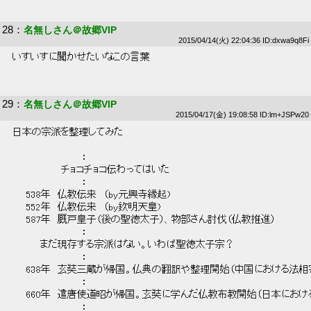
28
：
名無しさん＠故郷VIP
2015/04/14(火) 22:04:36 ID:dxwa9q8Fi
 いすいすに聞かせたいなこの言葉 
29
：
名無しさん＠故郷VIP
2015/04/17(金) 19:08:58 ID:lm+JSPw20
 日本の宗派を整理してみた 
 　　　　　　　　　　： 
 　　　　　　　チョコチョコ伝わってはいた 
 　　　　　　　　　　： 
 　　538年　仏教伝来　（by元興寺縁起) 
 　　552年　仏教伝来　（by欽明天皇) 
 　　587年　厩戸皇子（後の聖徳太子）、物部さん討伐（仏教推進） 
 　　　　　　　　　　： 
 　　　　まだ現存する宗派はない。いわば聖徳太子宗？ 
 　　　　　　　　　　： 
 　　638年　玄奘三蔵が帰国。仏典の翻訳や整理開始（中国における法相宗
 　　　　　　　　　　： 
 　　660年　遣唐使道昭が帰国。玄奘に学んだ仏教布教開始（日本における
 　　　　　　　　　　： 