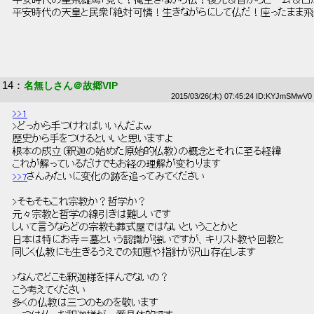
 平安時代の星飛雄馬「見て！俺生きながら仏！後光＆目からビーム＆口か
 平安時代の天皇と民衆「絶対可憐！生きながらにして仏だ！座ったまま飛
14
：
名無しさん＠故郷VIP
2015/03/26(木) 07:45:24 ID:KYJmSMwV0
>>1
 >どっから手つければいいんだよｗ 
 歴史から手をつけるといいと思いますよ 
 根本の成立（釈迦の始めた原始的仏教）の概念とそれに至る経緯 
 これが解っているだけでもお経の理解が変わります 
>>7
さんみたいに変化の跡を追ってみてください 
 >そもそもこれ宗教か？哲学か？ 
 元々宗教と哲学の線引きは難しいです 
 しいて言うならどの宗教も葬式屋ではないということかと 
 日本は特にお寺＝墓という認識が強いですが、キリスト教や回教と 
 同じく仏教にも生きるうえでの知恵や指針が沢山存在します 
 >なんでどこも釈迦様を拝んでないの？ 
 こう考えてください 
 多くの仏教は三つのものを敬います 