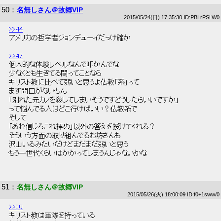
50
：
名無しさん＠故郷VIP
2015/05/24(日) 17:35:30 ID:PBLrPSLW0
>>44
 アメリカの哲学者ジョンデューイだっけ確か 
>>47
 個人的な体験レベルなんで叩かんでな 
 少なくとも生きてる間ってことなら 
 キリスト教に比べて弱いと思うよ仏教「系」って 
 まず間口がないもん 
 「別れた元カノを殺してしまいそうですどうしたらいいですか」 
 って悩んでる人はどこ行けばいい？仏教系で 
 そして 
 「あれ信じろこれ拝め」以外の答えを授けてくれる？ 
 そういう方面の取り組んでるお坊さんも 
 沢山いるみたいだけどまだまだ弱いと思う 
 もう一世代くらいはかかってしまうんじゃないかな 
51
：
名無しさん＠故郷VIP
2015/05/26(火) 18:00:09 ID:f0+1sww/0
>>50
 キリスト教は軍隊を持っている 