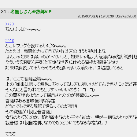
24
：
名無しさん＠故郷VIP
2015/03/30(月) 19:58:39 ID:s7+ZdyEu0
>>23
 ちんぽっぽ～wwww 
>>18
 どこにフラグを設けるかだねwwww 
 たとえば、戦闘能力って目でみれば天のほうが絶対上な 
 ほんじゃ如来は弱いのかっていうと、如来にゃ戦力が必要な事態が絶対起
 そういう究極的な平和と安堵な世界に住める資格が解脱なわけ 
 如来は解脱してるからそもそも強い弱い以前あるいは超越してると 
 はいここで菩薩登場wwww 
 上の「如来は悟って解脱しちゃってるし天は強いけどてんで悟りにゃほど遠いら
 そんなこと言われてもどうすりゃいいのさ（コロコロ） 
 この間を埋めようとして採用されたのが菩薩なwwww 
 菩薩はある意味便利な存在 
 どうとでもできる解釈できるってのが実情 
 その究極が「観世音菩薩」 
 女なのか男なのか、腕が四本なのか千本なのか、顔が一個なのか12面なの
 観音様は「観自在佛」なのでもうどうにでもなる存在なわけ 
 でもさ 