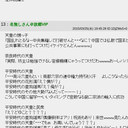
13
：
名無しさん＠故郷VIP
2015/03/25(水) 19:45:28 ID:1DjZMs5+0
 天皇の甥っ子 
 「国乱れとるなー中央集権して打破せんと・・・なに？中国では仏教で国ま
 公共事業にも打ってつけだイケイケどんどんｗｗｗｗ」 
 奈良時代の天皇 
 「実際、坊主は勉強でけるし官僚機構にゃうってつけだわwwwwおーしパパ
 平安時代の天皇 
 「・・・南斗六星もとい！南都六宗の連中権力持ち杉(汗　　よしこうなったら
 平安時代の花形満「え？僕が？」 
 平安時代の星飛雄馬「え？俺が？」 
 平安時代のその他大勢「なんだってーーー！」 
 こうして中国に留学･･･いいタイミングで密教なる厨二宗派の輸入に成功 
 平安時代の天皇と民衆 
 「え？どゆこと？？？？」 
 平安時代の星飛雄馬「偶像崇拝はアリ！呪術もあり！来世wwww見たんか丹
 平安時代の天皇「・・・でもぉ　お高いんでしょう？？？」 