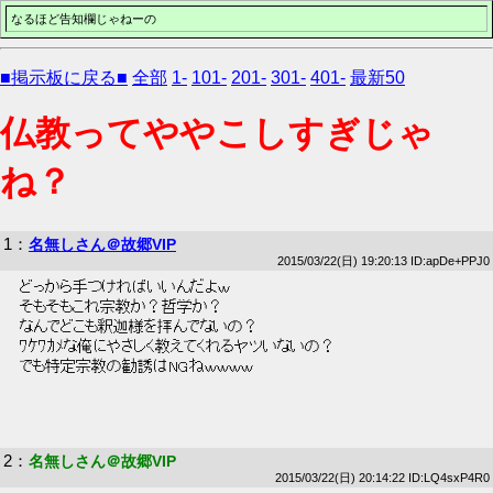
なるほど告知欄じゃねーの
■掲示板に戻る■
全部
1-
101-
201-
301-
401-
最新50
仏教ってややこしすぎじゃ
ね？
1
：
名無しさん＠故郷VIP
2015/03/22(日) 19:20:13 ID:apDe+PPJ0
 どっから手つければいいんだよｗ 
 そもそもこれ宗教か？哲学か？ 
 なんでどこも釈迦様を拝んでないの？ 
 ﾜｹﾜｶﾒな俺にやさしく教えてくれるヤツいないの？ 
 でも特定宗教の勧誘はNGねｗｗｗｗ 
2
：
名無しさん＠故郷VIP
2015/03/22(日) 20:14:22 ID:LQ4sxP4R0