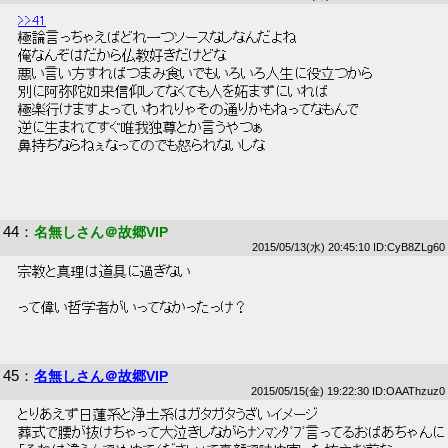
>>41
 極論言っちゃえばどれ一つソースなしなんだよね 
 俺なんぞはだから仏教好きだけどな 
 悪い言い方すればつまみ食いでもいろいろ人生に役立つから 
 別に阿弥陀如来信仰してなくても人を妬まずにいれば 
 極楽行けますよっていわれりゃその通りかもねってなもんで 
 逆に生まれてすぐ唯我独尊とか言うやつぁ 
 鼻持ちならねぇなってのでも怒られないしな 
44
：
名無しさん＠故郷VIP
2015/05/13(水) 20:45:10 ID:CyB8ZLg60
 宗教と真理は道具に過ぎない 
 って偉い哲学者がいってなかったっけ？ 
45
：
名無しさん＠故郷VIP
2015/05/15(金) 19:22:30 ID:OAAThzuz0
 とりあえず日蓮系と浄土系はガタガタうざいイメージ 
 葬式で腰が抜けちゃって大泣きしながらﾅﾝﾏﾝﾀﾞﾌﾞ言ってるおばあちゃんに