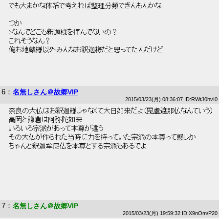
 でも大まかな体系で考えれば整理分類できんもんかな 
 つか 
 >なんでどこも釈迦様を拝んでないの？ 
 これそうなん？ 
 俺お地蔵様以外みんなお釈迦様だと思ってたんだけど 
6
：
名無しさん＠故郷VIP
2015/03/23(月) 08:36:07 ID:RWtJ0hvI0
 奈良の大仏はお釈迦様じゃなくて大日如来だよ（毘盧遮那仏なんていう） 
 高岡と鎌倉は阿弥陀如来 
 いろいろ宗派があって本尊が違う 
 その大仏が作られた当時に力を持っていた宗派の本尊って感じか 
 ちゃんと釈迦牟尼仏を本尊とする宗派もあるでよ 
7
：
名無しさん＠故郷VIP
2015/03/23(月) 19:59:32 ID:X9nOm/P20