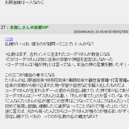
 お釈迦様は一人なのに 
27
：
名無しさん＠故郷VIP
2015/04/14(火) 21:43:40 ID:8SiYQT/E0
>>26
 仏様がいっぱい居るのが疑問ってことでいいんかな？ 
 ・仏教はまず、古代インドに生まれたゴーダマさんが教祖になる 
 ・だがゴーダマさんは別に古来の宗教や神話を否定はしなかった 
 ・ゴーダマさんは「俺が神」とは言ってない。本当の神の言葉を聴いたぞ！っ
 この三つが理由の骨子になる 
 たくさんの仏（釈迦如来・阿弥陀如来・薬師如来や観世音菩薩・付言菩薩et
 在来の宗教から取り込まれた物・宇宙や自然などを擬人化したものだよ 
 コーダマさんが生まれるずーっと前から存在し続けていた神であり仏であり
 ゴーダマさんはジーザスさんとは違い、「わしが育てた」とか言っていないわ
 「こんなにたくさんの仏が居てこの世界はこうなってて人はこうなるんだ」って
 初めて発見し認識し理解したに過ぎないってこと（なので「悟った」というと）
 逆に言えば、元から有ったんだからゴーダマさんが悟ろうが悟るまいがずっ
 存在し続けていくもの　ってのが仏教の仏の概念なわけ 