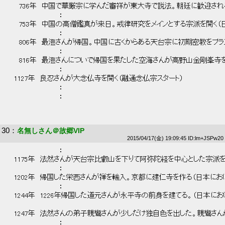
 　　736年　中国で華厳宗に学んだ審祥が東大寺で説法。朝廷に歓迎され
 　　　　　　　　　　： 
 　　753年　中国の高僧鑑真が来日。戒律研究をメインとする宗派を開く（
 　　　　　　　　　　： 
 　　806年　最澄さんが帰国。中国に古くからある天台宗に初期密教をプラ
 　　　　　　　　　　： 
 　　816年　最澄さんについで帰国を果たした空海さんが高野山金剛峯寺を
 　　　　　　　　　　： 
 　1127年　良忍さんが大念仏寺を開く（融通念仏宗スタート） 
 　　　　　　　　　　： 
 　　　　　　　　　　： 
30
：
名無しさん＠故郷VIP
2015/04/17(金) 19:09:45 ID:lm+JSPw20
 　　　　　　　　　　： 
 　1175年　法然さんが天台宗比叡山を下りて阿弥陀経を中心とした宗派を
 　　　　　　　　　　： 
 　1202年　帰国した栄西さんが禅を輸入。京都に建仁寺を作る（日本にお
 　　　　　　　　　　： 
 　1244年　1226年帰国した道元さんが永平寺の前身を建てる。（日本にお
 　1247年　法然さんの弟子親鸞さんが少しだけ独自色を出した。親鸞さん
 　　　　　　　　　　： 