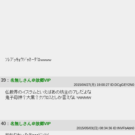
 ｿﾚﾌﾞｯｷｮｳｼﾞｬﾈｰﾀﾞﾛwwww 
39
：
名無しさん＠故郷VIP
2015/04/27(月) 19:00:27 ID:DCgGEY2N0
 仏教界のイスラムといえばあの坊主のアレだよな 
 鬼子母神？大黒？ｸｿﾜﾛｽとしか言えないWWWW 
40
：
名無しさん＠故郷VIP
2015/05/03(日) 08:34:36 ID:INVFbAbh0