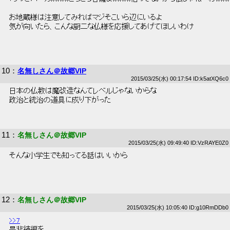
 お地蔵様は注意してみればマジそこいら辺にいるよ 
 気が向いたら、こんな厨二な仏様を応援してあげてほしいわけ 
10
：
名無しさん＠故郷VIP
2015/03/25(水) 00:17:54 ID:k5atXQ6c0
 日本の仏教は魔改造なんてレベルじゃないからな 
 政治と統治の道具に成り下がった 
11
：
名無しさん＠故郷VIP
2015/03/25(水) 09:49:40 ID:VzRAYE0Z0
 そんな小学生でも知ってる話はいいから 
12
：
名無しさん＠故郷VIP
2015/03/25(水) 10:05:40 ID:g10RmDDb0
>>7
 是非続編を 