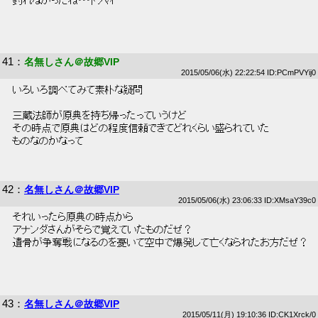
 釣れなかったね･･･ﾄﾞﾝﾏｲ 
41
：
名無しさん＠故郷VIP
2015/05/06(水) 22:22:54 ID:PCmPVYij0
 いろいろ調べてみて素朴な疑問 
 三蔵法師が原典を持ち帰ったっていうけど 
 その時点で原典はどの程度信頼できてどれくらい盛られていた 
 ものなのかなって 
42
：
名無しさん＠故郷VIP
2015/05/06(水) 23:06:33 ID:XMsaY39c0
 それいったら原典の時点から 
 アナンダさんがそらで覚えていたものだぜ？ 
 遺骨が争奪戦になるのを憂いて空中で爆発して亡くなられたお方だぜ？ 
43
：
名無しさん＠故郷VIP
2015/05/11(月) 19:10:36 ID:CK1Xrck/0