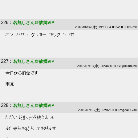
226
：
名無しさん＠故郷VIP
2016/06/02(木) 19:11:04 ID:WHUIUDFm0
 オン　バサラ　ゲッター　キリク　ソワカ 
227
：
名無しさん＠故郷VIP
2016/07/13(水) 20:44:40 ID:xQur6mDn0
 今日から旧盆です 
 南無 
228
：
名無しさん＠故郷VIP
2016/07/16(土) 22:02:07 ID:efg24HGX0
 ただいま送り火を終えました 
 また来年お待ちしております 