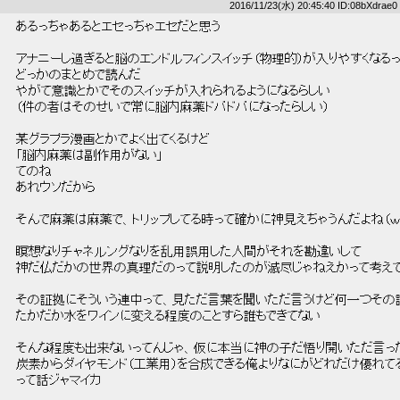
2016/11/23(水) 20:45:40 ID:08bXdrae0
 あるっちゃあるとエセっちゃエセだと思う 
 アナニーし過ぎると脳のエンドルフィンスイッチ（物理的）が入りやすくなるっ
 どっかのまとめで読んだ 
 やがて意識とかでそのスイッチが入れられるようになるらしい 
 （件の者はそのせいで常に脳内麻薬ドバドバになったらしい） 
 某グラプラ漫画とかでよく出てくるけど 
 「脳内麻薬は副作用がない」 
 てのね 
 あれウソだから 
 そんで麻薬は麻薬で、トリップしてる時って確かに神見えちゃうんだよね（ｗ
 瞑想なりチャネルングなりを乱用誤用した人間がそれを勘違いして 
 神だ仏だかの世界の真理だのって説明したのが滅尽じゃねえかって考えて
 その証拠にそういう連中って、見ただ言葉を聞いただ言うけど何一つその
 たかだか水をワインに変える程度のことすら誰もできてない 
 そんな程度も出来ないってんじゃ、仮に本当に神の子だ悟り開いただ言った
 炭素からダイヤモンド（工業用）を合成できる俺よりなにがどれだけ優れて
 って話ジャマイカ 