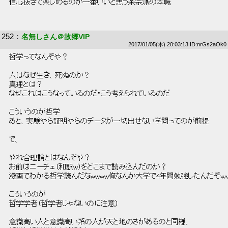
 信心抜きで楽しめるのが一番いいと思う某宗派の本職 
252
：
名無しさん＠故郷VIP
2017/01/05(木) 20:03:13 ID:nrGs2aOk0
 哲学ってなんぞや？ 
 人はなぜ生き、死ぬのか？ 
 真理とは？ 
 なぜこれはこうなっているのだ・こう考えられているのだ 
 こういうのが哲学 
 あと、実験やら証明やらのデータが一切出せない学問ってのが前提 
 で、 
 やれ合理論とはなんぞや？ 
 お前はニーチェ（和訳w）をどこまで読み込んだのか？ 
 漫画でわかる哲学読んだなwwww俺なんか大学で4年間勉強したんだぞｗｗ
 こういうのが 
 哲学学者（哲学者じゃないのに注意） 
 意識高い人と意識高い系の人が天と地のさがあるのと同様、 