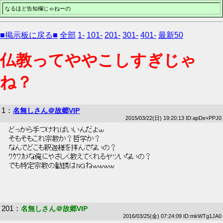
なるほど告知欄じゃねーの
■掲示板に戻る■
全部
1-
101-
201-
301-
401-
最新50
仏教ってややこしすぎじゃ
ね？
1
：
名無しさん＠故郷VIP
2015/03/22(日) 19:20:13 ID:apDe+PPJ0
 どっから手つければいいんだよｗ 
 そもそもこれ宗教か？哲学か？ 
 なんでどこも釈迦様を拝んでないの？ 
 ﾜｹﾜｶﾒな俺にやさしく教えてくれるヤツいないの？ 
 でも特定宗教の勧誘はNGねｗｗｗｗ 
201
：
名無しさん＠故郷VIP
2016/03/25(金) 07:24:09 ID:mkWTg1JA0