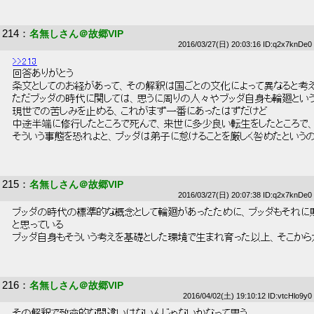
214
：
名無しさん＠故郷VIP
2016/03/27(日) 20:03:16 ID:q2x7knDe0
>>213
 回答ありがとう 
 条文としてのお経があって、その解釈は国ごとの文化によって異なると考
 ただブッダの時代に関しては、思うに周りの人々やブッダ自身も輪廻という
 現世での苦しみを止める、これがまず一番にあったはずだけど 
 中途半端に修行したところで死んで、来世に多少良い転生をしたところで
 そういう事態を恐れよと、ブッダは弟子に怠けることを厳しく咎めたという
215
：
名無しさん＠故郷VIP
2016/03/27(日) 20:07:38 ID:q2x7knDe0
 ブッダの時代の標準的な概念として輪廻があったために、ブッダもそれに則
 と思っている 
 ブッダ自身もそういう考えを基礎とした環境で生まれ育った以上、そこから
216
：
名無しさん＠故郷VIP
2016/04/02(土) 19:10:12 ID:vtcHlo9y0
 その解釈で致命的な間違いはないんじゃないかなって思う 