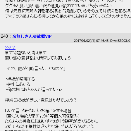
 初詣で複数の神社をハシゴするのは良くないって聞くけどどうなんだろ 
 ググると良い派と悪い派の意見が割れてていまいち分からない 
 俺は元旦に天照大神を祀る神社に初詣してからその足で月読命を祀る神社
 アマテラス姉さんに挨拶してから弟の所にも挨拶に行くってだけの話でそん
249
：
名無しさん＠故郷VIP
2017/01/02(月) 07:46:45 ID:wx5ZDCki0
>>248
 まず問題ないと考えます 
 悪い派の意見をよく精査してみましょう 
 「それ、誰が何時言ったことなの？」 
 ・神様が喧嘩する 
 ・失礼にあたる 
 ・俺のおばあちゃんが言ってたetc 
 極端に根拠が乏しい意見ばかりでしょう？ 
 しいて言うならなにかお願いをする場合 
 （宝くじが当たりますように等個人的な望み） 
 たくさんの神様にお願いすれば叶う確率が高くなるかも 
 みたいな助平根性はきっとお嫌いなんだろうなという、 