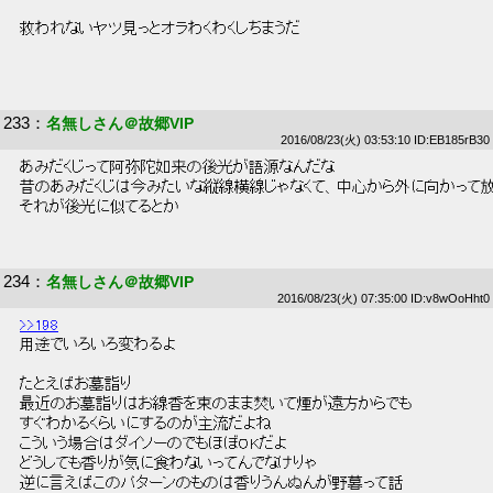
 救われないヤツ見っとオラわくわくしちまうだ 
233
：
名無しさん＠故郷VIP
2016/08/23(火) 03:53:10 ID:EB185rB30
 あみだくじって阿弥陀如来の後光が語源なんだな 
 昔のあみだくじは今みたいな縦線横線じゃなくて、中心から外に向かって
 それが後光に似てるとか 
234
：
名無しさん＠故郷VIP
2016/08/23(火) 07:35:00 ID:v8wOoHht0
>>198
 用途でいろいろ変わるよ 
 たとえばお墓詣り 
 最近のお墓詣りはお線香を束のまま焚いて煙が遠方からでも 
 すぐわかるくらいにするのが主流だよね 
 こういう場合はダイソーのでもほぼOKだよ 
 どうしても香りが気に食わないってんでなけりゃ 
 逆に言えばこのパターンのものは香りうんぬんが野暮って話 