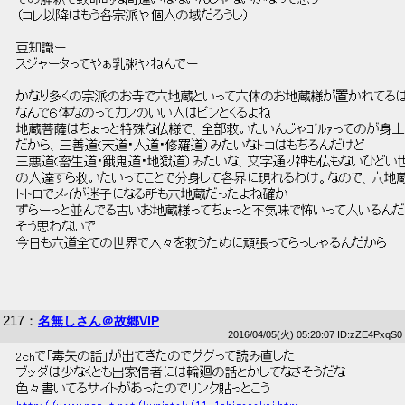
 （コレ以降はもう各宗派や個人の域だろうし） 
 豆知識ー 
 スジャータってやぁ乳粥やねんでー 
 かなり多くの宗派のお寺で六地蔵といって六体のお地蔵様が置かれてるは
 なんで６体なのってカンのいい人はピンとくるよね 
 地蔵菩薩はちょっと特殊な仏様で、全部救いたいんじゃｺﾞﾙｧってのが身上
 だから、三善道(天道・人道・修羅道）みたいなトコはもちろんだけど 
 三悪道(畜生道・餓鬼道・地獄道）みたいな、文字通り神も仏もないひどい世
 の人達すら救いたいってことで分身して各界に現れるわけ。なので、六地蔵
 トトロでメイが迷子になる所も六地蔵だったよね確か 
 ずらーっと並んでる古いお地蔵様ってちょっと不気味で怖いって人いるんだ
 そう思わないで 
 今日も六道全ての世界で人々を救うために頑張ってらっしゃるんだから 
217
：
名無しさん＠故郷VIP
2016/04/05(火) 05:20:07 ID:zZE4PxqS0
 2chで「毒矢の話」が出てきたのでググって読み直した 
 ブッダは少なくとも出家信者には輪廻の話とかしてなさそうだな 
 色々書いてるサイトがあったのでリンク貼っとこう 