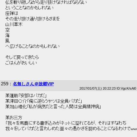
 仏を斬り殺しながら走り抜けなければならない 
 ということなのかもしれない 
 座禅は 
 その走り抜け通り抜けるさまを 
 山川草木 
 空 
 海 
 風 
 へ広げることなのかもしれない 
 そして戻ってきたら 
 ごはんがおいしい 
259
：
名無しさん＠故郷VIP
2017/01/07(土) 20:22:23 ID:VgcK/sAl0
 某蓮舫「安部はバカだ」 
 某津田〇介「俺に逆らうヤツは全員バカだ」 
 某加山理化「私が病気だと言った人間は全員精神病」 
 某お三方 
 「我々を馬鹿にする書き込みがネットに溢れてるが、それはすなわち 
 我々をしてバカだと言わしめた面々の愚かさを認めることになるわけでwwww(