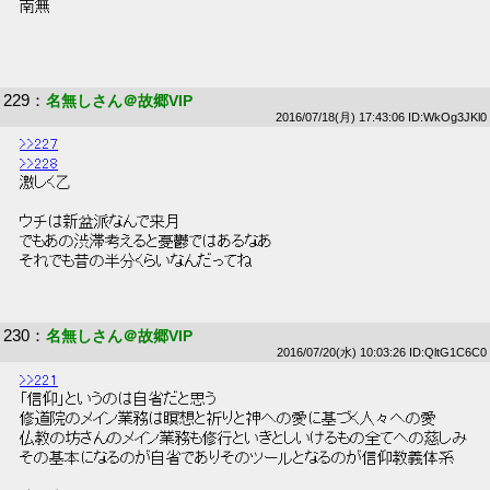
 南無 
229
：
名無しさん＠故郷VIP
2016/07/18(月) 17:43:06 ID:WkOg3JKl0
>>227
>>228
 激しく乙 
 ウチは新盆派なんで来月 
 でもあの渋滞考えると憂鬱ではあるなあ 
 それでも昔の半分くらいなんだってね 
230
：
名無しさん＠故郷VIP
2016/07/20(水) 10:03:26 ID:QltG1C6C0
>>221
 「信仰」というのは自省だと思う 
 修道院のメイン業務は瞑想と祈りと神への愛に基づく人々への愛 
 仏教の坊さんのメイン業務も修行といきとしいけるもの全てへの慈しみ 
 その基本になるのが自省でありそのツールとなるのが信仰教義体系 