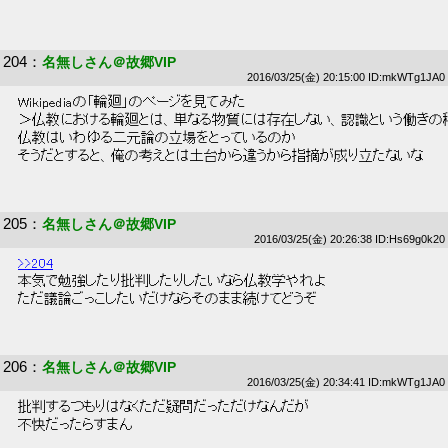
204
：
名無しさん＠故郷VIP
2016/03/25(金) 20:15:00 ID:mkWTg1JA0
 Wikipediaの「輪廻」のページを見てみた 
 ＞仏教における輪廻とは、単なる物質には存在しない、認識という働きの移
 仏教はいわゆる二元論の立場をとっているのか 
 そうだとすると、俺の考えとは土台から違うから指摘が成り立たないな 
205
：
名無しさん＠故郷VIP
2016/03/25(金) 20:26:38 ID:Hs69g0k20
>>204
 本気で勉強したり批判したりしたいなら仏教学やれよ 
 ただ議論ごっこしたいだけならそのまま続けてどうぞ 
206
：
名無しさん＠故郷VIP
2016/03/25(金) 20:34:41 ID:mkWTg1JA0
 批判するつもりはなくただ疑問だっただけなんだが 
 不快だったらすまん 