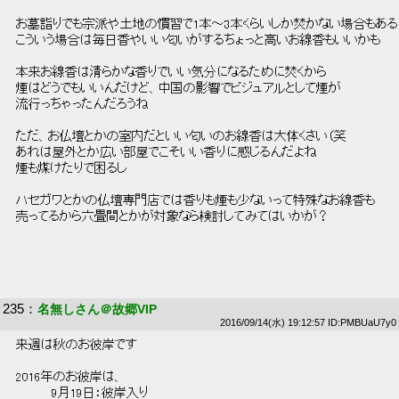
 お墓詣りでも宗派や土地の慣習で1本～3本くらいしか焚かない場合もある
 こういう場合は毎日香やいい匂いがするちょっと高いお線香もいいかも 
 本来お線香は清らかな香りでいい気分になるために焚くから 
 煙はどうでもいいんだけど、中国の影響でビジュアルとして煙が 
 流行っちゃったんだろうね 
 ただ、お仏壇とかの室内だといい匂いのお線香は大体くさい（笑 
 あれは屋外とか広い部屋でこそいい香りに感じるんだよね 
 煙も煤けたりで困るし 
 ハセガワとかの仏壇専門店では香りも煙も少ないって特殊なお線香も 
 売ってるから六畳間とかが対象なら検討してみてはいかが？ 
235
：
名無しさん＠故郷VIP
2016/09/14(水) 19:12:57 ID:PMBUaU7y0
 来週は秋のお彼岸です 
 2016年のお彼岸は、 
 　　　　9月19日：彼岸入り 