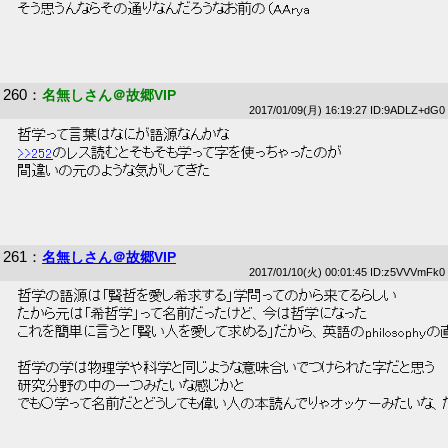
 そう思うんならその通りなんだろうなお前の（AArya 
260
：
名無しさん＠故郷VIP
2017/01/09(月) 16:19:27 ID:9ADLZ+dG0
 哲学って言葉はなにが語源なんかな 
>>252
のレス読むとそもそも学って字を使っちゃったのが 
 間違いの元のような気がしてきた 
261
：
名無しさん＠故郷VIP
2017/01/10(火) 00:01:45 ID:z5VVVmFk0
 哲学の語源は「賢哲を愛し希求する」学問ってのから来てるらしい 
 たから元は「希哲学」って名前だったけど、今は哲学になった 
 これを簡単に言うと「賢い人を愛して求める」だから、英語のphilosophy
 哲学の学は物理学や科学と同じような意味合いでつけられた字だと思う 
 研究分野の中の一つみたいな感じかと 
 でも○学って名前だとどうしても偉い人の本読んでりゃオッケーみたいな、