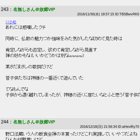
243
：
名無しさん＠故郷VIP
2016/11/30(水) 18:57:15 ID:TBSBwvRK0
>>242
 あれには感嘆したクチ 
 同時に、仏教の魅力つか強味をみた気がしたな初めて見た時は 
 肯定しながらも否定し、改めて肯定しながら見直す 
 禅の妙かもな（いいかどうかは別なｗｗｗｗ） 
 某さだまさしの歌詞だけど 
 昔子供たちは神様の一番近くで遊んでいた 
 てなもんでな 
 子供から遠く離れてしまったが、神様の近くに居たいなとふと思う「昔子供だ
244
：
名無しさん＠故郷VIP
2016/12/18(日) 21:56:34 ID:aHeviRy70
 野口法蔵いう人の断食坐禅の本買ったけどこれ実践していいやつだよね 