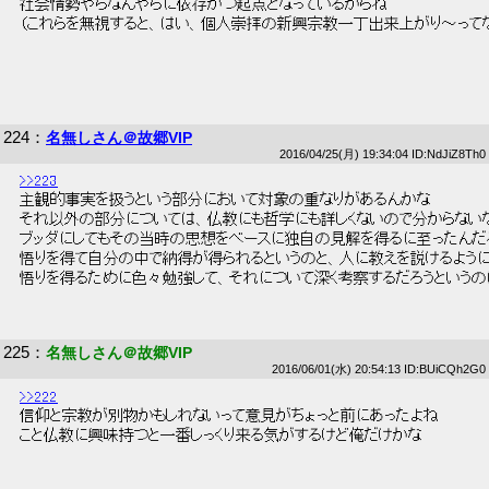
 社会情勢やらなんやらに依存かつ起点となっているからね 
 （これらを無視すると、はい、個人崇拝の新興宗教一丁出来上がり～ってな
224
：
名無しさん＠故郷VIP
2016/04/25(月) 19:34:04 ID:NdJiZ8Th0
>>223
 主観的事実を扱うという部分において対象の重なりがあるんかな 
 それ以外の部分については、仏教にも哲学にも詳しくないので分からないな
 ブッダにしてもその当時の思想をベースに独自の見解を得るに至ったんだ
 悟りを得て自分の中で納得が得られるというのと、人に教えを説けるように
 悟りを得るために色々勉強して、それについて深く考察するだろうというの
225
：
名無しさん＠故郷VIP
2016/06/01(水) 20:54:13 ID:BUiCQh2G0
>>222
 信仰と宗教が別物かもしれないって意見がちょっと前にあったよね 
 こと仏教に興味持つと一番しっくり来る気がするけど俺だけかな 