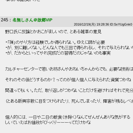
 なんか胡散臭いけど 
245
：
名無しさん＠故郷VIP
2016/12/19(月) 19:28:36 ID:SxYUgGnk0
 野口氏に反論とかおこがましいので、とある雑草の意見 
 ・「禅」のやり方は経験でしか得られない。ゆえに師が必要 
 ・が、別に難しくない。どんな人でも三回で得られるし、それで与えられない
 ・が、だからといってやれ完成だの習得だのじゃないのも事実 
 カルチャーセンターで若いお坊さんやおねいちゃんからでも、必要な技術は
 それのその後どうするのか？ってのが個人個人に与えられた資質つかね 
 間違ってもいい。ただ、取り返しがつかないことだけを避ければそれで充分
 （とある新興宗教に目をつけられたリ、死んでしまったり、障害が残るレベルだ
 個人的には、一日や二日の断食（水除く）なんてぜんぜんありな気がする 
 しいていえばお値段がびっくりーーーってだけかな 