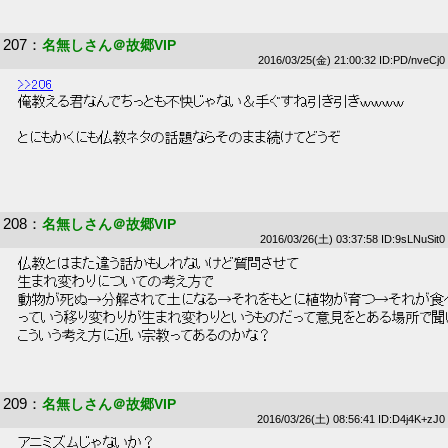
207
：
名無しさん＠故郷VIP
2016/03/25(金) 21:00:32 ID:PD/nveCj0
>>206
 俺教える君なんでちっとも不快じゃない＆手ぐすね引き引きｗｗｗｗ 
 とにもかくにも仏教ネタの話題ならそのまま続けてどうぞ 
208
：
名無しさん＠故郷VIP
2016/03/26(土) 03:37:58 ID:9sLNuSit0
 仏教とはまた違う話かもしれないけど質問させて 
 生まれ変わりについての考え方で 
 動物が死ぬ→分解されて土になる→それをもとに植物が育つ→それが食
 っていう移り変わりが生まれ変わりというものだって意見をとある場所で聞
 こういう考え方に近い宗教ってあるのかな？ 
209
：
名無しさん＠故郷VIP
2016/03/26(土) 08:56:41 ID:D4j4K+zJ0
 アニミズムじゃないか？ 