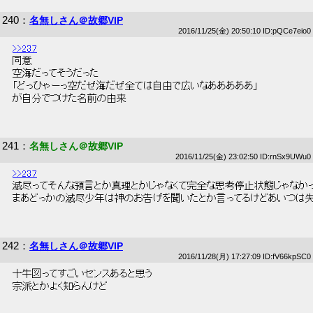
240
：
名無しさん＠故郷VIP
2016/11/25(金) 20:50:10 ID:pQCe7eio0
>>237
 同意 
 空海だってそうだった 
 「どっひゃーっ空だぜ海だぜ全ては自由で広いなあああああ」 
 が自分でつけた名前の由来 
241
：
名無しさん＠故郷VIP
2016/11/25(金) 23:02:50 ID:rnSx9UWu0
>>237
 滅尽ってそんな預言とか真理とかじゃなくて完全な思考停止状態じゃなかっ
 まあどっかの滅尽少年は神のお告げを聞いたとか言ってるけどあいつは失
242
：
名無しさん＠故郷VIP
2016/11/28(月) 17:27:09 ID:fV66kpSC0
 十牛図ってすごいセンスあると思う 
 宗派とかよく知らんけど 