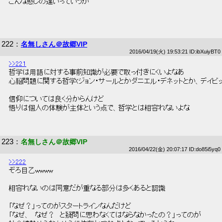
 こんな感じの違いっていうか 
222
：
名無しさん＠故郷VIP
2016/04/19(火) 19:53:21 ID:ibXuiyBT0
>>221
 哲学は用語に対する事前知識が必要で取っ付きにくいよなあ 
 心脳問題に関する哲学(ジョン・サールとかダニエル・デネットとか、デイビッ
 信仰については良く分からんけど 
 悟りは個人の体験が主体という点で、哲学とは相容れないよな 
223
：
名無しさん＠故郷VIP
2016/04/22(金) 20:07:17 ID:do85i5yq0
>>222
 ぞろ目乙wwww 
 相容れないのは同意だが重なる部分は多くあると認識 
 「なぜ？」ってのがスタートラインなんだけど 
 「なぜ、　なぜ？　と疑問に思わなくてはならなかったの？」ってのが 