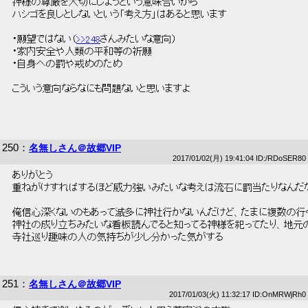
 神様の尊厳を大切にしようという意味合いから 
 ハシゴを良しとしないという「考え方」はあると思います 
 ・願望ではない（
>>248
さんみたいな意向） 
 ・家内安全や人類の平和等の祈願 
 ・自身への罰や戒めのため 
 こういう意向ならなにも問題ないと思いますよ 
250
：
名無しさん＠故郷VIP
2017/01/02(月) 19:41:04 ID:/RDoSER80
 ありがとう 
 重ねがけすればするほど威力強いみたいな考えは流石に罰当たりなんだな
 俺信心深くないのもあって滅多に神社行かないんだけど、たまに複数の行く
 神社の成り立ちみたいな看板読んでると知ってる神様を祀ってたり、地元
 寺社巡り趣味の人の気持ちが少し分かった気がする 
251
：
名無しさん＠故郷VIP
2017/01/03(火) 11:32:17 ID:OnMRWjRh0