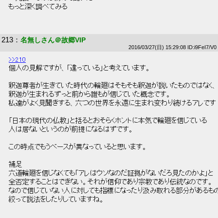
 もっと深く調べてみる 
213
：
名無しさん＠故郷VIP
2016/03/27(日) 15:29:08 ID:i9FeI7/V0
>>210
 個人の見解ですが、「違っている」と考えています。 
 釈迦尊者が生きていた時代の輪廻はそもそも釈迦が説いたものではなく、
 釈迦が生まれるずっと前から誰もが信じていた概念です。 
 私達がよく見聞きする、六つの世界を永遠に生まれ変わり続けるアレです 
 「日本の現代の仏教」と括るとおそらくホントに本気で輪廻を信じている 
 人は居ないというのが前提になるはずです。 
 この時点でもうベースが異なっていると思います。 
 補足 
 六道輪廻を信じなくても「アレはウソなのだ証拠がないだろ見たのかよ」と 
 全否定することはできない。それが信仰であり宗教であり伝統なのです。 
 なので信じていない人に対しても指標になったり汲み取れる部分があるもの
 絞って説法をしたりしていますね。 