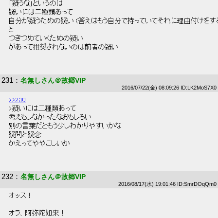
 「疑うな」というのは 
 疑いには二種類あって 
 自分が疑うための疑い (答えはもう自分で持っていてそれに理由付けをす
 と 
 つきつめていくための疑い 
 があって推奨されないのは前者の疑い 
231
：
名無しさん＠故郷VIP
2016/07/22(金) 08:09:26 ID:LK2MoS7X0
>>230
 >疑いには二種類あって 
 考えもしなかったなおもしろい 
 別の言葉だともう少しわかりやすいかな 
 疑問と疑念 
 かえってややこしいか 
232
：
名無しさん＠故郷VIP
2016/08/17(水) 19:01:46 ID:SmrDOqQm0
 オッス！ 
 オラ、阿弥陀如来！ 