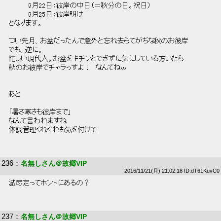
 　　　　9月22日：彼岸の中日（＝秋分の日。祝日） 
 　　　　9月25日：彼岸明け 
 となります。 
 つい先月、お盆だったんで意外と忘れ去らてがちな秋のお彼岸 
 でも、逆に。 
 忙しい現代人。お盆をキチンとできずに気にしている方いたら 
 秋のお彼岸でチャラっすよ！　なんてねｗ 
 あと 
 「暑さ寒さも彼岸まで」 
 なんて言われますね 
 体調管理くれぐれも気を付けて 
236
：
名無しさん＠故郷VIP
2016/11/21(月) 21:02:18 ID:dT61KuvC0
 滅尽定ってホントにあるの？ 
237
：
名無しさん＠故郷VIP