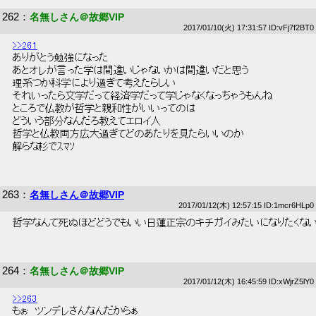
262
：
名無しさん＠故郷VIP
2017/01/10(火) 17:31:57 ID:vFj7f2BT0
>>261
 ありがとう勉強になった 
 あとオレが言った学は間違いじゃないかは間違いだと思う 
 理系つか科学により過ぎて考えたらしい 
 それいったら文学だって経済学だって学じゃなくなっちゃうもんね 
 ところで仏教が哲学と親和性がいいってのは 
 どういう部分なんだろ教えてエロイ人 
 哲学と仏教両方広大過ぎてどのあたりを見たらいいのか 
 解らな杉でｽﾏｿ 
263
：
名無しさん＠故郷VIP
2017/01/12(木) 12:57:15 ID:1mcr6HLp0
 哲学なんて死ぬほどどうでもいい日蓮正宗のキチガイみたいになりたくないか
264
：
名無しさん＠故郷VIP
2017/01/12(木) 16:45:59 ID:xWjrZ5lY0
>>263
 もぉ　ツンデレさんなんだからぁ 