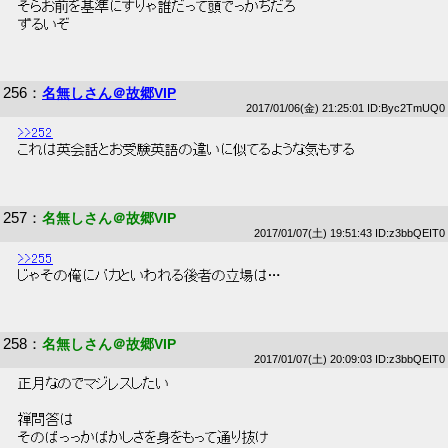
 そらお前を基準にすりゃ誰だって頭でっかちだろ 
 ずるいぞ 
256
：
名無しさん＠故郷VIP
2017/01/06(金) 21:25:01 ID:Byc2TmUQ0
>>252
 これは英会話とお受験英語の違いに似てるような気もする 
257
：
名無しさん＠故郷VIP
2017/01/07(土) 19:51:43 ID:z3bbQEIT0
>>255
 じゃその俺にバカといわれる後者の立場は… 
258
：
名無しさん＠故郷VIP
2017/01/07(土) 20:09:03 ID:z3bbQEIT0
 正月なのでマジレスしたい 
 禅問答は 
 そのばっっかばかしさを身をもって通り抜け 