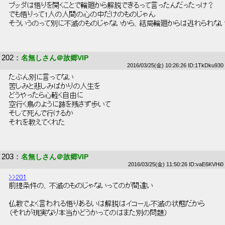
 ブッダは悟りを開くことで輪廻から解脱できるって言ったんだったっけ？ 
 でも悟りって1人の人間の心の中だけのものじゃん 
 そういうのって別に不滅のものじゃないから、結局輪廻からは逃れられない
202
：
名無しさん＠故郷VIP
2016/03/25(金) 10:26:26 ID:1TkDku930
 たぶん別に言ってない 
 苦しみと悲しみばかりの人生を 
 どうやったら心軽く自由に 
 空行く鳥のように跡を残さず歩いて 
 そして死んで行けるか 
 それを教えてくれた 
203
：
名無しさん＠故郷VIP
2016/03/25(金) 11:50:26 ID:vaE6KVHi0
>>201
 前提条件の、不滅のものじゃないってのが間違い 
 仏教でよく言われる悟りあるいは解脱はイコール不滅の状態だから 
 （それが現実なり本当かどうかってのはまた別の問題） 