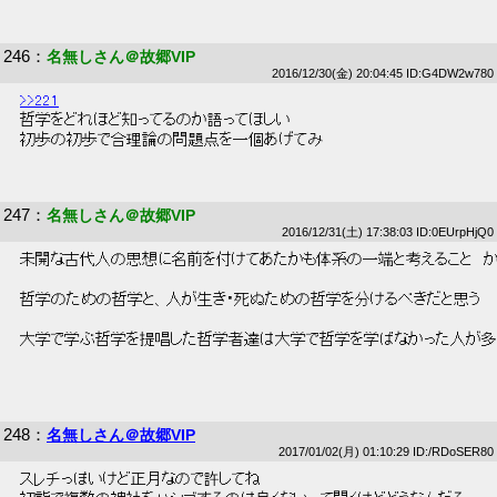
246
：
名無しさん＠故郷VIP
2016/12/30(金) 20:04:45 ID:G4DW2w780
>>221
 哲学をどれほど知ってるのか語ってほしい 
 初歩の初歩で合理論の問題点を一個あげてみ 
247
：
名無しさん＠故郷VIP
2016/12/31(土) 17:38:03 ID:0EUrpHjQ0
 未開な古代人の思想に名前を付けてあたかも体系の一端と考えること　か
 哲学のための哲学と、人が生き・死ぬための哲学を分けるべきだと思う 
 大学で学ぶ哲学を提唱した哲学者達は大学で哲学を学ばなかった人が多い
248
：
名無しさん＠故郷VIP
2017/01/02(月) 01:10:29 ID:/RDoSER80
 スレチっぽいけど正月なので許してね 