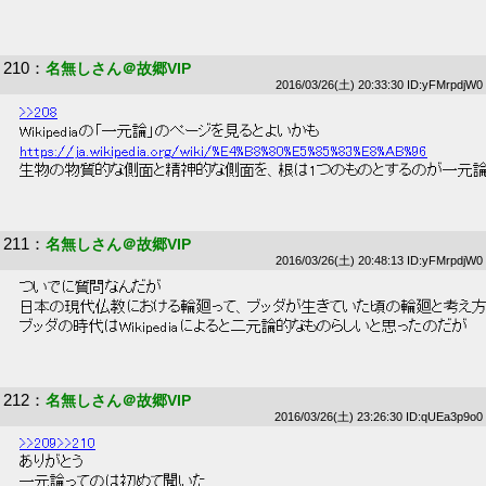
210
：
名無しさん＠故郷VIP
2016/03/26(土) 20:33:30 ID:yFMrpdjW0
>>208
 Wikipediaの「一元論」のページを見るとよいかも 
https://ja.wikipedia.org/wiki/%E4%B8%80%E5%85%83%E8%AB%96
 生物の物質的な側面と精神的な側面を、根は1つのものとするのが一元論
211
：
名無しさん＠故郷VIP
2016/03/26(土) 20:48:13 ID:yFMrpdjW0
 ついでに質問なんだが 
 日本の現代仏教における輪廻って、ブッダが生きていた頃の輪廻と考え方
 ブッダの時代はWikipediaによると二元論的なものらしいと思ったのだが 
212
：
名無しさん＠故郷VIP
2016/03/26(土) 23:26:30 ID:qUEa3p9o0
>>209
>>210
 ありがとう 
 一元論ってのは初めて聞いた 