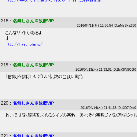
http://www.ncn-t.net/kunistok/11-1shigosekai.htm
218
：
名無しさん＠故郷VIP
2016/04/11(月) 11:56:54 ID:gMzSxaZ50
 こんなサイトがあるよ 
 ↓ 
http://hasunoha.jp/
219
：
名無しさん＠故郷VIP
2016/04/13(水) 21:33:01 ID:BcK8N5CG0
 「信仰」を排除した新しい仏教の台頭に期待 
220
：
名無しさん＠故郷VIP
2016/04/14(木) 21:41:33 ID:XiD7lDnl0
 救いではなく解釈を求めるタイプの宗教…あれそれ宗教じゃなく哲学じゃね
221
：
名無しさん＠故郷VIP