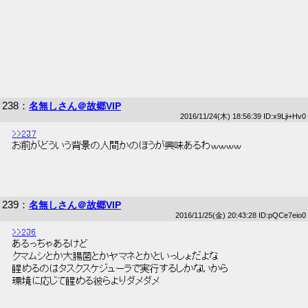
238
：
名無しさん＠故郷VIP
2016/11/24(木) 18:56:39 ID:x9Lji+Hv0
>>237
 お前がどういう背景の人間かのほうが興味あるわｗｗｗｗ 
239
：
名無しさん＠故郷VIP
2016/11/25(金) 20:43:28 ID:pQCe7eio0
>>236
 あるっちゃあるけど 
 クマムシとか大腸菌とかヤマネとかといっしょだよな 
 醒めるのはタスクスケジューラで実行するしかないから 
 環境に応じて醒める彼らよりダメダメ 