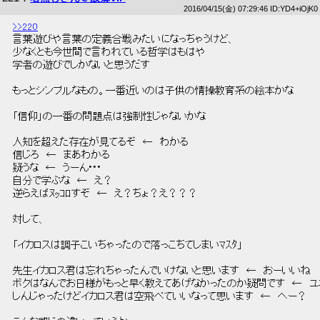
2016/04/15(金) 07:29:46 ID:YD4+iOjK0
>>220
 言葉遊びや言葉の定義合戦みたいになっちゃうけど、 
 少なくとも今世間で言われている哲学はもはや 
 学者の遊びでしかないと思うだす 
 もっとシンプルなもの。一番近いのは子供の情操教育系の絵本かな 
 「信仰」の一番の問題点は強制性じゃないかな 
 人知を超えた存在が見てるぞ　←　わかる 
 信じろ　←　まあわかる 
 疑うな　←　うーん･･･ 
 自分で学ぶな　←　え？ 
 逆らえばﾇｯｺﾛすぞ　←　え？ちょ？え？？？ 
 対して、 
 「イカロスは調子こいちゃったので落っこちてしまいﾏｽﾀ」 
 先生イカロス君は忘れちゃったんでいけないと思います　←　おーいいね 
 ボクはなんでお日様がもっと早く教えてあげなかったのか疑問です　←　ユ
 しんじゃったけどイカロス君は空飛べていいなって思います　←　へー？ 