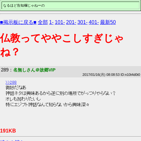
なるほど告知欄じゃねーの
■掲示板に戻る■
全部
1-
101-
201-
301-
401-
最新50
仏教ってややこしすぎじゃ
ね？
289
：
名無しさん＠故郷VIP
2017/01/16(月) 08:08:53 ID:n10t4d0t0
>>288
 微妙だなあ 
 神話ネタは興味あるから逆に別の場所でがっつりやらない？ 
 オレも加わりたいし 
 特にエジプト神話なんて知らないから興味深々 
191KB