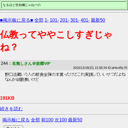
なるほど告知欄じゃねーの
■掲示板に戻る■
全部
1-
101-
201-
301-
401-
最新50
仏教ってややこしすぎじゃ
ね？
244
：
名無しさん＠故郷VIP
2016/12/18(日) 21:56:34 ID:aHeviRy70
 野口法蔵いう人の断食坐禅の本買ったけどこれ実践していいやつだよね 
 なんか胡散臭いけど 
191KB
続きを読む
掲示板に戻る
全部
前100
次100
最新50