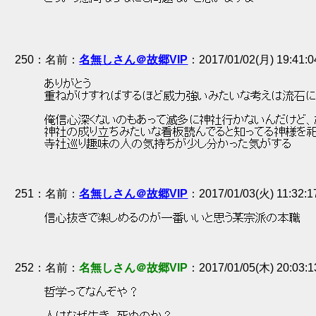
250
：
名無しさん＠故郷VIP
2017/01/02(月) 19:41:
 ありがとう 
 重ねがけすればするほど威力強いみたいな考えは流石に
 俺信心深くないのもあって滅多に神社行かないんだけど、
 神社の成り立ちみたいな看板読んでると知ってる神様を
 寺社巡り趣味の人の気持ちが少し分かった気がする 
251
：
名無しさん＠故郷VIP
2017/01/03(火) 11:32
 信心抜きで楽しめるのが一番いいと思う某宗派の本職 
252
：
名無しさん＠故郷VIP
2017/01/05(木) 20:03:
 哲学ってなんぞや？ 