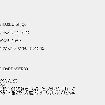
03 ID:0EUrpHjQ0
考えること　かな 
べきだと思う 
なかった人が多いような　ね 
29 ID:/RDoSER80
うなんだろ 
ない 
月読命を祀る神社にも行ったんだけど、これって 
てだけの話でそんな悪いようにも感じないけどなぁ 