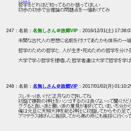
>>221
 哲学をどれほど知ってるのか語ってほしい 
 初歩の初歩で合理論の問題点を一個あげてみ 
247
：
名無しさん＠故郷VIP
2016/12/31(土) 17:38:
 未開な古代人の思想に名前を付けてあたかも体系の一端と
 哲学のための哲学と、人が生き・死ぬための哲学を分ける
 大学で学ぶ哲学を提唱した哲学者達は大学で哲学を学ば
248
：
名無しさん＠故郷VIP
2017/01/02(月) 01:10:
 スレチっぽいけど正月なので許してね 
 初詣で複数の神社をハシゴするのは良くないって聞くけどど
 ググると良い派と悪い派の意見が割れてていまいち分から
 俺は元旦に天照大神を祀る神社に初詣してからその足で
 アマテラス姉さんに挨拶してから弟の所にも挨拶に行くっ