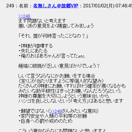
249
：
名無しさん＠故郷VIP
2017/01/02(月) 07:46:
>>248
 まず問題ないと考えます 
 悪い派の意見をよく精査してみましょう 
 「それ、誰が何時言ったことなの？」 
 ・神様が喧嘩する 
 ・失礼にあたる 
 ・俺のおばあちゃんが言ってたetc 
 極端に根拠が乏しい意見ばかりでしょう？ 
 しいて言うならなにかお願いをする場合 
 （宝くじが当たりますように等個人的な望み） 
 たくさんの神様にお願いすれば叶う確率が高くなるかも 
 みたいな助平根性はきっとお嫌いなんだろうなという、 
 神様の尊厳を大切にしようという意味合いから 
 ハシゴを良しとしないという「考え方」はあると思います 
 ・願望ではない（
>>248
さんみたいな意向） 
 ・家内安全や人類の平和等の祈願 
 ・自身への罰や戒めのため 
 こういう意向ならなにも問題ないと思いますよ 