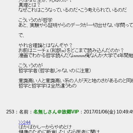
 人はなぜ生き、死ぬのか？ 
 真理とは？ 
 なぜこれはこうなっているのだ・こう考えられているのだ 
 こういうのが哲学 
 あと、実験やら証明やらのデータが一切出せない学問って
 で、 
 やれ合理論とはなんぞや？ 
 お前はニーチェ（和訳w）をどこまで読み込んだのか？ 
 漫画でわかる哲学読んだなwwww俺なんか大学で4年間勉
 こういうのが 
 哲学学者（哲学者じゃないのに注意） 
 意識高い人と意識高い系の人が天と地のさがあるのと同様
 哲学と哲学学は全然違うもの 
253
：
名無しさん＠故郷VIP
2017/01/06(金) 10:49:4
>>244
 ばかばかしーからやめとけ 
 健康のために断食したいなら医者に聞け 