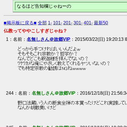
なるほど告知欄じゃねーの
■掲示板に戻る■
全部
1-
101-
201-
301-
401-
最新50
仏教ってややこしすぎじゃね？
1
：
名無しさん＠故郷VIP
2015/03/22(日) 19:20:13
 どっから手つければいいんだよｗ 
 そもそもこれ宗教か？哲学か？ 
 なんでどこも釈迦様を拝んでないの？ 
 ﾜｹﾜｶﾒな俺にやさしく教えてくれるヤツいないの？ 
 でも特定宗教の勧誘はNGねｗｗｗｗ 
244
：
名無しさん＠故郷VIP
2016/12/18(日) 21:56:
 野口法蔵いう人の断食坐禅の本買ったけどこれ実践して
 なんか胡散臭いけど 