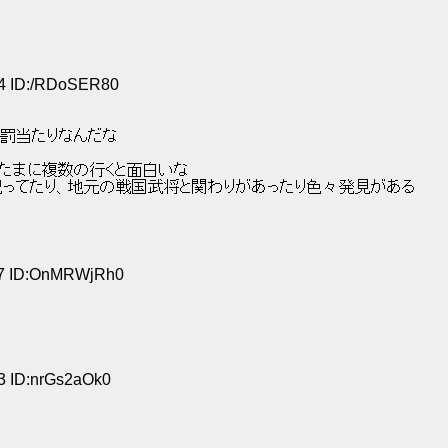
04 ID:/RDoSER80
罰当たりなんだな 
たまに複数の行くと面白いな 
祀ってたり、地元の戦国武将と関わりがあったり色々発見がある 
:17 ID:OnMRWjRh0
13 ID:nrGs2aOk0