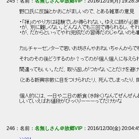
245
：
名無しさん＠故郷VIP
2016/12/19(月) 19:28:
 野口氏に反論とかおこがましいので、とある雑草の意見 
 ・「禅」のやり方は経験でしか得られない。ゆえに師が必要
 ・が、別に難しくない。どんな人でも三回で得られるし、そ
 ・が、だからといってやれ完成だの習得だのじゃないのも事
 カルチャーセンターで若いお坊さんやおねいちゃんからで
 それのその後どうするのか？ってのが個人個人に与えら
 間違ってもいい。ただ、取り返しがつかないことだけを避
 （とある新興宗教に目をつけられたリ、死んでしまったり、障
 個人的には、一日や二日の断食（水除く）なんてぜんぜん
 しいていえばお値段がびっくりーーーってだけかな 
246
：
名無しさん＠故郷VIP
2016/12/30(金) 20:04