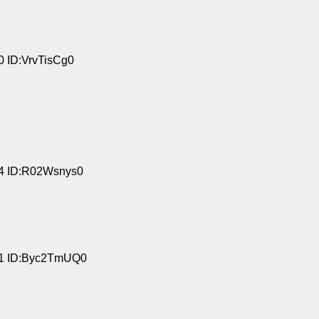
0 ID:VrvTisCg0
34 ID:R02Wsnys0
01 ID:Byc2TmUQ0
 