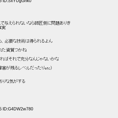
36 ID:SxYUgGnk0
 
れで与えられないなら師匠側に問題ありき 
実 
も、必要な技術は得られるよん 
れた資質つかね 
ければそれで充分なんじゃないかな 
害が残るレベルだったりetc） 
ありな気がする 
:45 ID:G4DW2w780