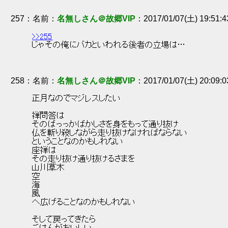
257
：
名無しさん＠故郷VIP
2017/01/07(土) 19:51:
>>255
 じゃその俺にバカといわれる後者の立場は… 
258
：
名無しさん＠故郷VIP
2017/01/07(土) 20:09:
 正月なのでマジレスしたい 
 禅問答は 
 そのばっっかばかしさを身をもって通り抜け 
 仏を斬り殺しながら走り抜けなければならない 
 ということなのかもしれない 
 座禅は 
 その走り抜け通り抜けるさまを 
 山川草木 
 空 
 海 
 風 
 へ広げることなのかもしれない 
 そして戻ってきたら 