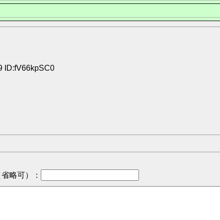
09 ID:fV66kpSC0
（省略可）
：