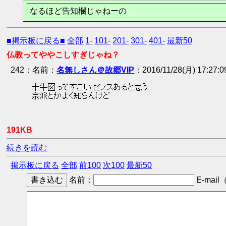
なるほど告知欄じゃねーの
■掲示板に戻る■
全部
1-
101-
201-
301-
401-
最新50
仏教ってややこしすぎじゃね？
242
：
名無しさん＠故郷VIP
2016/11/28(月) 17:27:
 十牛図ってすごいセンスあると思う 
 宗派とかよく知らんけど 
191KB
続きを読む
掲示板に戻る
全部
前100
次100
最新50
名前：
E-mail