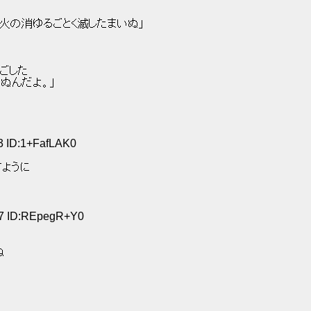
火の消ゆるごとく滅したまいぬ」 
ごした 
ぬんだよ。｣ 
23 ID:1+FafLAK0
ように 
27 ID:REpegR+Y0
 