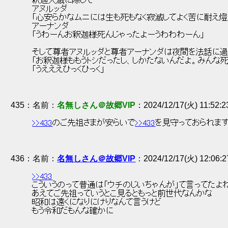
 釈迦入滅に際して 
 アヌルッダ 
 「心安らかなムニには生も死もなく寂滅してよく苦に耐え燈
 アーナンダ 
 「うわーんお釈迦様死んじゃったよーうわわわーん」 
 そして尊者アヌルッダと尊者アーナンダは夜間を法話に過
 「お釈迦様ももうトシだったし、しかたないんだよ。みんな死
 「うえええひっくひっく」 
435
：
名無しさん＠故郷VIP
2024/12/17(火) 11:52:
>>433
のご先祖さまが安らいで
>>433
を見守っておられます
436
：
名無しさん＠故郷VIP
2024/12/17(火) 12:06:
>>433
 こういうのって普通は「ウチのじいちゃんが」て言ってたよね
 あえてご先祖っていうとこ見るともっと前世代なんかな 
 昭和は遠くになりにけりなんて言うけど 
 もう令和だもんな確かに 