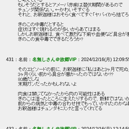
 と考えている 
 もしそうだとするとアメーバ赤痢は潜伏期間があるので 
 チュンダ関係ない。←かわいそすぐる 
 それと、お釈迦様はおそらく食べてすぐ「ヤバイから捨てろ
 きのこの中毒だとすると 
 症状はすぐ現れるのが多いからあてはまる 
 しかしお釈迦様は、食べて激烈な下痢や血便など具合が悪
 きのこの食中毒でできるだろうか? 
431
：
名無しさん＠故郷VIP
2024/12/16(月) 12:09:
 そのエピソードの前に、お釈迦様に「私はあと3ヶ月で死ぬ
 3ヶ月くらい前から具合が悪かったのではないか?? 
 80歳だしな 
 末期ガンだったかもしれないよ 
 肉食は禁じてなかったから肉の可能性はある 
 きのこは湿ったところに生えたりするので、新鮮ではない
 前からの病気と中毒の合わせ技でもっていかれたのかな
 お釈迦様はチュンダｷﾆｽﾝﾅと言ってくれてる 
432
：
名無しさん＠故郷VIP
2024/12/16(月) 12:14: