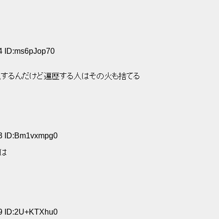
04 ID:ms6pJop70
退するんだけど遍歴する人はその火も捨てる 
23 ID:Bm1vxmpg0
は 
29 ID:2U+KTXhu0