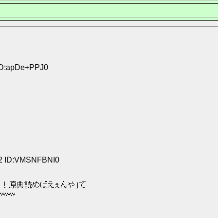
 ID:apDe+PPJ0
52 ID:VMSNFBNI0
や！原典読めばえぇんや」て 
ww 