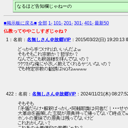
なるほど告知欄じゃねーの
■掲示板に戻る■
全部
1-
101-
201-
301-
401-
最新50
仏教ってややこしすぎじゃね？
1
：
名無しさん＠故郷VIP
2015/03/22(日) 19:20:13
 どっから手つければいいんだよｗ 
 そもそもこれ宗教か？哲学か？ 
 なんでどこも釈迦様を拝んでないの？ 
 ﾜｹﾜｶﾒな俺にやさしく教えてくれるヤツいないの？ 
 でも特定宗教の勧誘はNGねｗｗｗｗ 
422
：
名無しさん＠故郷VIP
2024/11/21(木) 08:27:
 そもそも 
 「矛盾だらけ・解釈ばっかし・阿頼耶識は何者だ！・・・せ
 大革命を画策した玄奘が原典持って帰ってないて時点でww
 ホントの意味での原典は残ってないけど 
 これおかしない？ 