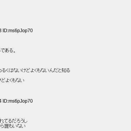
53 ID:ms6pJop70
である。 
るくはないけどよくもないんだと知る 
どよくもない 
54 ID:ms6pJop70
れてるだろうし 
ら誰もいない 