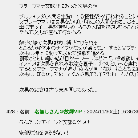
 ブラーフマナ文献群にあった次男の話 
 プルシャメダ(人間を生贄にする犠牲祭)が行われることに
 父ブラーフマナは長男をかばい「我この人間を殺さしむるこ
 母は末っ子三男を抱きしめ「我この人間を殺さしむること決
 それで次男が連れて行かれる 
 祭りの場で次男は杭に縛り付けられる 
 ところが解体用のナイフがなぜか通らない。すると父ブラー
 次男は神々に助けを求めて讃歌を唱える 
 讃歌とともに縄の結び目が一つ一つほどけていき最後にイ
 インドラは次男を哀れみ我汝を養子にすべしといって連れ
 すると父ブラーフマナが遮り「汝我が息子なり。我とともに
 次男は「知るか。てめーとなんざ親でも子でもねーわカス」
 次男の悲哀は古今東西同じであった。 
428
：
名無しさん＠故郷VIP
2024/11/30(土) 16:36:
 なんだっけアイーンと安部るだっけ 
 安部政治をゆるさない！ 