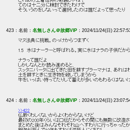
 これあの土着信仰の教義じゃね？ 
 てのは十二分に検討できたわけで 
 そういうのをしないって選択したのは誰だよって思ったり 
423
：
名無しさん＠故郷VIP
2024/11/24(日) 22:57:
 マヌ法典に挑戦。のっけからつまずく 
 1.5　水はナーラーと呼ばれる。実に水はナラの子供だから
 ナラって誰だよ 
 しかしなんとか読み進めると、 
 スッタニパータに出てきた田を耕すブラーマナは、あれはわ
 土を耕すときに生き物を殺してしまうから 
 牛をいっぱい持ってたりして蓄えが多いのもわるくはないけ
424
：
名無しさん＠故郷VIP
2024/11/24(日) 23:07:
>>422
 仏教くわしくないからよくわからないけど 
 最初の200年くらいは口伝だからその間にも無数に改造さ
 まとめた後はみんなそれぞれ山へすわりに行っちゃったか