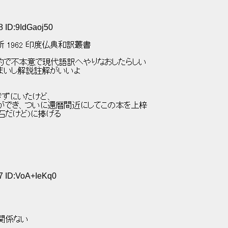
8 ID:9IdGaoj50
1962 印度仏典和訳叢書 
約で不本意で現代語訳へやりなおしたらしい 
まいし解説註解がいいよ 
ずにいたけど、 
ができ、ついに還暦間近にしてこの本を上梓 
石だけど)に捧げる 
17 ID:VoA+IeKq0
関係ない 