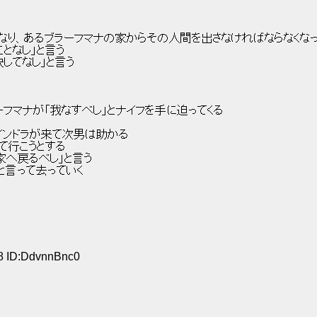
なり、あるブラーフマナの家からその人間を出さなければならなくなっ
となし」と言う 
してなし」と言う 
フマナが「我なすべし」とナイフを手に迫ってくる 
ンドラが来て次男は助かる 
て行こうとする 
家へ戻るべし」と言う 
と言って去っていく 
38 ID:DdvnnBnc0