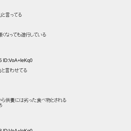
｣と言ってる 
くなっても遊行している 
55 ID:VoA+IeKq0
」と言わせてる 
から供養には劣った食べ物とされる 
あ 
58 ID:VoA+IeKq0